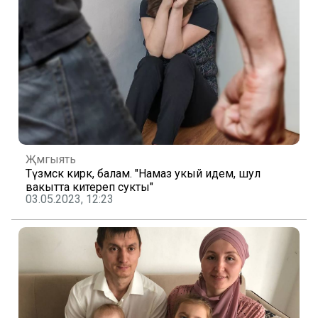
Җәмгыять
Түзмәскә кирәк, балам. "Намаз укый идем, шул
вакытта китереп сукты"
03.05.2023, 12:23