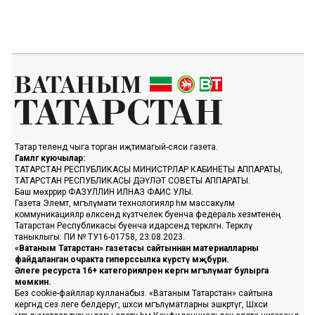
Татар телендә чыга торган иҗтимагый-сәяси газета.
Гамәлгә куючылар:
ТАТАРСТАН РЕСПУБЛИКАСЫ МИНИСТРЛАР КАБИНЕТЫ АППАРАТЫ,
ТАТАРСТАН РЕСПУБЛИКАСЫ ДӘҮЛӘТ СОВЕТЫ АППАРАТЫ.
Баш мөхәррир ФАЗУЛЛИН ИЛНАЗ ФАИС УЛЫ.
Газета Элемтә, мәгълүмати технологияләр һәм массакүләм
коммуникацияләр өлкәсендә күзәтчелек буенча федераль хезмәтенең
Татарстан Республикасы буенча идарәсендә теркәлгән. Теркәлү
таныклыгы: ПИ № ТУ16-01758, 23.08.2023.
«Ватаным Татарстан» газетасы сайтыннан материалларны
файдаланган очракта гиперссылка күрсәтү мәҗбүри.
Әлеге ресурста 16+ категорияләренә кергән мәгълүмат булырга
мөмкин.
Без cookie-файллар кулланабыз. «Ватаным Татарстан» сайтына
кергәндә сез әлеге белдерүгә, шәхси мәгълүматларны эшкәртүгә, Шәхси