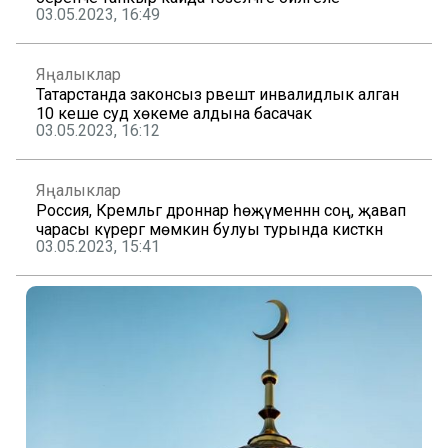
03.05.2023, 16:49
Яңалыклар
Татарстанда законсыз рәвештә инвалидлык алган
10 кеше суд хөкеме алдына басачак
03.05.2023, 16:12
Яңалыклар
Россия, Кремльгә дроннар һөҗүменнән соң, җавап
чарасы күрергә мөмкин булуы турында кисәткән
03.05.2023, 15:41