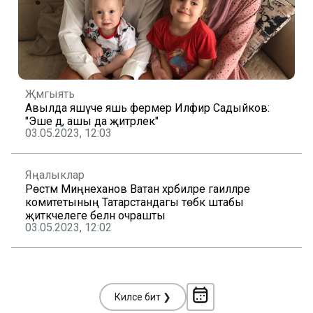
Җәмгыять
Авылда яшәүче яшь фермер Илфир Садыйков:
"Эше дә, ашы да җитәрлек"
03.05.2023, 12:03
Яңалыклар
Рөстәм Миңнеханов Ватан хәрбиләре гаиләләре
комитетының Татарстандагы төбәк штабы
җитәкчелеге белән очрашты
03.05.2023, 12:02
Киләсе бит ❯