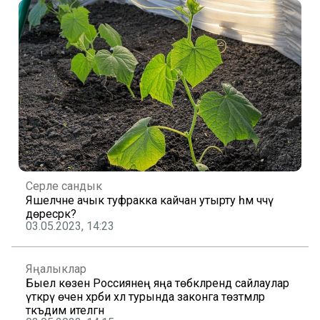
Серле сандык
Яшелчәне ачык туфракка кайчан утырту һәм чәчү
дөресрәк?
03.05.2023, 14:23
Яңалыклар
Быел көзен Россиянең яңа төбәкләрендә сайлаулар
үткәрү өчен хәрби хәл турында законга төзәтмәләр
тәкъдим ителгән