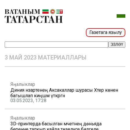
Газетага язылу
ЭЗЛӘҮ
3 МАЙ 2023 МАТЕРИАЛЛАРЫ
Яңалыклар
Диния нәзарәтенең Аксакаллар шурасы Хәтер көненә
багышлап киңәшмә үткәргән
03.05.2023, 17:28
Яңалыклар
3D-принтерда басылган мәчетнең дөньяда
беренче тапкыр кайда төзеләчәге билгеле