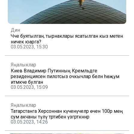
Дин
Чәче буятылган, тырнаклары ясатылган кыз мәетен
ничек юарга?
03.05.2023, 15:30
Яңалыклар
Киев Владимир Путинның Кремльдәге
резиденциясенә пилотсыз очкычлар белән һөҗүм
итмәкче булган
03.05.2023, 15:09
Яңалыклар
Татарстанга Херсоннан күченүчеләр өчен 100әр мең
сум акчаны түләү тәртибен үзгәрткәннәр
03.05.2023, 14:26