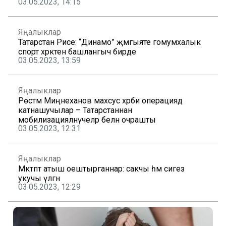
03.05.2023, 14:15
Яңалыклар
Татарстан Рәисе: “Динамо” җәмгыяте гомумхалык
спорт хәрәкәтенә башлангыч бирде
03.05.2023, 13:59
Яңалыклар
Рөстәм Миңнеханов махсус хәрби операциядә
катнашучылар – Татарстаннан
мобилизацияләнүчеләр белән очрашты
03.05.2023, 12:31
Яңалыклар
Мәктәптә атыш оештырганнар: сакчы һәм сигез
укучы үлгән
03.05.2023, 12:29