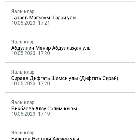
Яңалыклар
Гәрәев Мәгъсүм Гәрәй улы
10.05.2023, 17:21
Яңалыклар
Абдуллин Мөнир Абдуллаҗан улы
10.05.2023, 17:20
Яңалыклар
Сираев Дифгать Шәмси улы (Дифгать Сирай)
10.05.2023, 17:20
Яңалыклар
Бикбаева Алсу Сәлим кызы
10.05.2023, 17:19
Яңалыклар
Булатов Нургали Хөсәен улы