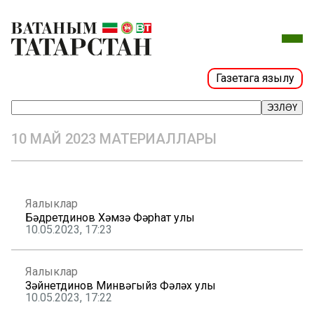
Газетага язылу
ЭЗЛӘҮ
10 МАЙ 2023 МАТЕРИАЛЛАРЫ
Яңалыклар
Бәдретдинов Хәмзә Фәрһат улы
10.05.2023, 17:23
Яңалыклар
Зәйнетдинов Минвәгыйз Фәләх улы
10.05.2023, 17:22