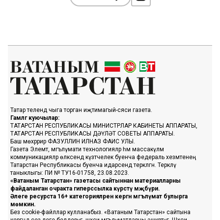
Татар телендә чыга торган иҗтимагый-сәяси газета.
Гамәлгә куючылар:
ТАТАРСТАН РЕСПУБЛИКАСЫ МИНИСТРЛАР КАБИНЕТЫ АППАРАТЫ,
ТАТАРСТАН РЕСПУБЛИКАСЫ ДӘҮЛӘТ СОВЕТЫ АППАРАТЫ.
Баш мөхәррир ФАЗУЛЛИН ИЛНАЗ ФАИС УЛЫ.
Газета Элемтә, мәгълүмати технологияләр һәм массакүләм
коммуникацияләр өлкәсендә күзәтчелек буенча федераль хезмәтенең
Татарстан Республикасы буенча идарәсендә теркәлгән. Теркәлү
таныклыгы: ПИ № ТУ16-01758, 23.08.2023.
«Ватаным Татарстан» газетасы сайтыннан материалларны
файдаланган очракта гиперссылка күрсәтү мәҗбүри.
Әлеге ресурста 16+ категорияләренә кергән мәгълүмат булырга
мөмкин.
Без cookie-файллар кулланабыз. «Ватаным Татарстан» сайтына
кергәндә сез әлеге белдерүгә, шәхси мәгълүматларны эшкәртүгә, Шәхси