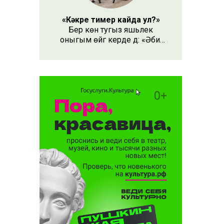
әсе
«Кәкре тимер кайда ул?»
торышы
Бер көн тугыз яшьлек
ын
оныгым өйгә керде дә: «Әби,
безнең кәкре тимер кайда
ул?» – дип сорады.