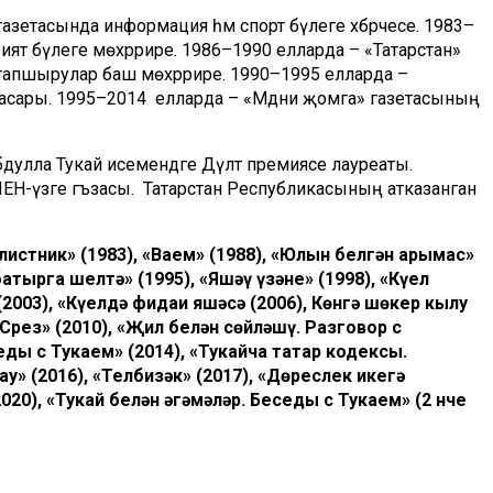
азетасында информация һәм спорт бүлеге хәбәрчесе. 1983–
ият бүлеге мөхәррире. 1986–1990 елларда – «Татарстан»
би тапшырулар баш мөхәррире. 1990–1995 елларда –
басары. 1995–2014 елларда – «Мәдәни җомга» газетасының
улла Тукай исемендәге Дәүләт премиясе лауреаты.
ПЕН-үзәге әгъзасы. Татарстан Республикасының атказанган
елистник» (1983), «Ваем» (1988), «Юлын белгән арымас»
атырга шелтә» (1995), «Яшәү үзәне» (1998), «Күңел
2003), «Күңелдә фидаи яшәсә (2006), Көнгә шөкер кылу
«Срез» (2010), «Җил белән сөйләшү. Разговор с
седы с Тукаем» (2014), «Тукайча татар кодексы.
ay» (2016), «Телбизәк» (2017), «Дөреслек икегә
020), «Тукай белән әңгәмәләр. Беседы с Тукаем» (2 нче