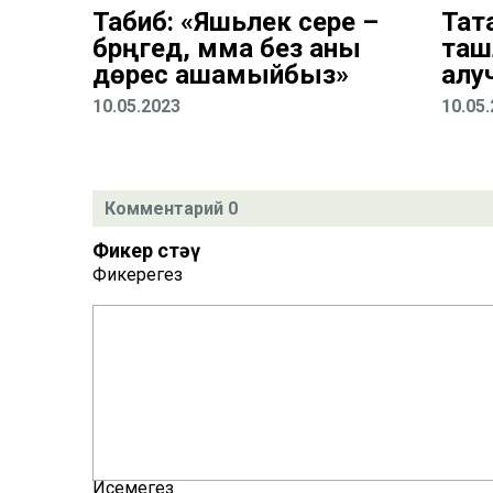
Табиб: «Яшьлек сере –
Тат
бәрәңгедә, әмма без аны
таш
дөрес ашамыйбыз»
алу
10.05.2023
10.05
Комментарий 0
Фикер өстәү
Фикерегез
Исемегез