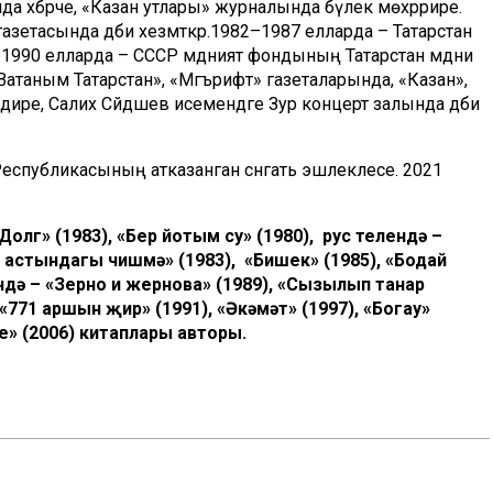
 хәбәрче, «Казан утлары» журналында бүлек мөхәррире.
зетасында әдәби хезмәткәр.1982–1987 елларда – Татарстан
990 елларда – СССР мәдәният фондының Татарстан мәдәни
Ватаным Татарстан», «Мәгърифәт» газеталарында, «Казан»,
дире, Салих Сәйдәшев исемендәге Зур концерт залында әдәби
 Республикасының атказанган сәнгать эшлеклесе. 2021
«Долг» (1983), «Бер йотым су» (1980), рус телендә –
Су астындагы чишмә» (1983), «Бишек» (1985), «Бодай
ндә – «Зерно и жернова» (1989), «Сызылып таңнар
 «771 аршын җир» (1991), «Әкәмәт» (1997), «Богау»
зе» (2006) китаплары авторы.