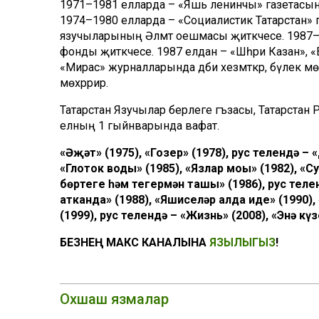
1971–1981 елларда – «Яшь ленинчы» газетасында
1974–1980 елларда – «Социалистик Татарстан» га
язучыларының Әлмәт оешмасы җитәкчесе. 1987–1
фонды җитәкчесе. 1987 елдан – «Шәһри Казан», «
«Мирас» журналларында әдәби хезмәткәр, бүлек мө
мөхәррир.
Татарстан Язучылар берлеге әгъзасы, Татарстан
елның 1 гыйнварында вафат.
«Әҗәт» (1975), «Гозер» (1978), рус телендә – 
«Глоток воды» (1985), «Язлар моңы» (1982), «
бөртеге һәм тегермән ташы» (1986), рус теле
атканда» (1988), «Яшиселәр алда иде» (1990),
(1999), рус телендә – «Жизнь» (2008), «Энә кү
БЕЗНЕҢ МАКС КАНАЛЫНА
ЯЗЫЛЫГЫЗ
!
Охшаш язмалар