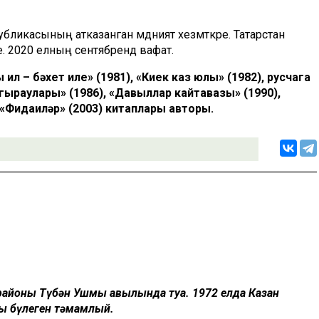
бликасының атказанган мәдәният хезмәткәре. Татарстан
. 2020 елның сентябрендә вафат.
 ил – бәхет иле» (1981), «Киек каз юлы» (1982), русчага
гыраулары» (1986), «Давыллар кайтавазы» (1990),
), «Фидаиләр» (2003) китаплары авторы.
районы Түбән Ушмы авылында туа. 1972 елда Казан
ты бүлеген тәмамлый.