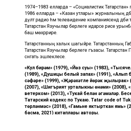
1974–1983 елларда – «Социалистик Татарстан» г
1986 елларда – «Казан утлары» журналының әдәб
дәүләт радио һәм телевидение компаниясендә әдә
Татарстан Язучылар берлеге идарәсе рәисе урын
баш мөхәррире.
Татарстанның халык шагыйре. Татарстанның Габд
Татарстан Язучылар берлеге әгъзасы. Татарстан 
сәнгать эшлеклесе.
«Кул бирәм» (1979), «Йөз суы» (1983), «Тысяч
(1989), «Душицы белый запах» (1991), «Алып б
сәфәре» (1999), «Җәрәхәтле йөрәк җылырак» (
(2007), «Шигърият урталыкны өнәми» (2008), 
ветерком» (2013), «Тукай белән әңгәмәләр. Бе
Татарский кодекс по Тукаю. Tatar code of Tuk
төрләнмәс» (2018), «Гамьне яктырткан ямь» (2
басма, 2021) китаплары авторы.
Комментарий 0