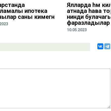
арстанда
Ялларда һәм кил
ламалы ипотека
атнада һава 
чылар саны кимегән
нинди булачаг
фаразладылар
.2023
10.05.2023