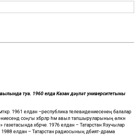
авылында туа. 1960 елда Казан дәүләт университетының
змәткәр. 1961 елдан –республика телевидениесенең балалар
иесендә соңгы хәбәрләр һәм авыл тапшыруларының өлкән
» газетасында хәбәрче. 1976 елдан – Татарстан Язучылар
 1988 елдан – Татарстан радиосының әдәбият-драма