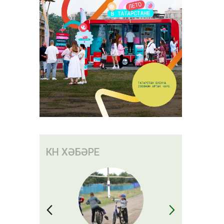
КӨН ХӘБӘРЕ