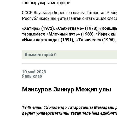
тапшырулары мөхәррире.
СССР Язучылар берлеге әгъзасы. Татарстан Респу
Республикасының атказанган сәнгать эшлеклесе
«Хатирә» (1972), «Сәяхәтнамә» (1978), «Кояшлы
тәрҗемәсе «Млечный путь» (1983), «Йөрәк кың
«Иман яңартканда» (1991), «Таң илчесе» (1996
Комментарий 0
10 май 2023
Яңалыклар
Мансуров Зиннур Мөҗип улы
1949 елның 15 июлендә Татарстанның Мамадыш 
дәүләт университетының татар теле һәм әдәбия