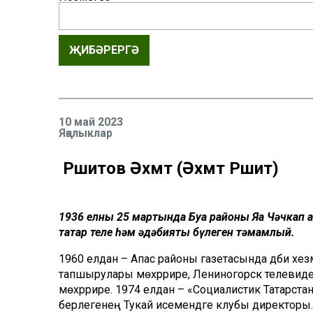
ҖИБӘРЕРГӘ
10 май 2023
Яңалыклар
Рәшитов Әхмәт (Әхмәт Рәшит)
1936 елның 25 мартында Буа районы Яңа Чәчкап 
татар теле һәм әдәбияты бүлеген тәмамлый.
1960 елдан – Апас районы газетасында әдәби хе
тапшырулары мөхәррире, Лениногорск телевиден
мөхәррире. 1974 елдан – «Социалистик Татарстан
берлегенең Тукай исемендәге клубы директоры.