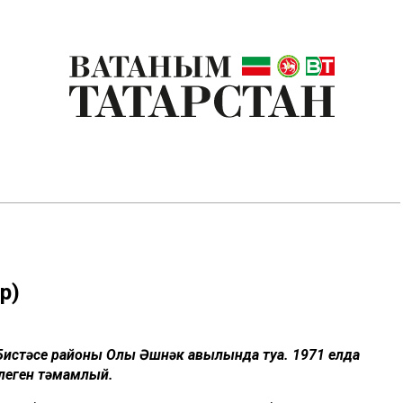
р)
 Бистәсе районы Олы Әшнәк авылында туа. 1971 елда
үлеген тәмамлый.