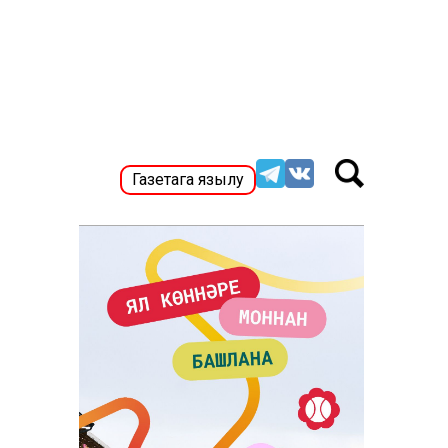
Газетага язылу