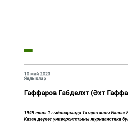
10 май 2023
Яңалыклар
Гаффаров Габделәхәт (Әхәт Гаффа
1949 елның 1 гыйнварында Татарстанның Балык
Казан дәүләт университетының журналистика б