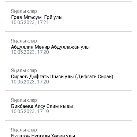
Яңалыклар
Гәрәев Мәгъсүм Гәрәй улы
10.05.2023, 17:21
Яңалыклар
Абдуллин Мөнир Абдуллаҗан улы
10.05.2023, 17:20
Яңалыклар
Сираев Дифгать Шәмси улы (Дифгать Сирай)
10.05.2023, 17:20
Яңалыклар
Бикбаева Алсу Сәлим кызы
10.05.2023, 17:19
Яңалыклар
Булатов Нургали Хөсәен улы