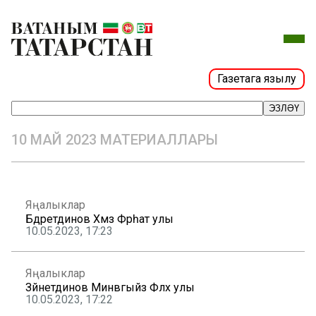
Газетага язылу
ЭЗЛӘҮ
10 МАЙ 2023 МАТЕРИАЛЛАРЫ
Яңалыклар
Бәдретдинов Хәмзә Фәрһат улы
10.05.2023, 17:23
Яңалыклар
Зәйнетдинов Минвәгыйз Фәләх улы
10.05.2023, 17:22