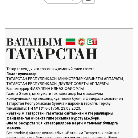
Татар телендә чыга торган иҗтимагый-сәяси газета.
Гамәлгә куючылар:
ТАТАРСТАН РЕСПУБЛИКАСЫ МИНИСТРЛАР КАБИНЕТЫ АППАРАТЫ,
ТАТАРСТАН РЕСПУБЛИКАСЫ ДӘҮЛӘТ СОВЕТЫ АППАРАТЫ.
Баш мөхәррир ФАЗУЛЛИН ИЛНАЗ ФАИС УЛЫ.
Газета Элемтә, мәгълүмати технологияләр һәм массакүләм
коммуникацияләр өлкәсендә күзәтчелек буенча федераль хезмәтенең
Татарстан Республикасы буенча идарәсендә теркәлгән. Теркәлү
таныклыгы: ПИ № ТУ16-01758, 23.08.2023.
«Ватаным Татарстан» газетасы сайтыннан материалларны
файдаланган очракта гиперссылка күрсәтү мәҗбүри.
Әлеге ресурста 16+ категорияләренә кергән мәгълүмат булырга
мөмкин.
Без cookie-файллар кулланабыз. «Ватаным Татарстан» сайтына
кергәндә сез әлеге белдерүгә, шәхси мәгълүматларны эшкәртүгә, Шәхси