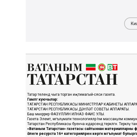
Ки
Татар телендә чыга торган иҗтимагый-сәяси газета.
Гамәлгә куючылар:
ТАТАРСТАН РЕСПУБЛИКАСЫ МИНИСТРЛАР КАБИНЕТЫ АППАР
ТАТАРСТАН РЕСПУБЛИКАСЫ ДӘҮЛӘТ СОВЕТЫ АППАРАТЫ.
Баш мөхәррир ФАЗУЛЛИН ИЛНАЗ ФАИС УЛЫ.
Газета Элемтә, мәгълүмати технологияләр һәм массакүләм коммун
Татарстан Республикасы буенча идарәсендә теркәлгән. Теркәлү 
«Ватаным Татарстан» газетасы сайтыннан материалларны фа
Әлеге ресурста 16+ категорияләренә кергән мәгълүмат булыр