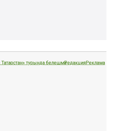
 Татарстан» турында белешмә
Редакция
Реклама