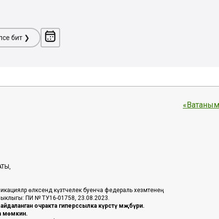
ләсе бит ❯
«Ватаным
АТЫ,
икацияләр өлкәсендә күзәтчелек буенча федераль хезмәтенең
таныклыгы: ПИ № ТУ16-01758, 23.08.2023.
йдаланган очракта гиперссылка күрсәтү мәҗбүри.
га мөмкин.