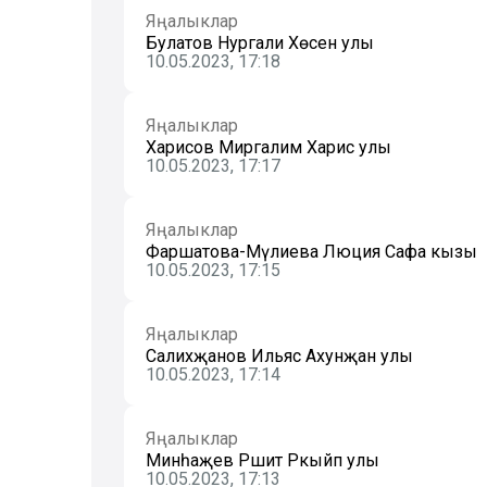
Яңалыклар
Булатов Нургали Хөсәен улы
10.05.2023, 17:18
Яңалыклар
Харисов Миргалим Харис улы
10.05.2023, 17:17
Яңалыклар
Фаршатова-Мәүлиева Люция Сафа кызы
10.05.2023, 17:15
Яңалыклар
Салихҗанов Ильяс Ахунҗан улы
10.05.2023, 17:14
Яңалыклар
Минһаҗев Рәшит Рәкыйп улы
10.05.2023, 17:13