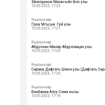
Зәйнетдинов Минвәгыйз Фәләх улы
10.05.2023, 17:22
Яңалыклар
Гәрәев Мәгъсүм Гәрәй улы
10.05.2023, 17:21
Яңалыклар
Абдуллин Мөнир Абдуллаҗан улы
10.05.2023, 17:20
Яңалыклар
Сираев Дифгать Шәмси улы (Дифгать Сир
10.05.2023, 17:20
Яңалыклар
Бикбаева Алсу Сәлим кызы
10.05.2023, 17:19