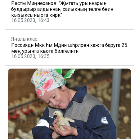
Рөстәм Миңнеханов: "Җәмәгать урыннарын
булдырыр алдыннан, халыкның теләге белән
кызыксынырга кирәк"
16.05.2023, 16:43
Яңалыклар
Россиядән Мәккә һәм Мәдинә шәһәрләренә хаҗга баруга 25
мең урынга квота билгеләнгән
16.05.2023, 16:35