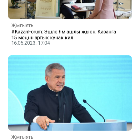
Җәмгыять
#KazanForum: Эшле һәм ашлы җыен. Казанга
15 меңнән артык кунак килә
16.05.2023, 17:04
Җәмгыять