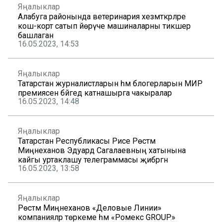
Яңалыклар
Алабуга районында ветеринария хезмәткәрләре
кош-корт сатып йөрүче машиналарны тикшерә
башлаган
16.05.2023, 14:53
Яңалыклар
Татарстан журналистларын һәм блогерларын МИР
премиясенә бәйгедә катнашырга чакыралар
16.05.2023, 14:48
Яңалыклар
Татарстан Республикасы Рәисе Рөстәм
Миңнеханов Эдуард Сагалаевның хатынына
кайгы уртаклашу телеграммасы җибәргән
16.05.2023, 13:58
Яңалыклар
Рөстәм Миңнеханов «Деловые Линии»
компанияләр төркеме һәм «Ромекс GROUP»