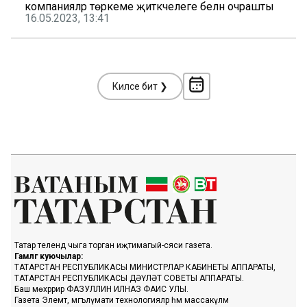
компанияләр төркеме җитәкчелеге белән очрашты
16.05.2023, 13:41
Киләсе бит ❯
Татар телендә чыга торган иҗтимагый-сәяси газета.
Гамәлгә куючылар:
ТАТАРСТАН РЕСПУБЛИКАСЫ МИНИСТРЛАР КАБИНЕТЫ АППАРАТЫ,
ТАТАРСТАН РЕСПУБЛИКАСЫ ДӘҮЛӘТ СОВЕТЫ АППАРАТЫ.
Баш мөхәррир ФАЗУЛЛИН ИЛНАЗ ФАИС УЛЫ.
Газета Элемтә, мәгълүмати технологияләр һәм массакүләм