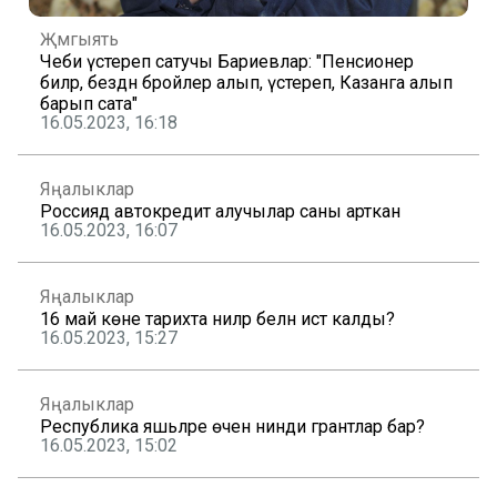
Җәмгыять
Чеби үстереп сатучы Бариевлар: "Пенсионер
әбиләр, бездән бройлер алып, үстереп, Казанга алып
барып сата"
16.05.2023, 16:18
Яңалыклар
Россиядә автокредит алучылар саны арткан
16.05.2023, 16:07
Яңалыклар
16 май көне тарихта ниләр белән истә калды?
16.05.2023, 15:27
Яңалыклар
Республика яшьләре өчен нинди грантлар бар?
16.05.2023, 15:02