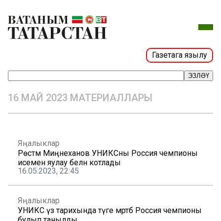
Газетага язылу
ЭЗЛӘҮ
16 МАЙ 2023 МАТЕРИАЛЛАРЫ
Яңалыклар
Рөстәм Миңнеханов УНИКСны Россия чемпионы
исемен яулау белән котлады
16.05.2023, 22:45
Яңалыклар
УНИКС үз тарихында тәүге мәртәбә Россия чемпионы
булып танылды