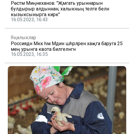
Рөстәм Миңнеханов: "Җәмәгать урыннарын
булдырыр алдыннан, халыкның теләге белән
кызыксынырга кирәк"
16.05.2023, 16:43
Яңалыклар
Россиядән Мәккә һәм Мәдинә шәһәрләренә хаҗга баруга 25
мең урынга квота билгеләнгән
16.05.2023, 16:35