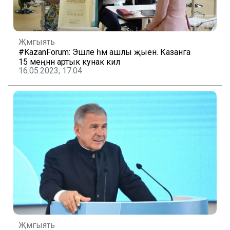
Җәмгыять
#KazanForum: Эшле һәм ашлы җыен. Казанга
15 меңнән артык кунак килә
16.05.2023, 17:04
Җәмгыять