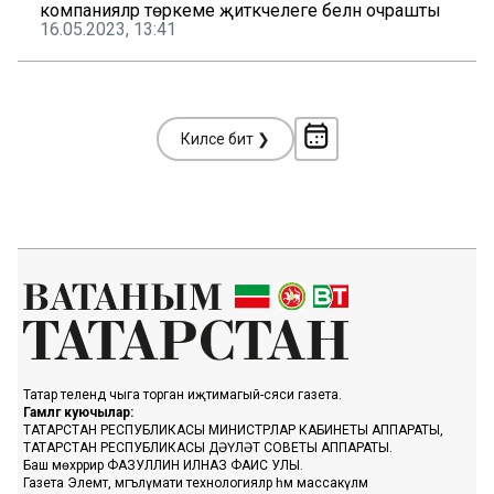
компанияләр төркеме җитәкчелеге белән очрашты
16.05.2023, 13:41
Киләсе бит ❯
Татар телендә чыга торган иҗтимагый-сәяси газета.
Гамәлгә куючылар:
ТАТАРСТАН РЕСПУБЛИКАСЫ МИНИСТРЛАР КАБИНЕТЫ АППАРАТЫ,
ТАТАРСТАН РЕСПУБЛИКАСЫ ДӘҮЛӘТ СОВЕТЫ АППАРАТЫ.
Баш мөхәррир ФАЗУЛЛИН ИЛНАЗ ФАИС УЛЫ.
Газета Элемтә, мәгълүмати технологияләр һәм массакүләм