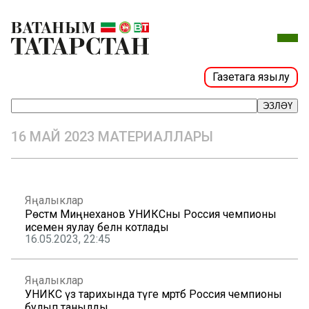
Газетага язылу
ЭЗЛӘҮ
16 МАЙ 2023 МАТЕРИАЛЛАРЫ
Яңалыклар
Рөстәм Миңнеханов УНИКСны Россия чемпионы
исемен яулау белән котлады
16.05.2023, 22:45
Яңалыклар
УНИКС үз тарихында тәүге мәртәбә Россия чемпионы
булып танылды