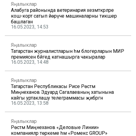
Яңалыклар
Алабуга районында ветеринария хезмәткәрләре
кош-корт сатып йөрүче машиналарны тикшерә
башлаган
16.05.2023, 14:53
Яңалыклар
Татарстан журналистларын һәм блогерларын МИР
премиясенә бәйгедә катнашырга чакыралар
16.05.2023, 14:48
Яңалыклар
Татарстан Республикасы Рәисе Рөстәм
Миңнеханов Эдуард Сагалаевның хатынына
кайгы уртаклашу телеграммасы җибәргән
16.05.2023, 13:58
Яңалыклар
Рөстәм Миңнеханов «Деловые Линии»
компанияләр төркеме һәм «Ромекс GROUP»