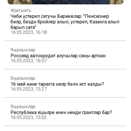
Җәмгыять
Чеби үстереп сатучы Бариевлар: "Пенсионер
әбиләр, бездән бройлер алып, үстереп, Казанга алып
барып сата"
16.05.2023, 16:18
Яңалыклар
Россиядә автокредит алучылар саны арткан
16.05.2023, 16:07
Яңалыклар
16 май көне тарихта ниләр белән истә калды?
16.05.2023, 15:27
Яңалыклар
Республика яшьләре өчен нинди грантлар бар?
16.05.2023, 15:02