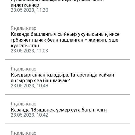
аңлатканнар
23.05.2023, 11:20
Яңалыклар
Казанда башлангыч сыйныф укучысының әнисе
тәрбиячегә пычак белән ташланган – җинаять эше
кузгатылган
23.05.2023, 11:03
Яңалыклар
Кыздырганнан-кыздыра: Татарстанда кайчан
яңгырлар ява башлаячак?
23.05.2023, 10:48
Яңалыклар
Казанда 18 яшьлек үсмер суга батып үлгән
23.05.2023, 10:42
Яңалыклар