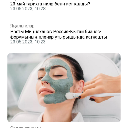
23 май тарихта ниләр белән истә калды?
23.05.2023, 10:28
Яңалыклар
Рөстәм Миңнеханов Россия-Кытай бизнес-
форумының пленар утырышында катнашты
23.05.2023, 10:23