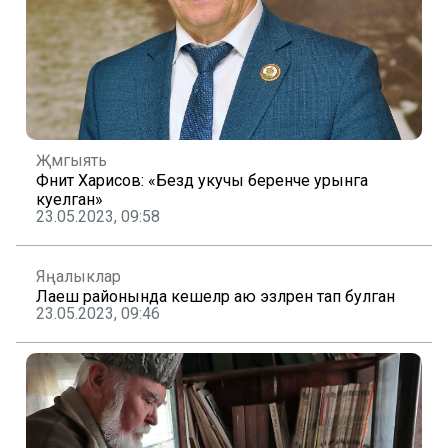
Җәмгыять
Фәнит Харисов: «Бездә укучы беренче урынга
куелган»
23.05.2023, 09:58
Яңалыклар
Лаеш районында кешеләр аю эзләренә тап булган
23.05.2023, 09:46