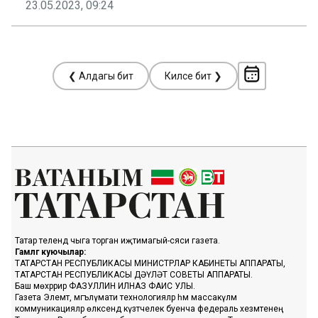
23.05.2023, 09:24
❮ Алдагы бит
Киләсе бит ❯
Татар телендә чыга торган иҗтимагый-сәяси газета.
Гамәлгә куючылар:
ТАТАРСТАН РЕСПУБЛИКАСЫ МИНИСТРЛАР КАБИНЕТЫ АППАРАТЫ,
ТАТАРСТАН РЕСПУБЛИКАСЫ ДӘҮЛӘТ СОВЕТЫ АППАРАТЫ.
Баш мөхәррир ФАЗУЛЛИН ИЛНАЗ ФАИС УЛЫ.
Газета Элемтә, мәгълүмати технологияләр һәм массакүләм
коммуникацияләр өлкәсендә күзәтчелек буенча федераль хезмәтенең