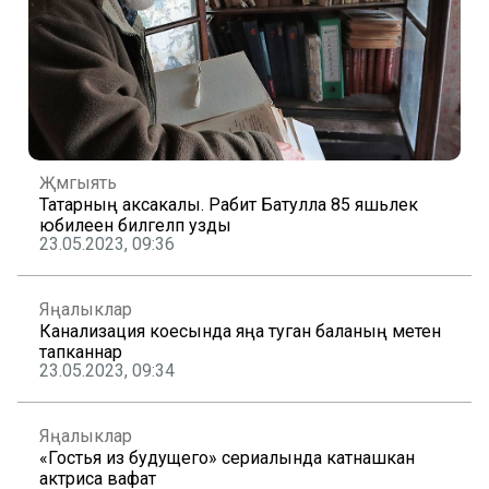
Җәмгыять
Татарның аксакалы. Рабит Батулла 85 яшьлек
юбилеен билгеләп узды
23.05.2023, 09:36
Яңалыклар
Канализация коесында яңа туган баланың мәетен
тапканнар
23.05.2023, 09:34
Яңалыклар
«Гостья из будущего» сериалында катнашкан
актриса вафат