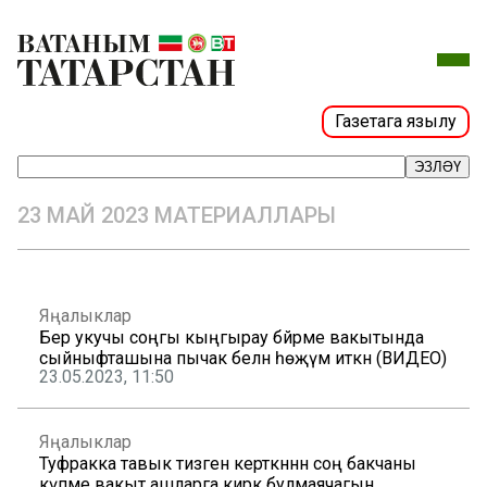
Газетага язылу
ЭЗЛӘҮ
23 МАЙ 2023 МАТЕРИАЛЛАРЫ
Яңалыклар
Бер укучы соңгы кыңгырау бәйрәме вакытында
сыйныфташына пычак белән һөҗүм иткән (ВИДЕО)
23.05.2023, 11:50
Яңалыклар
Туфракка тавык тизәген керткәннән соң бакчаны
күпме вакыт ашларга кирәк булмаячагын