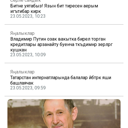
Серле сандык
Битне уятабыз! Язын бит тиресенә аерым
игътибар кирәк
23.05.2023, 10:23
Яңалыклар
Владимир Путин озак вакытка бирелә торган
кредитлары арзанайту буенча тәкъдимнәр әзерләргә
кушкан
23.05.2023, 10:09
Яңалыклар
Татарстан интернатларында балалар әйбәтрәк яши
башлаячак
23.05.2023, 09:59