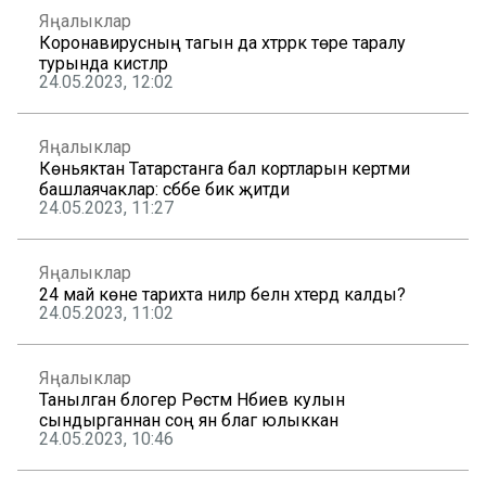
Яңалыклар
Коронавирусның тагын да хәтәррәк төре таралу
турында кисәтәләр
24.05.2023, 12:02
Яңалыклар
Көньяктан Татарстанга бал кортларын кертми
башлаячаклар: сәбәбе бик җитди
24.05.2023, 11:27
Яңалыклар
24 май көне тарихта ниләр белән хәтердә калды?
24.05.2023, 11:02
Яңалыклар
Танылган блогер Рөстәм Нәбиев кулын
сындырганнан соң янә бәлагә юлыккан
24.05.2023, 10:46