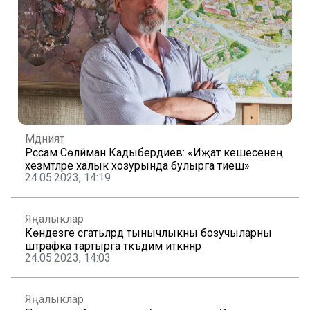
Мәдәният
Рәссам Сөләйман Кадыбердиев: «Иҗат кешесенең
хезмәтләре халык хозурында булырга тиеш»
24.05.2023, 14:19
Яңалыклар
Көндезге сәгатьләрдә тынычлыкны бозучыларны
штрафка тартырга тәкъдим иткәннәр
24.05.2023, 14:03
Яңалыклар