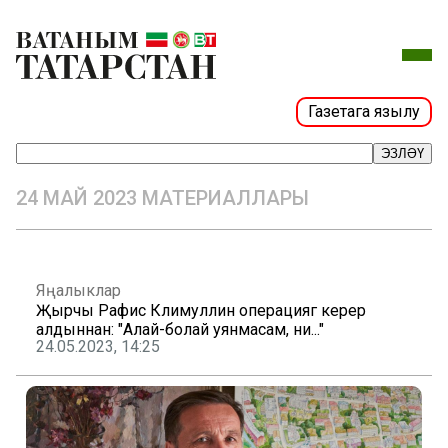
Газетага язылу
ЭЗЛӘҮ
24 МАЙ 2023 МАТЕРИАЛЛАРЫ
Яңалыклар
Җырчы Рафис Кәлимуллин операциягә керер
алдыннан: "Алай-болай уянмасам, ни..."
24.05.2023, 14:25