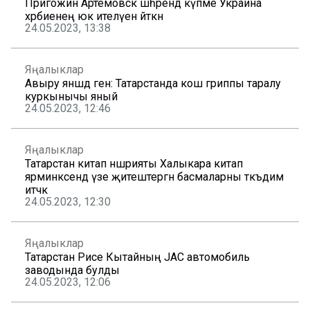
Пригожин Артемовск шәһәрендә күпме Украина
хәрбиенең юк ителүен әйткән
24.05.2023, 13:38
Яңалыклар
Авыру янәшәдә генә: Татарстанда кош гриппы таралу
куркынычы яный
24.05.2023, 12:46
Яңалыклар
Татарстан китап нәшрияты Халыкара китап
ярминкәсендә үзе җитештергән басмаларны тәкъдим
итәчәк
24.05.2023, 12:30
Яңалыклар
Татарстан Рәисе Кытайның JAC автомобиль
заводында булды
24.05.2023, 12:06