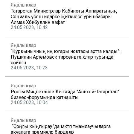
Яңалыклар
Татарстан Министрлар Кабинеты Аппаратының
Социаль үсеш идарәсе җитәкчесе урынбасары
Алмаз Хәбибуллин вафат
24.05.2023, 10:42
Яңалыклар
“Куркынычның иң югары ноктасы артта калды”:
Пушилин Артемовск тирәсендәге хәлләр турында
сөйләгән
24.05.2023, 10:23
Яңалыклар
Рөстәм Миңнеханов Кытайда "Аньхой-Татарстан"
бизнес-форумында катнашты
24.05.2023, 10:04
Яңалыклар
“Соңгы кыңгырау”да мәктәп тәмамлаучыларга
акчалата премияләр бирделәр