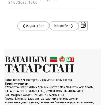
24.05.2023, 10:00
❮ Алдагы бит
Киләсе бит ❯
Татар телендә чыга торган иҗтимагый-сәяси газета.
Гамәлгә куючылар:
ТАТАРСТАН РЕСПУБЛИКАСЫ МИНИСТРЛАР КАБИНЕТЫ АППАРАТЫ,
ТАТАРСТАН РЕСПУБЛИКАСЫ ДӘҮЛӘТ СОВЕТЫ АППАРАТЫ.
Баш мөхәррир ФАЗУЛЛИН ИЛНАЗ ФАИС УЛЫ.
Газета Элемтә, мәгълүмати технологияләр һәм массакүләм
коммуникацияләр өлкәсендә күзәтчелек буенча федераль хезмәтенең