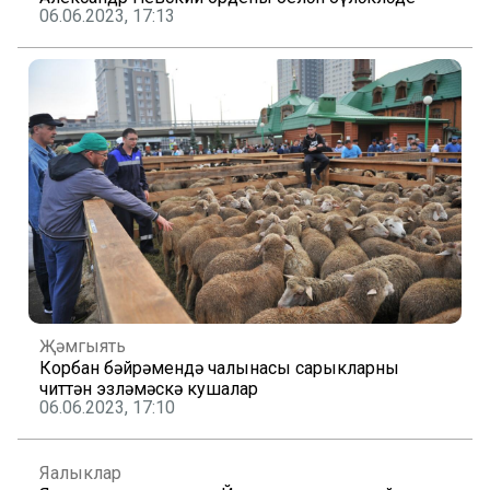
06.06.2023, 17:13
Җәмгыять
Корбан бәйрәмендә чалынасы сарыкларны
читтән эзләмәскә кушалар
06.06.2023, 17:10
Яңалыклар