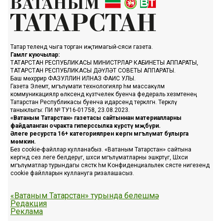
Татар телендә чыга торган иҗтимагый-сәяси газета.
Гамәлгә куючылар:
ТАТАРСТАН РЕСПУБЛИКАСЫ МИНИСТРЛАР КАБИНЕТЫ АППАРАТЫ,
ТАТАРСТАН РЕСПУБЛИКАСЫ ДӘҮЛӘТ СОВЕТЫ АППАРАТЫ.
Баш мөхәррир ФАЗУЛЛИН ИЛНАЗ ФАИС УЛЫ.
Газета Элемтә, мәгълүмати технологияләр һәм массакүләм
коммуникацияләр өлкәсендә күзәтчелек буенча федераль хезмәтенең
Татарстан Республикасы буенча идарәсендә теркәлгән. Теркәлү
таныклыгы: ПИ № ТУ16-01758, 23.08.2023.
«Ватаным Татарстан» газетасы сайтыннан материалларны
файдаланган очракта гиперссылка күрсәтү мәҗбүри.
Әлеге ресурста 16+ категорияләренә кергән мәгълүмат булырга
мөмкин.
Без cookie-файллар кулланабыз. «Ватаным Татарстан» сайтына
кергәндә сез әлеге белдерүгә, шәхси мәгълүматларны эшкәртүгә, Шәхси
мәгълүматлар турындагы сәясәткә һәм Конфиденциальлек сәясәте нигезендә
cookie файлларын куллануга ризалашасыз.
«Ватаным Татарстан» турында белешмә
Редакция
Реклама