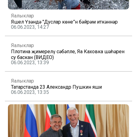
Яңалыклар
Яшел Үзәндә "Дуслар көне”н бәйрәм иткәннәр
06.06.2023, 14:27
Яңалыклар
Плотина җимерелү сәбәпле, Яңа Каховка шәһәрен
су баскан (ВИДЕО)
06.06.2023, 13:39
Яңалыклар
Татарстанда 23 Александр Пушкин яши
06.06.2023, 13:35