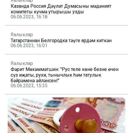
Яңалыклар
Казанда Россия Дәүләт Думасының мәдәният
комитеты күчмә утырышы узды
06.06.2023, 16:18
Яңалыклар
Татарстаннан Белгородка тәүге ярдәм киткән
06.06.2023, 16:01
Яңалыклар
Фәрит Мөхәммәтшин: "Рус теле көне безнең өчен
сүз иҗаты, рухи, тынычлык һәм татулык
бәйрәменә әйләнсен!"
06.06.2023, 15:35