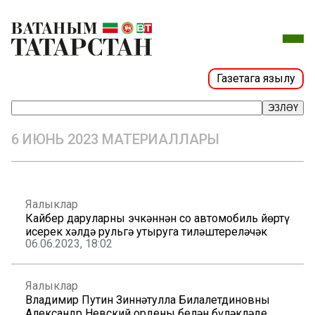
Газетага язылу
ЭЗЛӘҮ
6 ИЮНЬ 2023 МАТЕРИАЛЛАРЫ
Яңалыклар
Кайбер даруларны эчкәннән соң автомобиль йөртү
исерек хәлдә рульгә утыруга тиңләштереләчәк
06.06.2023, 18:02
Яңалыклар
Владимир Путин Зиннәтулла Билалетдиновны
Александр Невский ордены белән бүләкләде