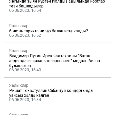
Янгында зыян күргән Йолдыз авылында йортлар
төзи башладылар
06.06.2023, 16:54
Яңалыклар
6 июнь тарихта ниләр белән истә калды?
06.06.2023, 16:52
Яңалыклар
Владимир Путин Ирек Фәттаховны “Ватан
алдындагы казанышлары өчен” медале белән
бүләкләгән
06.06.2023, 16:40
Яңалыклар
Ришат Төхвәтуллин Сабантуй концертында
уңайсыз хәлдә калган
06.06.2023, 16:34