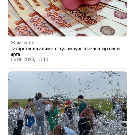
Җәмгыять
Татарстанда алимент түләмәүче ата-аналар саны
арта
06.06.2023, 15:10