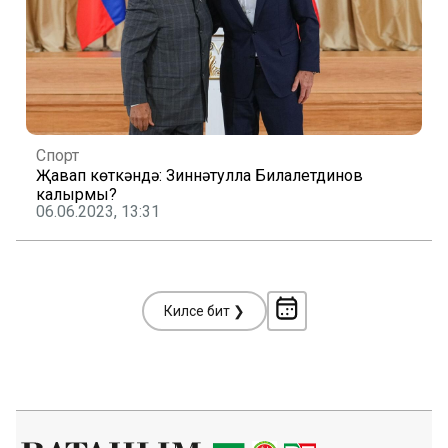
Спорт
Җавап көткәндә: Зиннәтулла Билалетдинов
калырмы?
06.06.2023, 13:31
Киләсе бит ❯