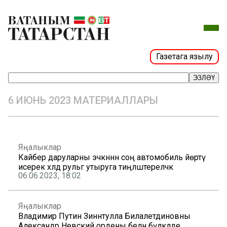
Газетага язылу
ЭЗЛӘҮ
6 ИЮНЬ 2023 МАТЕРИАЛЛАРЫ
Яңалыклар
Кайбер даруларны эчкәннән соң автомобиль йөртү
исерек хәлдә рульгә утыруга тиңләштереләчәк
06.06.2023, 18:02
Яңалыклар
Владимир Путин Зиннәтулла Билалетдиновны
Александр Невский ордены белән бүләкләде