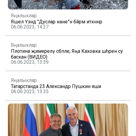
Яңалыклар
Яшел Үзәндә "Дуслар көне”н бәйрәм иткәннәр
06.06.2023, 14:27
Яңалыклар
Плотина җимерелү сәбәпле, Яңа Каховка шәһәрен су
баскан (ВИДЕО)
06.06.2023, 13:39
Яңалыклар
Татарстанда 23 Александр Пушкин яши
06.06.2023, 13:35