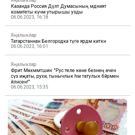
Яңалыклар
Казанда Россия Дәүләт Думасының мәдәният
комитеты күчмә утырышы узды
06.06.2023, 16:18
Яңалыклар
Татарстаннан Белгородка тәүге ярдәм киткән
06.06.2023, 16:01
Яңалыклар
Фәрит Мөхәммәтшин: "Рус теле көне безнең өчен
сүз иҗаты, рухи, тынычлык һәм татулык бәйрәменә
әйләнсен!"
06.06.2023, 15:35