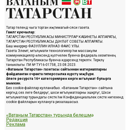
Татар телендә чыга торган иҗтимагый-сәяси газета.
Гамәлгә куючылар:
ТАТАРСТАН РЕСПУБЛИКАСЫ МИНИСТРЛАР КАБИНЕТЫ АППАРАТЫ,
ТАТАРСТАН РЕСПУБЛИКАСЫ ДӘҮЛӘТ СОВЕТЫ АППАРАТЫ.
Баш мөхәррир ФАЗУЛЛИН ИЛНАЗ ФАИС УЛЫ.
Газета Элемтә, мәгълүмати технологияләр һәм массакүләм
коммуникацияләр өлкәсендә күзәтчелек буенча федераль хезмәтенең
Татарстан Республикасы буенча идарәсендә теркәлгән. Теркәлү
таныклыгы: ПИ № ТУ16-01758, 23.08.2023.
«Ватаным Татарстан» газетасы сайтыннан материалларны
файдаланган очракта гиперссылка күрсәтү мәҗбүри.
Әлеге ресурста 16+ категорияләренә кергән мәгълүмат булырга
мөмкин.
Без cookie-файллар кулланабыз. «Ватаным Татарстан» сайтына
кергәндә сез әлеге белдерүгә, шәхси мәгълүматларны эшкәртүгә, Шәхси
мәгълүматлар турындагы сәясәткә һәм Конфиденциальлек сәясәте нигезендә
cookie файлларын куллануга ризалашасыз.
«Ватаным Татарстан» турында белешмә
Редакция
Реклама