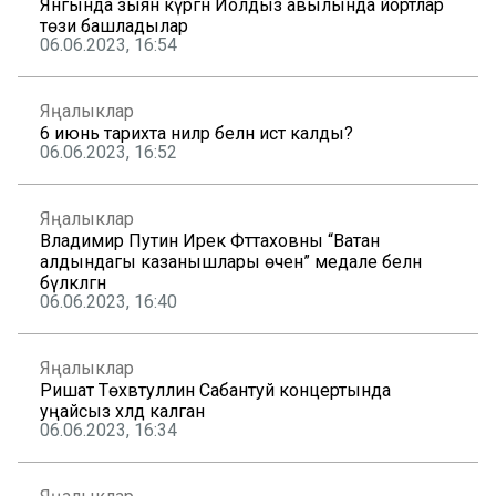
Янгында зыян күргән Йолдыз авылында йортлар
төзи башладылар
06.06.2023, 16:54
Яңалыклар
6 июнь тарихта ниләр белән истә калды?
06.06.2023, 16:52
Яңалыклар
Владимир Путин Ирек Фәттаховны “Ватан
алдындагы казанышлары өчен” медале белән
бүләкләгән
06.06.2023, 16:40
Яңалыклар
Ришат Төхвәтуллин Сабантуй концертында
уңайсыз хәлдә калган
06.06.2023, 16:34