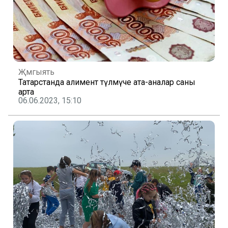
Җәмгыять
Татарстанда алимент түләмәүче ата-аналар саны
арта
06.06.2023, 15:10