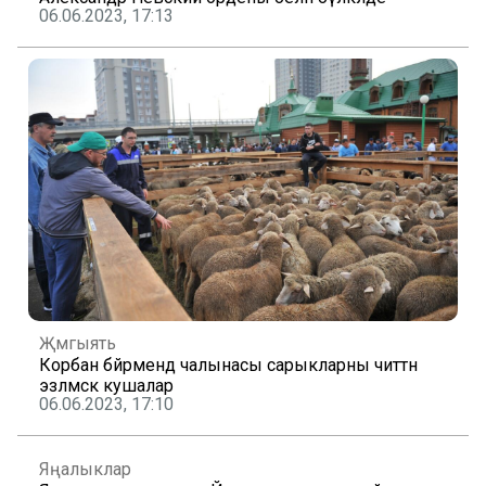
06.06.2023, 17:13
Җәмгыять
Корбан бәйрәмендә чалынасы сарыкларны читтән
эзләмәскә кушалар
06.06.2023, 17:10
Яңалыклар