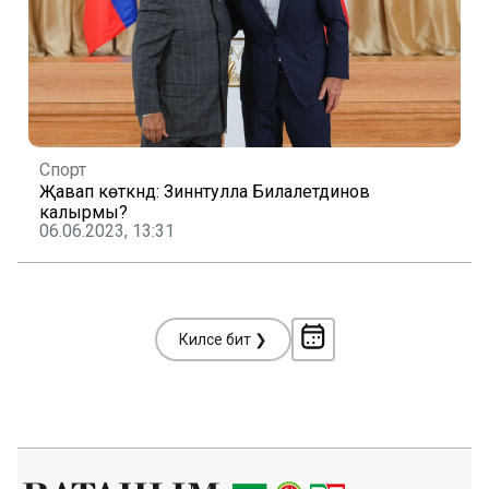
Спорт
Җавап көткәндә: Зиннәтулла Билалетдинов
калырмы?
06.06.2023, 13:31
Киләсе бит ❯