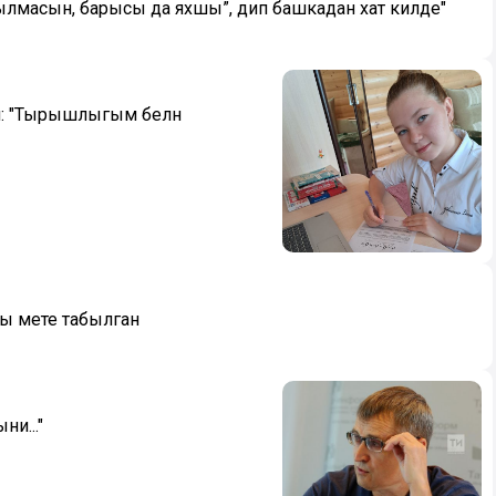
орчылмасын, барысы да яхшы”, дип башкадан хат килде"
ә: "Тырышлыгым белән
ы мәете табылган
ни..."