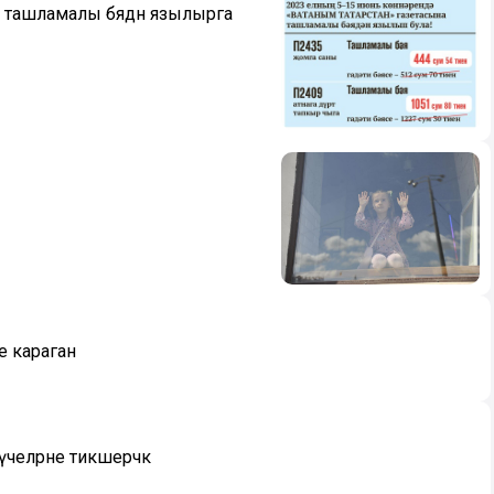
 ташламалы бәядән язылырга
е караган
үчеләрне тикшерәчәк