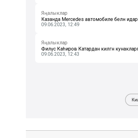
Яңалыклар
Казанда Mercedes автомобиле белән идарә 
09.06.2023, 12:49
Яңалыклар
Филүс Каһиров Катардан килгән кунакла
09.06.2023, 12:43
Ки