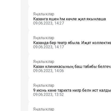
Яңалыклар
Казанга яшен һәм көчле җил якынлаша
09.06.2023, 14:27
Яңалыклар
Казанда бер театр ябыла. Иҗат коллекти
09.06.2023, 14:17
Яңалыклар
Казан клиникасының баш табибы белгечләр
09.06.2023, 14:06
Яңалыклар
9 июнь көне тарихта ниләр белән истә калд
09.06.2023, 13:52
Яңалыклар