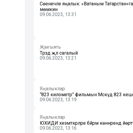
Сөенечле яңалык: «Ватаным Татарстан»га
мөмкин
09.06.2023, 13:31
Җәмгыять
Тәрәзәдә әҗәл сагалый
09.06.2023, 13:21
Яңалыклар
“823 километр” фильмын Мәскәүдә 823 кеш
09.06.2023, 13:19
Яңалыклар
ЮХИДИ хезмәткәрләре бәйрәм көннәрендә йөрт
09.06.2023, 13:16