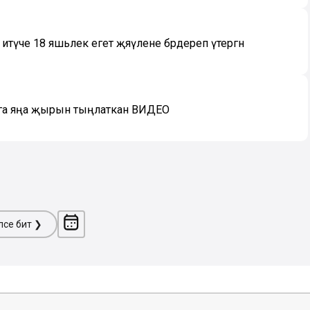
итүче 18 яшьлек егет җәяүлене бәрдереп үтергән
рга яңа җырын тыңлаткан ВИДЕО
ләсе бит ❯