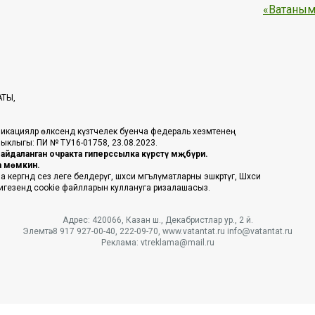
«Ватаным
АТЫ,
икацияләр өлкәсендә күзәтчелек буенча федераль хезмәтенең
таныклыгы: ПИ № ТУ16-01758, 23.08.2023.
йдаланган очракта гиперссылка күрсәтү мәҗбүри.
га мөмкин.
ргәндә сез әлеге белдерүгә, шәхси мәгълүматларны эшкәртүгә, Шәхси
 нигезендә cookie файлларын куллануга ризалашасыз.
Адрес: 420066, Казан ш., Декабристлар ур., 2 й.
Элемтә: 8 917 927-00-40, 222-09-70, www.vatantat.ru info@vatantat.ru
Реклама: vtreklama@mail.ru