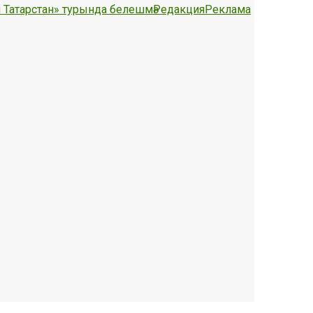
 Татарстан» турында белешмә
Редакция
Реклама