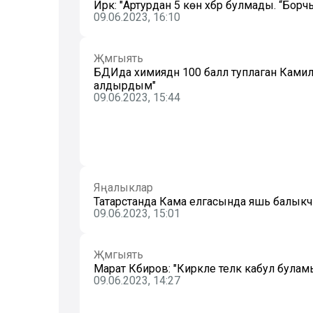
Иркә: "Артурдан 5 көн хәбәр булмады. “Б
09.06.2023, 16:10
Җәмгыять
БДИда химиядән 100 балл туплаган Камил
алдырдым"
09.06.2023, 15:44
Яңалыклар
Татарстанда Кама елгасында яшь балыкч
09.06.2023, 15:01
Җәмгыять
Марат Кәбиров: "Кирәкле теләк кабул буламы
09.06.2023, 14:27