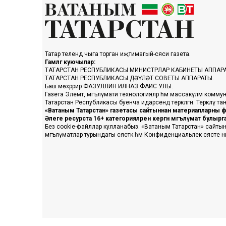
Татар телендә чыга торган иҗтимагый-сәяси газета.
Гамәлгә куючылар:
ТАТАРСТАН РЕСПУБЛИКАСЫ МИНИСТРЛАР КАБИНЕТЫ АППАР
ТАТАРСТАН РЕСПУБЛИКАСЫ ДӘҮЛӘТ СОВЕТЫ АППАРАТЫ.
Баш мөхәррир ФАЗУЛЛИН ИЛНАЗ ФАИС УЛЫ.
Газета Элемтә, мәгълүмати технологияләр һәм массакүләм коммун
Татарстан Республикасы буенча идарәсендә теркәлгән. Теркәлү 
«Ватаным Татарстан» газетасы сайтыннан материалларны фа
Әлеге ресурста 16+ категорияләренә кергән мәгълүмат булыр
Без cookie-файллар кулланабыз. «Ватаным Татарстан» сайтына ке
мәгълүматлар турындагы сәясәткә һәм Конфиденциальлек сәясәте