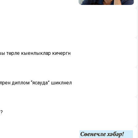
вы төрле кыенлыклар кичергән
енә диплом “ясауда” шикләнелә
ы?