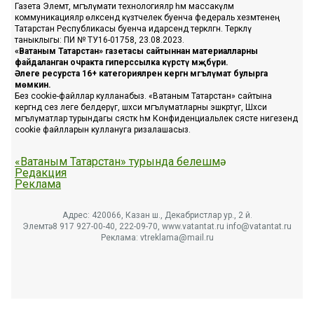
Газета Элемтә, мәгълүмати технологияләр һәм массакүләм
коммуникацияләр өлкәсендә күзәтчелек буенча федераль хезмәтенең
Татарстан Республикасы буенча идарәсендә теркәлгән. Теркәлү
таныклыгы: ПИ № ТУ16-01758, 23.08.2023.
«Ватаным Татарстан» газетасы сайтыннан материалларны
файдаланган очракта гиперссылка күрсәтү мәҗбүри.
Әлеге ресурста 16+ категорияләренә кергән мәгълүмат булырга
мөмкин.
Без cookie-файллар кулланабыз. «Ватаным Татарстан» сайтына
кергәндә сез әлеге белдерүгә, шәхси мәгълүматларны эшкәртүгә, Шәхси
мәгълүматлар турындагы сәясәткә һәм Конфиденциальлек сәясәте нигезендә
cookie файлларын куллануга ризалашасыз.
«Ватаным Татарстан» турында белешмә
Редакция
Реклама
Адрес: 420066, Казан ш., Декабристлар ур., 2 й.
Элемтә: 8 917 927-00-40, 222-09-70, www.vatantat.ru info@vatantat.ru
Реклама: vtreklama@mail.ru