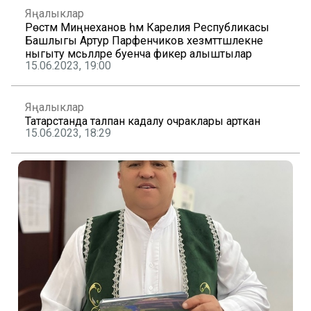
Яңалыклар
Рөстәм Миңнеханов һәм Карелия Республикасы
Башлыгы Артур Парфенчиков хезмәттәшлекне
ныгыту мәсьәләләре буенча фикер алыштылар
15.06.2023, 19:00
Яңалыклар
Татарстанда талпан кадалу очраклары арткан
15.06.2023, 18:29