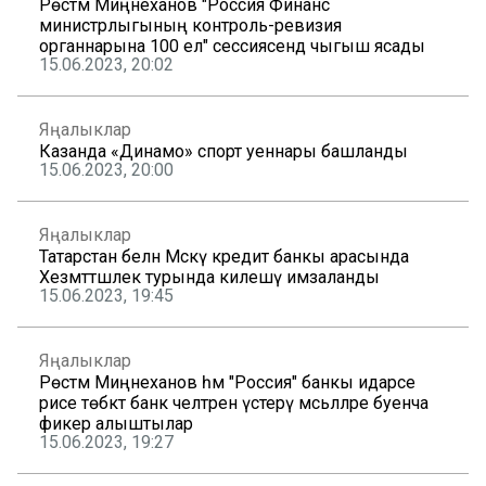
Рөстәм Миңнеханов "Россия Финанс
министрлыгының контроль-ревизия
органнарына 100 ел" сессиясендә чыгыш ясады
15.06.2023, 20:02
Яңалыклар
Казанда «Динамо» спорт уеннары башланды
15.06.2023, 20:00
Яңалыклар
Татарстан белән Мәскәү кредит банкы арасында
Хезмәттәшлек турында килешү имзаланды
15.06.2023, 19:45
Яңалыклар
Рөстәм Миңнеханов һәм "Россия" банкы идарәсе
рәисе төбәктә банк челтәрен үстерү мәсьәләләре буенча
фикер алыштылар
15.06.2023, 19:27