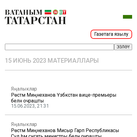
Газетага язылу
ЭЗЛӘҮ
15 ИЮНЬ 2023 МАТЕРИАЛЛАРЫ
Яңалыклар
Рөстәм Миңнеханов Үзбәкстан вице-премьеры
белән очрашты
15.06.2023, 21:31
Яңалыклар
Рөстәм Миңнеханов Мисыр Гарәп Республикасы
Сәүдә һәм сәнәгать министры белән очрашты