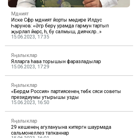
Мәдәният
Иске Сәфәр мәдәният йорты мөдире Илдус
Һарунов: «Әгәр берәү урамда гармун тартып
җырлап йөрсә, әһә, бу салмыш, диячәкләр...»
15.06.2023, 17:35
Яңалыклар
Ялларга һава торышын фаразладылар
15.06.2023, 17:29
Яңалыклар
«Бердәм Россия» партиясенең төбәк сәяси советы
президиумы утырышы узды
15.06.2023, 16:50
Яңалыклар
29 кешенең агулануына китергән шаурмада
сальмонеллез тапканнар