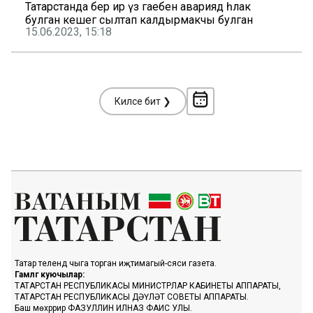
Татарстанда бер ир үз гаебен авариядә һәлак
булган кешегә сылтап калдырмакчы булган
15.06.2023, 15:18
Киләсе бит ❯
Татар телендә чыга торган иҗтимагый-сәяси газета.
Гамәлгә куючылар:
ТАТАРСТАН РЕСПУБЛИКАСЫ МИНИСТРЛАР КАБИНЕТЫ АППАРАТЫ,
ТАТАРСТАН РЕСПУБЛИКАСЫ ДӘҮЛӘТ СОВЕТЫ АППАРАТЫ.
Баш мөхәррир ФАЗУЛЛИН ИЛНАЗ ФАИС УЛЫ.