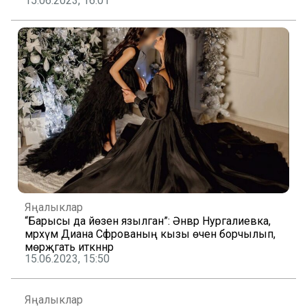
15.06.2023, 16:01
Яңалыклар
“Барысы да йөзенә язылган”: Әнвәр Нургалиевка,
мәрхүмә Диана Сәфәрованың кызы өчен борчылып,
мөрәҗәгать иткәннәр
15.06.2023, 15:50
Яңалыклар