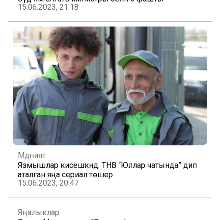
15.06.2023, 21:18
Мәдәният
Язмышлар кисешкәндә: ТНВ “Юллар чатында” дип
аталган яңа сериал төшерә
15.06.2023, 20:47
Яңалыклар