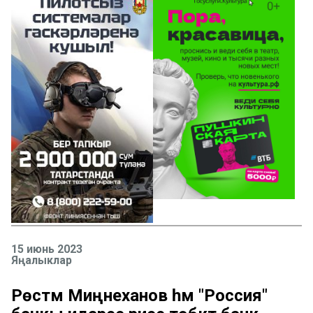
15 июнь 2023
Яңалыклар
Рөстәм Миңнеханов һәм "Россия"