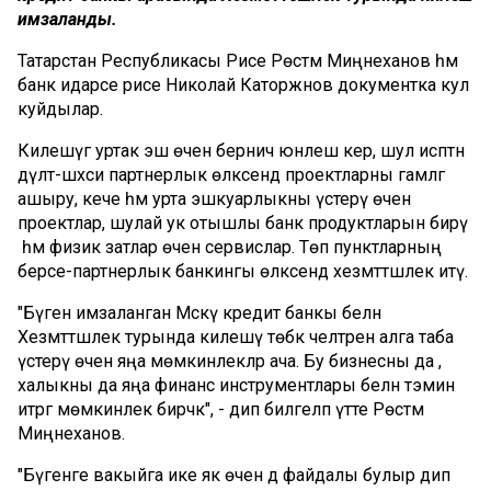
имзаланды.
Татарстан Республикасы Рәисе Рөстәм Миңнеханов һәм
банк идарәсе рәисе Николай Каторжнов документка кул
куйдылар.
Килешүгә уртак эш өчен берничә юнәлеш керә, шул исәптән
дәүләт-шәхси партнерлык өлкәсендә проектларны гамәлгә
ашыру, кече һәм урта эшкуарлыкны үстерү өчен
проектлар, шулай ук отышлы банк продуктларын бирү
һәм физик затлар өчен сервислар. Төп пунктларның
берсе-партнерлык банкингы өлкәсендә хезмәттәшлек итү.
"Бүген имзаланган Мәскәү кредит банкы белән
Хезмәттәшлек турында килешү төбәк челтәрен алга таба
үстерү өчен яңа мөмкинлекләр ача. Бу бизнесны да ,
халыкны да яңа финанс инструментлары белән тәэмин
итәргә мөмкинлек бирәчәк", - дип билгеләп үтте Рөстәм
Миңнеханов.
"Бүгенге вакыйга ике як өчен дә файдалы булыр дип