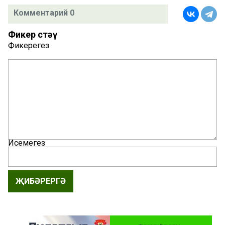
Комментарий 0
Фикер өстәү
Фикерегез
Исемегез
ҖИБӘРЕРГӘ