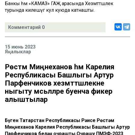
Банкы һәм «КАМАЗ» ГАҖ арасында Хезмәттәшлек
турында килешүгә кул куюда катнашты.
Комментарий 0
15 июнь 2023
Яңалыклар
Рөстәм Миңнеханов һәм Карелия
Республикасы Башлыгы Артур
Парфенчиков хезмәттәшлекне
ныгыту мәсьәләләре буенча фикер
алыштылар
Бүген Татарстан Республикасы Рәисе Рөстәм
Миңнеханов Карелия Республикасы Башлыгы Артур
Парфенчиков белән очрашты.Очрашу ПМЭФ-2023