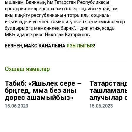
ышанам. Банкның һәм Татарстан Республикасы
предприятиеләренең хезмәттәшлек тәҗрибәсе уңай, һәм
аны киңәйтү республиканың тотрыклы социаль-
икътисадый үсешен тәэмин итү өчен яңа мөмкинлекләр
булдырырга мөмкинлек бирәчәк", - дип нәтиҗә ясады
МКБ идарәсе рәисе Николай Каторжнов.
БЕЗНЕҢ МАКС КАНАЛЫНА
ЯЗЫЛЫГЫЗ
!
Охшаш язмалар
Табиб: «Яшьлек сере –
Татарстанд
бәрәңгедә, әмма без аны
ташламалы 
дөрес ашамыйбыз»
алучылар са
15.06.2023
15.06.2023