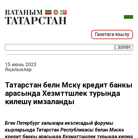
Газетага язылу
ЭЗЛӘҮ
15 июнь 2023
Яңалыклар
Татарстан белән Мәскәү кредит банкы
арасында Хезмәттәшлек турында
килешү имзаланды
Бүген Петербург халыкара икътисадый форумы
кырларында Татарстан Республикасы белән Мәскәү
кредит банкы арасында Хезмәттәшлек турында килешү