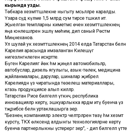
кырында узды.
Төбәкара хезмәттәшлекне ныгыту мәсьәләләре каралды.
Үзара сәүдә күләме 1,5 млрд сум тирәсе тәшкил итә.
Җыелган темпларны киметмәс өчен хезмәттәшлекнең
яңа юнәлешләрен эшләү мөһим, дип саный Рөстәм
Миңнеханов.
Ул шулай ук хезмәттәшлекнең 2014 елда Татарстан белән
Карелия арасында имзаланган Килешүгә
нигезләнгәнлеген искәртте.
Бүген Карелиягә йөк һәм җиңел автомобильләр,
автобуслар, дизель ягулыгы, азык-төлек, медицина
җайланмалары, дарулар, шиналар җибәрелә.
Карелиядән үз чиратында төзелеш материаллары,
кәгазь продукциясе алып киләләр.
Татарстан Рәисе билгеләп үткәнчә, республика
инновацияләр кертү, эшкуарлыкка ярдәм итү буенча үз
тәҗрибәсе белән уртаклашырга әзер.
"Безнең компанияләр электр челтәрләрен төзү һәм хезмәт
күрсәтү, ТКХ өлкәсендә алдынгы технологияләрне кертү
буенча партнерлыкны үстерергә әзер", - дип билгеләп үтте