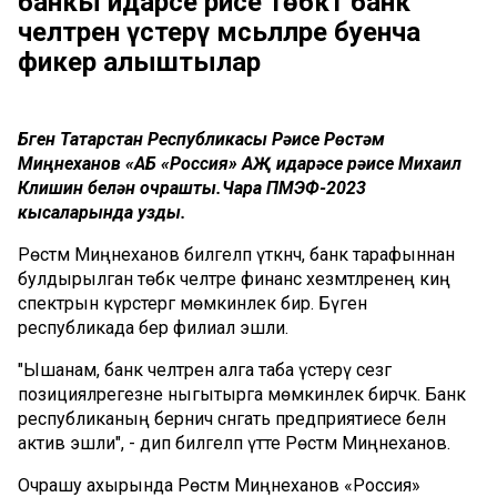
банкы идарәсе рәисе төбәктә банк
челтәрен үстерү мәсьәләләре буенча
фикер алыштылар
Бүген Татарстан Республикасы Рәисе Рөстәм
Миңнеханов «АБ «Россия» АҖ идарәсе рәисе Михаил
Клишин белән очрашты.Чара ПМЭФ-2023
кысаларында узды.
Рөстәм Миңнеханов билгеләп үткәнчә, банк тарафыннан
булдырылган төбәк челтәре финанс хезмәтләренең киң
спектрын күрсәтергә мөмкинлек бирә. Бүген
республикада бер филиал эшли.
"Ышанам, банк челтәрен алга таба үстерү сезгә
позицияләрегезне ныгытырга мөмкинлек бирәчәк. Банк
республиканың берничә сәнәгать предприятиесе белән
актив эшли", - дип билгеләп үтте Рөстәм Миңнеханов.
Очрашу ахырында Рөстәм Миңнеханов «Россия»