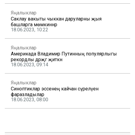
Яңалыклар
Саклау вакыты чыккан даруларны җыя
башларга мөмкиннәр
18.06.2023, 10:22
Яңалыклар
Америкада Владимир Путинның популярлыгы
рекордлы дәрәҗәгә җиткән
18.06.2023, 09:14
Яңалыклар
Синоптиклар эссенең кайчан сүрелүен
фаразладылар
18.06.2023, 08:00