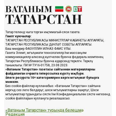
Татар телендә чыга торган иҗтимагый-сәяси газета.
Гамәлгә куючылар:
ТАТАРСТАН РЕСПУБЛИКАСЫ МИНИСТРЛАР КАБИНЕТЫ АППАРАТЫ,
ТАТАРСТАН РЕСПУБЛИКАСЫ ДӘҮЛӘТ СОВЕТЫ АППАРАТЫ.
Баш мөхәррир ФАЗУЛЛИН ИЛНАЗ ФАИС УЛЫ.
Газета Элемтә, мәгълүмати технологияләр һәм массакүләм
коммуникацияләр өлкәсендә күзәтчелек буенча федераль хезмәтенең
Татарстан Республикасы буенча идарәсендә теркәлгән. Теркәлү
таныклыгы: ПИ № ТУ16-01758, 23.08.2023.
«Ватаным Татарстан» газетасы сайтыннан материалларны
файдаланган очракта гиперссылка күрсәтү мәҗбүри.
Әлеге ресурста 16+ категорияләренә кергән мәгълүмат булырга
мөмкин.
Без cookie-файллар кулланабыз. «Ватаным Татарстан» сайтына
кергәндә сез әлеге белдерүгә, шәхси мәгълүматларны эшкәртүгә, Шәхси
мәгълүматлар турындагы сәясәткә һәм Конфиденциальлек сәясәте нигезендә
cookie файлларын куллануга ризалашасыз.
«Ватаным Татарстан» турында белешмә
Редакция