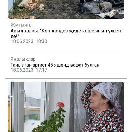
Җәмгыять
Авыл халкы: “Көпә-көндез җиде кеше янып үлсен
әле!”
18.06.2023, 18:30
Яңалыклар
Танылган артист 45 яшендә вафат булган
18.06.2023, 17:17