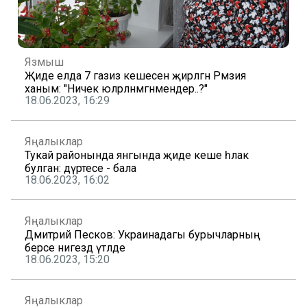
Язмыш
Җиде елда 7 газиз кешесен җирләгән Рәмзия
ханым: "Ничек юләрләнмәгәнмендер..?"
18.06.2023, 16:29
Яңалыклар
Тукай районында янгында җиде кеше һәлак
булган: дүртесе - бала
18.06.2023, 16:02
Яңалыклар
Дмитрий Песков: Украинадагы бурычларның
берсе нигездә үтәлде
18.06.2023, 15:20
Яңалыклар