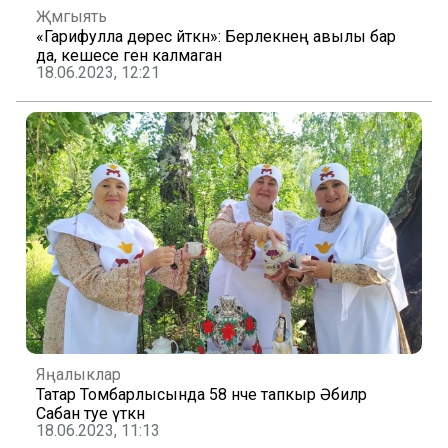
Җәмгыять
«Гарифулла дөрес әйткән»: Берлекнең авылы бар
да, кешесе генә калмаган
18.06.2023, 12:21
Яңалыклар
Татар Томбарлысында 58 нче тапкыр Әбиләр
Сабан туе үткән
18.06.2023, 11:13