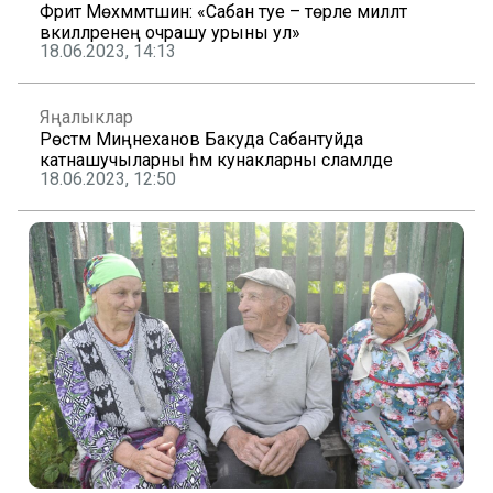
Фәрит Мөхәммәтшин: «Сабан туе – төрле милләт
вәкилләренең очрашу урыны ул»
18.06.2023, 14:13
Яңалыклар
Рөстәм Миңнеханов Бакуда Сабантуйда
катнашучыларны һәм кунакларны сәламләде
18.06.2023, 12:50