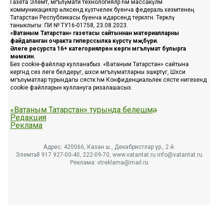
Газета Элемтә, мәгълүмати технологияләр һәм массакүләм
коммуникацияләр өлкәсендә күзәтчелек буенча федераль хезмәтенең
Татарстан Республикасы буенча идарәсендә теркәлгән. Теркәлү
таныклыгы: ПИ № ТУ16-01758, 23.08.2023.
«Ватаным Татарстан» газетасы сайтыннан материалларны
файдаланган очракта гиперссылка күрсәтү мәҗбүри.
Әлеге ресурста 16+ категорияләренә кергән мәгълүмат булырга
мөмкин.
Без cookie-файллар кулланабыз. «Ватаным Татарстан» сайтына
кергәндә сез әлеге белдерүгә, шәхси мәгълүматларны эшкәртүгә, Шәхси
мәгълүматлар турындагы сәясәткә һәм Конфиденциальлек сәясәте нигезендә
cookie файлларын куллануга ризалашасыз.
«Ватаным Татарстан» турында белешмә
Редакция
Реклама
Адрес: 420066, Казан ш., Декабристлар ур., 2 й.
Элемтә: 8 917 927-00-40, 222-09-70, www.vatantat.ru info@vatantat.ru
Реклама: vtreklama@mail.ru