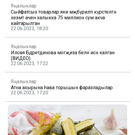
Яңалыклар
Сыйфатсыз товарлар яки мәҗбүриләп күрсәтелгән
хезмәт өчен халыкка 75 миллион сум акча
кайтарылган
22.06.2023, 18:20
Яңалыклар
Илсөя Бәдретдинова могҗиза белән исән калган
(ВИДЕО)
22.06.2023, 17:22
Яңалыклар
Атна ахырына һава торышын фаразладылар
22.06.2023, 17:20