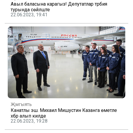
Авыл баласына карагыз! Депутатлар тәрбия
турында сөйләште
22.06.2023, 19:41
Җәмгыять
Канатлы эш. Михаил Мишустин Казанга өметле
хәбәр алып килде
22.06.2023, 19:28