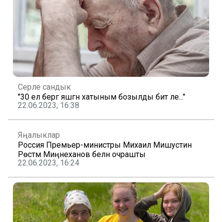
Серле сандык
"30 ел бергә яшәгән хатыным бозылды бит әле..."
22.06.2023, 16:38
Яңалыклар
Россия Премьер-министры Михаил Мишустин
Рөстәм Миңнеханов белән очрашты
22.06.2023, 16:24