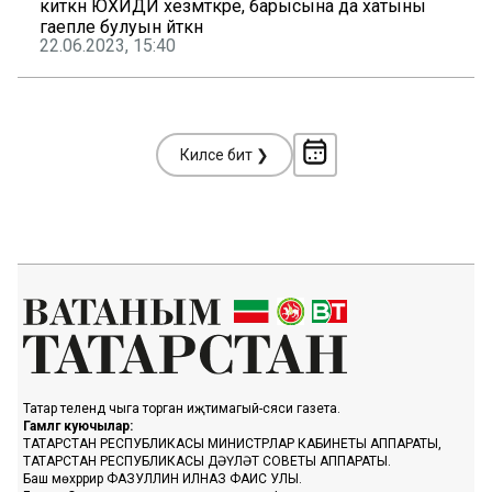
киткән ЮХИДИ хезмәткәре, барысына да хатыны
гаепле булуын әйткән
22.06.2023, 15:40
Киләсе бит ❯
Татар телендә чыга торган иҗтимагый-сәяси газета.
Гамәлгә куючылар:
ТАТАРСТАН РЕСПУБЛИКАСЫ МИНИСТРЛАР КАБИНЕТЫ АППАРАТЫ,
ТАТАРСТАН РЕСПУБЛИКАСЫ ДӘҮЛӘТ СОВЕТЫ АППАРАТЫ.
Баш мөхәррир ФАЗУЛЛИН ИЛНАЗ ФАИС УЛЫ.