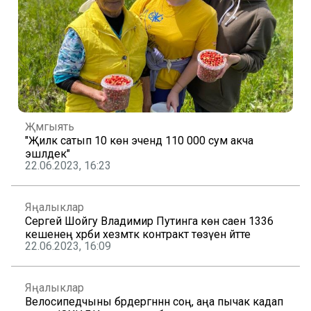
Җәмгыять
"Җиләк сатып 10 көн эчендә 110 000 сум акча
эшләдек"
22.06.2023, 16:23
Яңалыклар
Сергей Шойгу Владимир Путинга көн саен 1336
кешенең хәрби хезмәткә контракт төзүен әйтте
22.06.2023, 16:09
Яңалыклар
Велосипедчыны бәрдергәннән соң, аңа пычак кадап