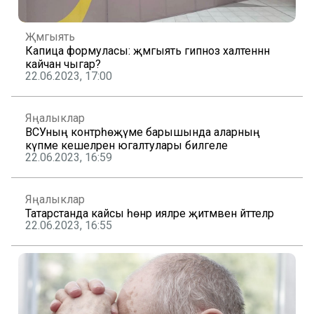
Җәмгыять
Капица формуласы: җәмгыять гипноз халәтеннән
кайчан чыгар?
22.06.2023, 17:00
Яңалыклар
ВСУның контрһөҗүме барышында аларның
күпме кешеләрен югалтулары билгеле
22.06.2023, 16:59
Яңалыклар
Татарстанда кайсы һөнәр ияләре җитмәвен әйттеләр
22.06.2023, 16:55