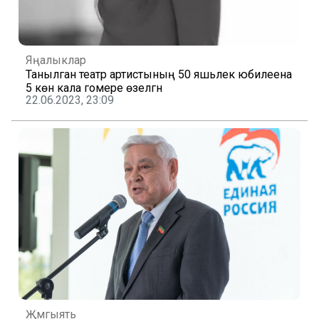
Яңалыклар
Танылган театр артистының 50 яшьлек юбилеена
5 көн кала гомере өзелгән
22.06.2023, 23:09
Җәмгыять