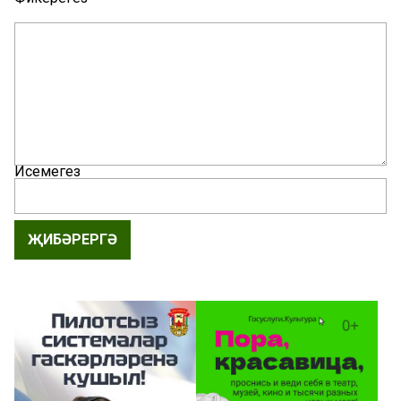
Исемегез
ҖИБӘРЕРГӘ