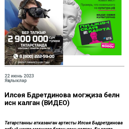
22 июнь 2023
Яңалыклар
Илсөя Бәдретдинова могҗиза белән
исән калган (ВИДЕО)
Татарстанның атказанган артисты Илсөя Бәдретдинова