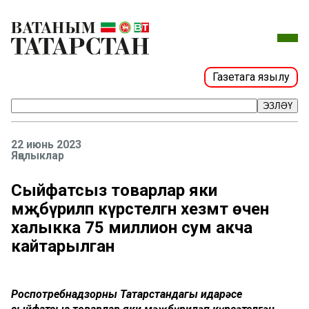
Газетага язылу
ЭЗЛӘҮ
22 июнь 2023
Яңалыклар
Сыйфатсыз товарлар яки
мәҗбүриләп күрсәтелгән хезмәт өчен
халыкка 75 миллион сум акча
кайтарылган
Роспотребнадзорның Татарстандагы идарәсе