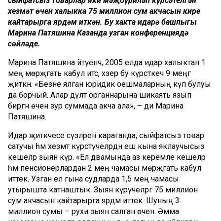
сыйфатсыз товарлар яки мәҗбүриләп күрсәтелгән
хезмәт өчен халыкка 75 миллион сум акчасын кире
кайтарырга ярдәм иткән. Бу хакта идарә башлыгы
Марина Патяшина Казанда узган конференциядә
сөйләде.
Марина Патяшина әйтүенчә, 2005 елда идарә халыктан 1
мең мөрәҗәгать кабул итсә, хәзер бу күрсәткеч 9 меңгә
җиткән. «Безне ялган юридик оешмаларның күп булуы
да борчый. Алар дәүләт органнарына шикаять язып
биргән өчен зур суммада акча ала», – ди Марина
Патяшина.
Идарә җитәкчесе сүзләренә караганда, сыйфатсыз товар
сатучы һәм хезмәт күрсәтүчеләрдән еш кына яклаучысыз
кешеләр зыян күрә. «Ел дәвамында аз керемле кешеләр
һәм пенсионерлардан 2 мең чамасы мөрәҗәгать кабул
иттек. Узган ел гына судларда 1,5 мең чамасы
утырышта катнаштык. Зыян күрүчеләргә 75 миллион
сум акчасын кайтарырга ярдәм иттек. Шуның 3
миллион сумы – рухи зыян салган өчен. Әмма