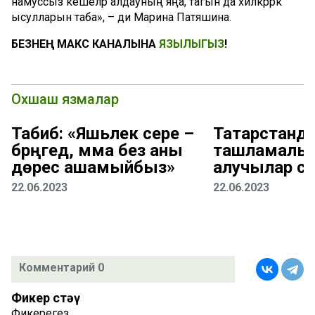
намуссыз кешеләр алдауның яңа, тагын да хәйләкәррәк
ысулларын таба», – ди Марина Патяшина.
БЕЗНЕҢ МАКС КАНАЛЫНА
ЯЗЫЛЫГЫЗ
!
Охшаш язмалар
Табиб: «Яшьлек сере –
Татарстанд
бәрәңгедә, әмма без аны
ташламалы 
дөрес ашамыйбыз»
алучылар са
22.06.2023
22.06.2023
Комментарий 0
Фикер өстәү
Фикерегез