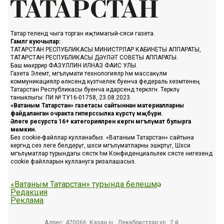
Татар телендә чыга торган иҗтимагый-сәяси газета.
Гамәлгә куючылар:
ТАТАРСТАН РЕСПУБЛИКАСЫ МИНИСТРЛАР КАБИНЕТЫ АППАРАТЫ,
ТАТАРСТАН РЕСПУБЛИКАСЫ ДӘҮЛӘТ СОВЕТЫ АППАРАТЫ.
Баш мөхәррир ФАЗУЛЛИН ИЛНАЗ ФАИС УЛЫ.
Газета Элемтә, мәгълүмати технологияләр һәм массакүләм
коммуникацияләр өлкәсендә күзәтчелек буенча федераль хезмәтенең
Татарстан Республикасы буенча идарәсендә теркәлгән. Теркәлү
таныклыгы: ПИ № ТУ16-01758, 23.08.2023.
«Ватаным Татарстан» газетасы сайтыннан материалларны
файдаланган очракта гиперссылка күрсәтү мәҗбүри.
Әлеге ресурста 16+ категорияләренә кергән мәгълүмат булырга
мөмкин.
Без cookie-файллар кулланабыз. «Ватаным Татарстан» сайтына
кергәндә сез әлеге белдерүгә, шәхси мәгълүматларны эшкәртүгә, Шәхси
мәгълүматлар турындагы сәясәткә һәм Конфиденциальлек сәясәте нигезендә
cookie файлларын куллануга ризалашасыз.
«Ватаным Татарстан» турында белешмә
Редакция
Реклама
Адрес: 420066, Казан ш., Декабристлар ур., 2 й.