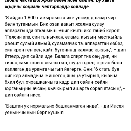
сабый чакта могҗиза белән исән калган. Бу хакта
җырчы социаль челтәрләрдә сөйләде.
"8 айдан 1 800 г авырлыкта ике үпкәмдә дә начар чир
белән туганмын. Бик озак вакыт ясалма сулау
аппаратында ятканмын. Әнигә кичтән ике табиб кереп:
"Гөлсинә апа, син тынычлан, елама, кызың мөстәкыйль
рәвештә сулый алмый, суламаячак та, аппараттан өзәбез,
син әкрен генә өеңә кайт, бүгеннән дә калмас кызың", – дип
әйттеләр, дип сөйли иде. Балага спирт тиз сеңә дип, әни
әтинең самогонын җылытып, шуңа төреп, юрган белән
каплаган да урамга чыгып йөгергән. Әни: "6 сәгать буе
өйгә керә алмадым. Бишегең яныңа утырып, кызым
бәхил бул, очрашканчыга кадәр дип сөйләнә-сөйләнә
юрганыңны ачсам, кычкырып ашарга сорап ятасың", -
дип сөйләгән әнисе.
"Баштан ук нормально башланмаган инде", - ди Илсөя
уенын-чынын бергә кушып.