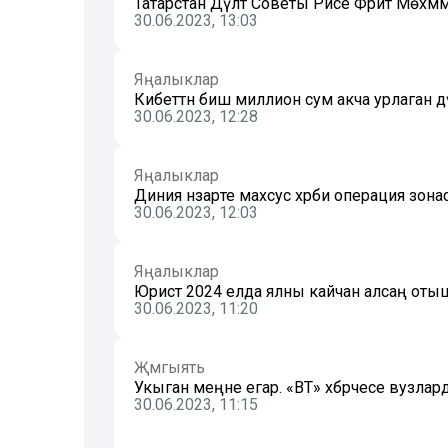
Татарстан Дәүләт Советы Рәисе Фәрит Мөх
30.06.2023, 13:03
Яңалыклар
Кибеттән биш миллион сум акча урлаган 
30.06.2023, 12:28
Яңалыклар
Диния нәзарәте махсус хәрби операция зо
30.06.2023, 12:03
Яңалыклар
Юрист 2024 елда ялны кайчан алсаң отыш
30.06.2023, 11:20
Җәмгыять
Укыган меңне егар. «ВТ» хәбәрчесе вузла
30.06.2023, 11:15