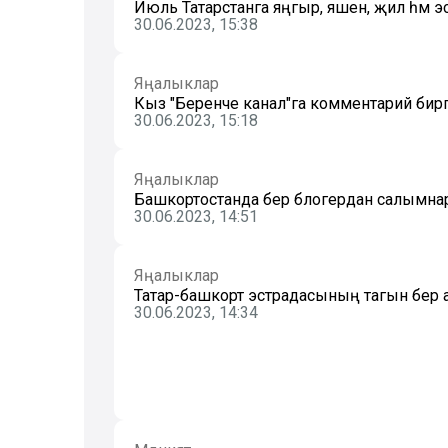
Июль Татарстанга яңгыр, яшен, җил һәм э
30.06.2023, 15:38
Яңалыклар
Кыз "Беренче канал"га комментарий биргә
30.06.2023, 15:18
Яңалыклар
Башкортостанда бер блогердан салымнар
30.06.2023, 14:51
Яңалыклар
Татар-башкорт эстрадасының тагын бер арт
30.06.2023, 14:34