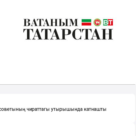
 советының чираттагы утырышында катнашты