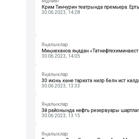
Мәдәният
Кәрим Тинчурин театрында премьера. Ерты
30.06.2023, 14:28
Яңалыклар
Миңнеханов яңадан «Татнефтехиминвест-
30.06.2023, 14:05
Яңалыклар
30 июнь көне тарихта ниләр белән истә кал
30.06.2023, 13:33
Яңалыклар
Зәй районында нефть резервуары шартлап,
30.06.2023, 13:15
Яңалыклар