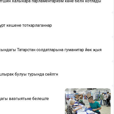
әммәтшин Халыкара парламентаризм көне белән котлады
дүрт кешене тоткарлаганнар
насындагы Татарстан солдатларына гуманитар йөк җыя
лырак булуы турында сөйләгән
рдагы вазгыятьне белеште