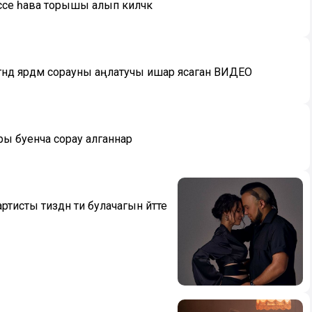
ссе һава торышы алып киләчәк
ндә ярдәм сорауны аңлатучы ишарә ясаган ВИДЕО
ы буенча сорау алганнар
исты тиздән әти булачагын әйтте