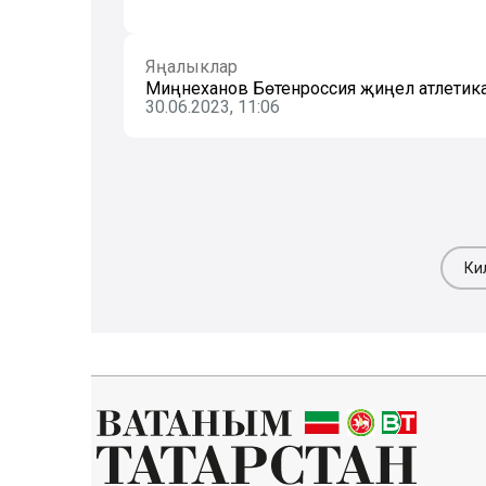
Яңалыклар
Миңнеханов Бөтенроссия җиңел атлетик
30.06.2023, 11:06
Ки