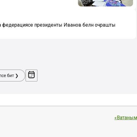
а федерациясе президенты Иванов белән очрашты
ләсе бит ❯
«Ватаным