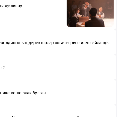
к җилкәннәр
холдинг»ның директорлар советы рәисе итеп сайланды
ды?
 ике кеше һәлак булган