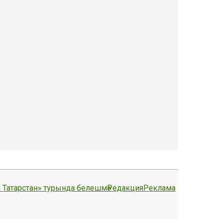
 Татарстан» турында белешмә
Редакция
Реклама