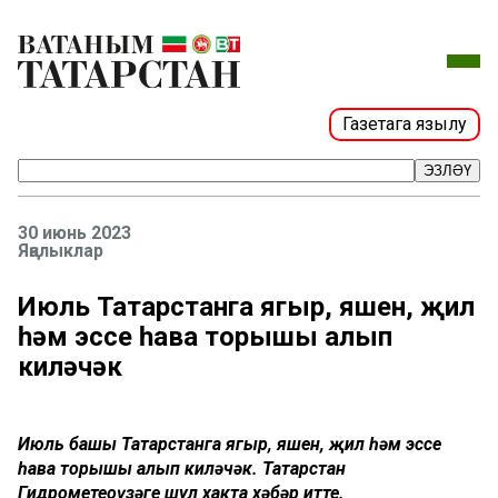
Газетага язылу
ЭЗЛӘҮ
30 июнь 2023
Яңалыклар
Июль Татарстанга яңгыр, яшен, җил
һәм эссе һава торышы алып
киләчәк
Июль башы Татарстанга яңгыр, яшен, җил һәм эссе
һава торышы алып киләчәк. Татарстан
Гидрометеоүзәге шул хакта хәбәр итте.