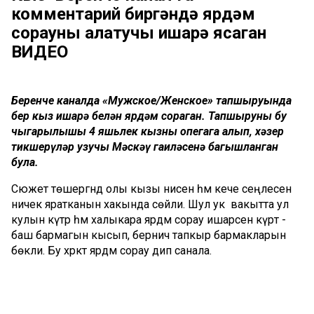
комментарий биргәндә ярдәм
сорауны аңлатучы ишарә ясаган
ВИДЕО
Беренче каналда «Мужское/Женское» тапшыруында
бер кыз ишарә белән ярдәм сораган. Тапшыруның бу
чыгарылышы 4 яшьлек кызны опегага алып, хәзер
тикшерүләр узучы Мәскәү гаиләсенә багышланган
була.
Сюжет төшергәндә олы кызы әнисен һәм кече сеңлесен
ничек яратканын хакында сөйли. Шул ук вакытта ул
кулын күтәрә һәм халыкара ярдәм сорау ишарәсен күрәтә -
баш бармагын кысып, берничә тапкыр бармакларын
бөкли. Бу хәрәкәт ярдәм сорау дип санала.