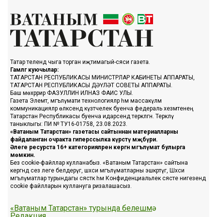
Татар телендә чыга торган иҗтимагый-сәяси газета.
Гамәлгә куючылар:
ТАТАРСТАН РЕСПУБЛИКАСЫ МИНИСТРЛАР КАБИНЕТЫ АППАРАТЫ,
ТАТАРСТАН РЕСПУБЛИКАСЫ ДӘҮЛӘТ СОВЕТЫ АППАРАТЫ.
Баш мөхәррир ФАЗУЛЛИН ИЛНАЗ ФАИС УЛЫ.
Газета Элемтә, мәгълүмати технологияләр һәм массакүләм
коммуникацияләр өлкәсендә күзәтчелек буенча федераль хезмәтенең
Татарстан Республикасы буенча идарәсендә теркәлгән. Теркәлү
таныклыгы: ПИ № ТУ16-01758, 23.08.2023.
«Ватаным Татарстан» газетасы сайтыннан материалларны
файдаланган очракта гиперссылка күрсәтү мәҗбүри.
Әлеге ресурста 16+ категорияләренә кергән мәгълүмат булырга
мөмкин.
Без cookie-файллар кулланабыз. «Ватаным Татарстан» сайтына
кергәндә сез әлеге белдерүгә, шәхси мәгълүматларны эшкәртүгә, Шәхси
мәгълүматлар турындагы сәясәткә һәм Конфиденциальлек сәясәте нигезендә
cookie файлларын куллануга ризалашасыз.
«Ватаным Татарстан» турында белешмә
Редакция