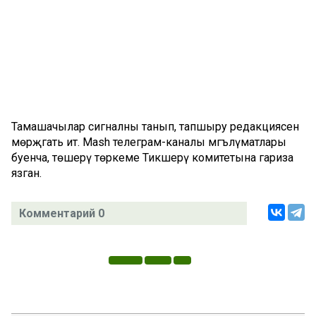
Тамашачылар сигналны танып, тапшыру редакциясенә
мөрәҗәгать итә. Mash телеграм-каналы мәгълүматлары
буенча, төшерү төркеме Тикшерү комитетына гариза
язган.
Комментарий 0