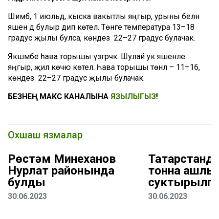
Шимбә, 1 июльдә, кыска вакытлы яңгыр, урыны белән
яшен дә булыр дип көтелә. Төнге температура 13–18
градус җылы булса, көндез 22–27 градус булачак.
Якшәмбе һава торышы үзгәрәчәк. Шулай ук яшенле
яңгыр, җил көчәю көтелә. Һава торышы төнлә – 11–16,
көндез 22–27 градус җылы булачак.
БЕЗНЕҢ МАКС КАНАЛЫНА
ЯЗЫЛЫГЫЗ
!
Охшаш язмалар
Рөстәм Миңнеханов
Татарстанда
Нурлат районында
тонна ашлы
булды
суктырылга
30.06.2023
30.06.2023