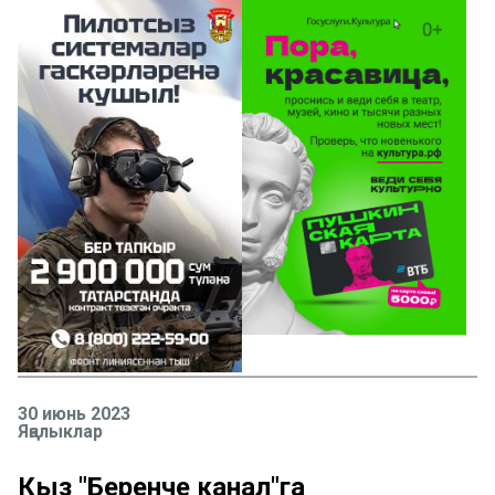
30 июнь 2023
Яңалыклар
Кыз "Беренче канал"га