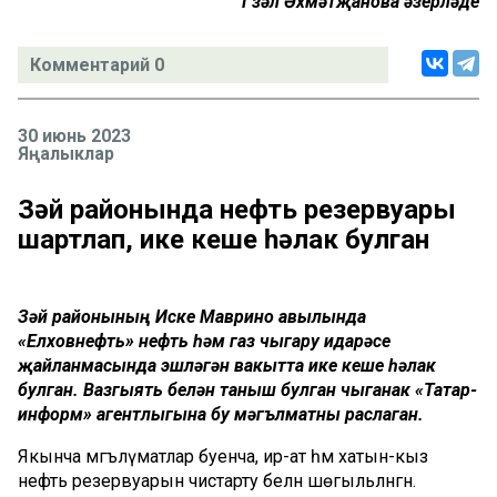
Гүзәл
Әхмәтҗанова
әзерләде
Комментарий 0
30 июнь 2023
Яңалыклар
Зәй районында нефть резервуары
шартлап, ике кеше һәлак булган
Зәй районының Иске Маврино авылында
«Елховнефть» нефть һәм газ чыгару идарәсе
җайланмасында эшләгән вакытта ике кеше һәлак
булган. Вазгыять белән таныш булган чыганак «Татар-
информ» агентлыгына бу мәгълүматны раслаган.
Якынча мәгълүматлар буенча, ир-ат һәм хатын-кыз
нефть резервуарын чистарту белән шөгыльләнгән.