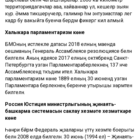
территория
дә
агачлар
а
ва
, хайваннар үл
, кешеләр зыян
күр
. Әмма тикшерүчеләр, галимнәр һәм энтузиастлар әлегә
кадәр бу вакыйга буенча бердәм фикергә кил
ә алмый
.
Халыкара парламентаризм көне
БМОның
истәлекле датасы 2018 елның маенда
оешманың Генераль
А
ссамблеясе резолюциясе белән
билгелә
нә
. Аның идеясе 2017 елның октябрендә
Санкт
-
Петербургта узган
П
арламентара
берлекнең
137 нче
Ассамблеясен
дә
тәкъдим ите
лә
. Халыкара
парламентаризм көне 1889 елның 30 июнендә узган
Парламентара
берлекнең
беренче утырышы хөрмәтенә
билгелә
нә
.
Россия Юстиция министрлыгының җинаять-
башкарма системасын саклау хезмәте хезмәткәре
көне
Һөнәри
бәйрәм Федераль җәзаларны үтә
т
ү хезмәте боерыгы
белән 2008
ел
да
билгелән
.
30 июнь (1994 ел)
–
Җинаять-