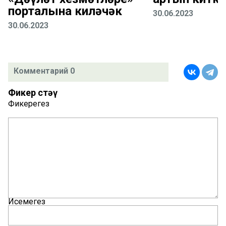
порталына киләчәк
30.06.2023
30.06.2023
Комментарий 0
Фикер өстәү
Фикерегез
Исемегез