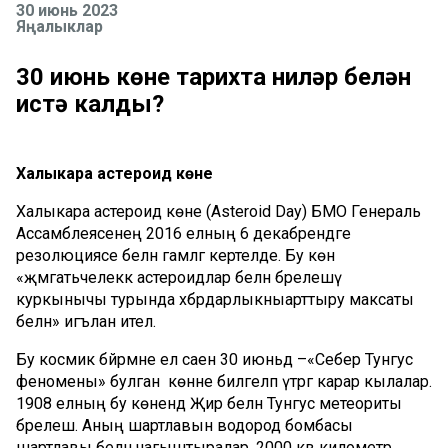
30 июнь 2023
Яңалыклар
30 июнь көне тарихта ниләр белән
истә калды?
Халыкара астероид көне
Халыкара астероид көне (
Asteroid
Day
) БМО Генераль
Ассамблеясенең 2016 елның 6 декабрендәге
резолюциясе
белән
гамәлгә
кертелде
. Бу көн
«
җәмәгатьчелеккә
астероидлар белән
бәрелешү
куркынычы турында
хәбәрдарлыкны
арттыру максат
ы
белән
»
иг
ъ
лан ителә.
Бу космик бәйрәмне ел саен 30 июньдә
–
«
Себер Тунгус
феномены
»
булган көнне
билгеләп үтәргә карар
кылалар
.
1908 елның б
у көн
ендә
Җир белән Тунгус метеориты
бәрелешә
.
Аның
шартлавын
водород бомбасы
шартлавы
белән
чагыштыралар
.
2000
кв
километр