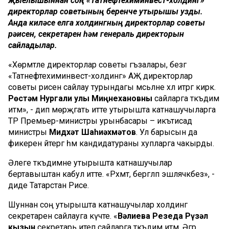
җыелышыннан соң «Татнефтехиминвест-холдинг»
директорлар советының беренче утырышы узды.
Анда киләсе елга холдингның директорлар советы
рәисен, секретарен һәм генераль директорын
сайладылар.
«Хөрмәтле директорлар советы әгъзалары, безгә
«Татнефтехиминвест-холдинг» АҖ директорлар
советы рәисен сайлау турындагы мәсьәләне хәл итәргә кирәк.
Рөстәм Нургали улы Миңнехановны
сайларга тәкъдим
итәм», - дип мөрәҗәгать итте утырышта катнашучыларга
ТР Премьер-министры урынбасары – икътисад
министры
Мидхәт Шаһиәхмәтов
. Ул барысын да
фикерен әйтергә һәм кандидатураны хупларга чакырды.
Әлеге тәкъдимне утырышта катнашучылар
бертавыштан кабул итте. «Рәхмәт, бергәләп эшләячәкбез», -
диде Татарстан Рәисе.
Шуннан соң утырышта катнашучылар холдинг
секретарен сайлауга күчте. «
Вәлиева Резеда Рүзәл
кызын
секретарь итеп сайларга тәкъдим итәм. Әгәр