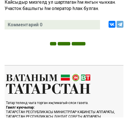
Кайсыдыр мизгелдә ул шартлаган һәм янгын чыккан.
Участок башлыгы һәм оператор һәлак булган.
Комментарий 0
Татар телендә чыга торган иҗтимагый-сәяси газета.
Гамәлгә куючылар:
ТАТАРСТАН РЕСПУБЛИКАСЫ МИНИСТРЛАР КАБИНЕТЫ АППАРАТЫ,
ТАТАРСТАН РЕСПУБЛИКАСЫ ДӘҮЛӘТ СОВЕТЫ АППАРАТЫ.
Баш мөхәррир ФАЗУЛЛИН ИЛНАЗ ФАИС УЛЫ.
Газета Элемтә, мәгълүмати технологияләр һәм массакүләм