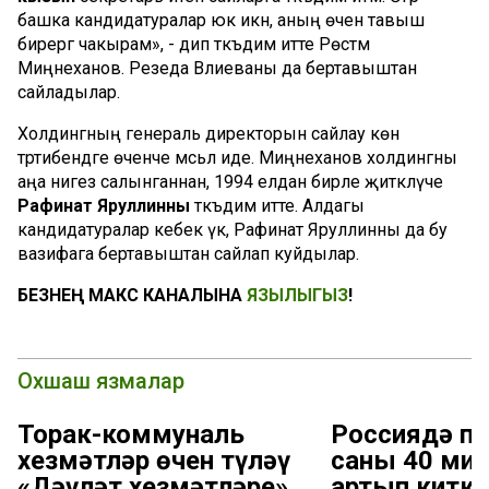
башка кандидатуралар юк икән, аның өчен тавыш
бирергә чакырам», - дип тәкъдим итте Рөстәм
Миңнеханов. Резеда Вәлиеваны да бертавыштан
сайладылар.
Холдингның генераль директорын сайлау көн
тәртибендәге өченче мәсьәлә иде. Миңнеханов холдингны
аңа нигез салынганнан, 1994 елдан бирле җитәкләүче
Рафинат Яруллинны
тәкъдим итте. Алдагы
кандидатуралар кебек үк, Рафинат Яруллинны да бу
вазифага бертавыштан сайлап куйдылар.
БЕЗНЕҢ МАКС КАНАЛЫНА
ЯЗЫЛЫГЫЗ
!
Охшаш язмалар
Торак-коммуналь
Россиядә пе
хезмәтләр өчен түләү
саны 40 ми
«Дәүләт хезмәтләре»
артып киткә