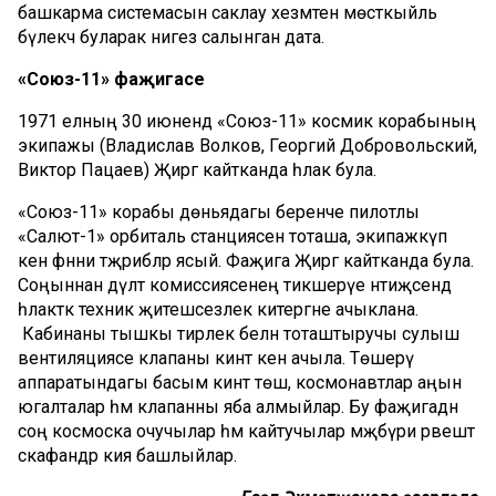
башкарма
системасын саклау хезмәтенә мөстәкыйль
бүлекчә буларак нигез салынган дата
.
«Союз-11»
фаҗигасе
1971 елның 30 июнендә
«
Союз-11
»
космик корабыны
ң
экипа
жы
(Владислав
Волков
, Георгий
Добровольский
,
Виктор
Па
цаев
)
Җиргә кайтканда һәлак була.
«Союз-11»
корабы дөн
ь
ядагы беренче пилотлы
«Салют-1»
орбитал
ь
стан
ц
иясенә тоташа, экипа
ж
күп
кенә фәнни тәҗрибәләр ясый. Фаҗига Җиргә кайтканда була.
Соңыннан
дәүләт комиссиясенең тикшерүе нәтиҗәсендә
һәлакәткә техник җитешсезлек китергәне
ачыклана
.
К
абинаны тышкы
тирәлек
белән тоташтыручы сулыш
вентиляциясе клапаны
к
инәт
кенә
ачыл
а
. Төшерү
аппаратындагы басым кинәт төш
, космонавтлар аңын
югалт
а
лар
һәм клапанны яба алм
ыйлар
.
Бу фаҗигадә
н
соң космоска очучылар һәм кайтучылар мәҗбүри рәвештә
скафандр кия башлыйлар.