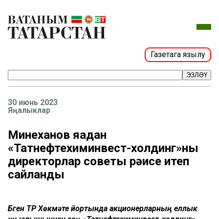
Газетага язылу
ЭЗЛӘҮ
30 июнь 2023
Яңалыклар
Миңнеханов яңадан
«Татнефтехиминвест-холдинг»ның
директорлар советы рәисе итеп
сайланды
Бүген ТР Хөкүмәте йортында акционерларның еллык