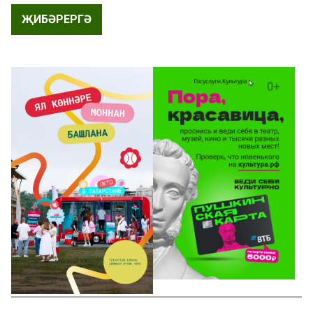
ҖИБӘРЕРГӘ