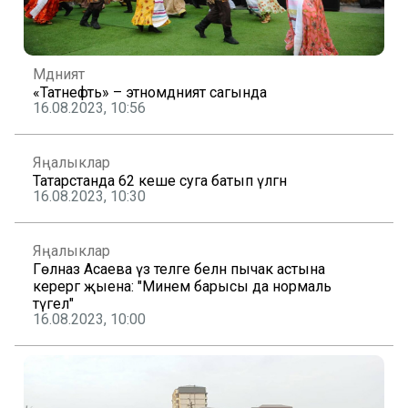
Мәдәният
«Татнефть» – этномәдәният сагында
16.08.2023, 10:56
Яңалыклар
Татарстанда 62 кеше суга батып үлгән
16.08.2023, 10:30
Яңалыклар
Гөлназ Асаева үз теләге белән пычак астына
керергә җыена: "Минем барысы да нормаль
түгел"
16.08.2023, 10:00