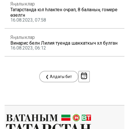
Яңалыклар
Татарстанда юл һәлакәтенә очрап, 8 баланың гомере
өзелгән
16.08.2023, 07:58
Яңалыклар
Винарис белән Лилия туенда шаккаткыч хәл булган
16.08.2023, 06:12
❮ Алдагы бит