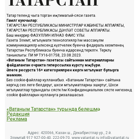
Татар телендә чыга торган иҗтимагый-сәяси газета.
Гамәлгә куючылар:
ТАТАРСТАН РЕСПУБЛИКАСЫ МИНИСТРЛАР КАБИНЕТЫ АППАРАТЫ,
ТАТАРСТАН РЕСПУБЛИКАСЫ ДӘҮЛӘТ СОВЕТЫ АППАРАТЫ.
Баш мөхәррир ФАЗУЛЛИН ИЛНАЗ ФАИС УЛЫ.
Газета Элемтә, мәгълүмати технологияләр һәм массакүләм
коммуникацияләр өлкәсендә күзәтчелек буенча федераль хезмәтенең
Татарстан Республикасы буенча идарәсендә теркәлгән. Теркәлү
таныклыгы: ПИ № ТУ16-01758, 23.08.2023.
«Ватаным Татарстан» газетасы сайтыннан материалларны
файдаланган очракта гиперссылка күрсәтү мәҗбүри.
Әлеге ресурста 16+ категорияләренә кергән мәгълүмат булырга
мөмкин.
Без cookie-файллар кулланабыз. «Ватаным Татарстан» сайтына
кергәндә сез әлеге белдерүгә, шәхси мәгълүматларны эшкәртүгә, Шәхси
мәгълүматлар турындагы сәясәткә һәм Конфиденциальлек сәясәте нигезендә
cookie файлларын куллануга ризалашасыз.
«Ватаным Татарстан» турында белешмә
Редакция
Реклама
Адрес: 420066, Казан ш., Декабристлар ур., 2 й.
Элемтә: 8 917 927-00-40, 222-09-70, www.vatantat.ru info@vatantat.ru