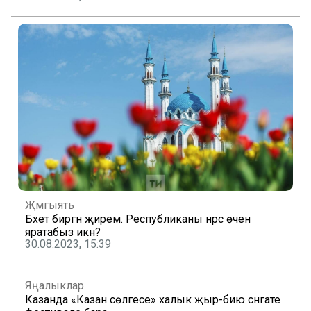
Җәмгыять
Бәхет биргән җирем. Республиканы нәрсә өчен
яратабыз икән?
30.08.2023, 15:39
Яңалыклар
Казанда «Казан сөлгесе» халык җыр-бию сәнгате