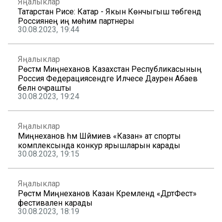
Яңалыклар
Татарстан Рәисе: Катар - Якын Көнчыгыш төбәгендә
Россиянең иң мөһим партнеры
30.08.2023, 19:44
Яңалыклар
Рөстәм Миңнеханов Казахстан Республикасының
Россия Федерациясендәге Илчесе Даурен Абаев
белән очрашты
30.08.2023, 19:24
Яңалыклар
Миңнеханов һәм Шәймиев «Казан» ат спорты
комплексында конкур ярышларын карады
30.08.2023, 19:15
Яңалыклар
Рөстәм Миңнеханов Казан Кремлендә «ДәртФест»
фестивален карады
30.08.2023, 18:19