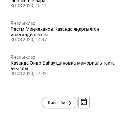
фестивале бара
30.08.2023, 15:11
Яңалыклар
Рөстәм Миңнеханов Казанда яңартылган
ишегалдын ачты
30.08.2023, 14:47
Яңалыклар
Казанда Әнвәр Баһаутдиновка мемориаль такта
ачылды
30.08.2023, 14:32
Киләсе бит ❯