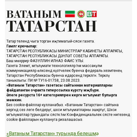
Татар телендә чыга торган иҗтимагый-сәяси газета.
Гамәлгә куючылар:
ТАТАРСТАН РЕСПУБЛИКАСЫ МИНИСТРЛАР КАБИНЕТЫ АППАРАТЫ,
ТАТАРСТАН РЕСПУБЛИКАСЫ ДӘҮЛӘТ СОВЕТЫ АППАРАТЫ.
Баш мөхәррир ФАЗУЛЛИН ИЛНАЗ ФАИС УЛЫ.
Газета Элемтә, мәгълүмати технологияләр һәм массакүләм
коммуникацияләр өлкәсендә күзәтчелек буенча федераль хезмәтенең
Татарстан Республикасы буенча идарәсендә теркәлгән. Теркәлү
таныклыгы: ПИ № ТУ16-01758, 23.08.2023.
«Ватаным Татарстан» газетасы сайтыннан материалларны
файдаланган очракта гиперссылка күрсәтү мәҗбүри.
Әлеге ресурста 16+ категорияләренә кергән мәгълүмат булырга
мөмкин.
Без cookie-файллар кулланабыз. «Ватаным Татарстан» сайтына
кергәндә сез әлеге белдерүгә, шәхси мәгълүматларны эшкәртүгә, Шәхси
мәгълүматлар турындагы сәясәткә һәм Конфиденциальлек сәясәте нигезендә
cookie файлларын куллануга ризалашасыз.
«Ватаным Татарстан» турында белешмә