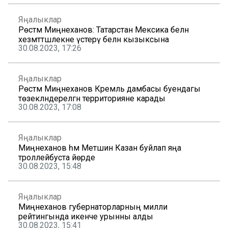
Яңалыклар
Рөстәм Миңнеханов: Татарстан Мексика белән
хезмәттәшлекне үстерү белән кызыксына
30.08.2023, 17:26
Яңалыклар
Рөстәм Миңнеханов Кремль дамбасы буендагы
төзекләндерелгән территорияне карады
30.08.2023, 17:08
Яңалыклар
Миңнеханов һәм Метшин Казан буйлап яңа
троллейбуста йөрде
30.08.2023, 15:48
Яңалыклар
Миңнеханов губернаторларның милли
рейтингында икенче урынны алды
30.08.2023, 15:41