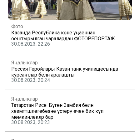
Фото
Казанда Республика көне уңаеннан
оештырылган чаралардан ФОТОРЕПОРТАЖ
30.08.2023, 22:26
Яңалыклар
Россия Геройлары Казан танк училищесында
курсантлар белән аралашты
30.08.2023, 20:24
Яңалыклар
Татарстан Рәисе: Бүген Замбия белән
хезмәттәшлегебезне үстерү өчен бик күп
мөмкинлекләр бар
30.08.2023, 20:23