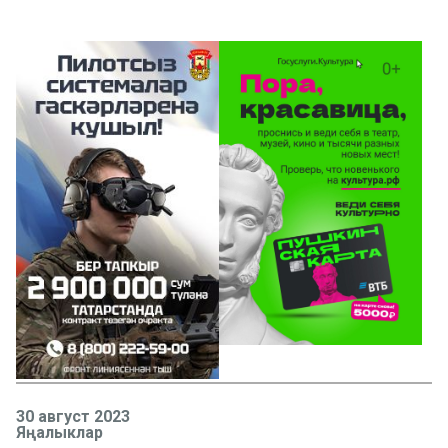
30 август 2023
Яңалыклар