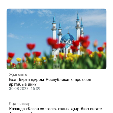
Җәмгыять
Бәхет биргән җирем. Республиканы нәрсә өчен
яратабыз икән?
30.08.2023, 15:39
Яңалыклар
Казанда «Казан сөлгесе» халык җыр-бию сәнгате