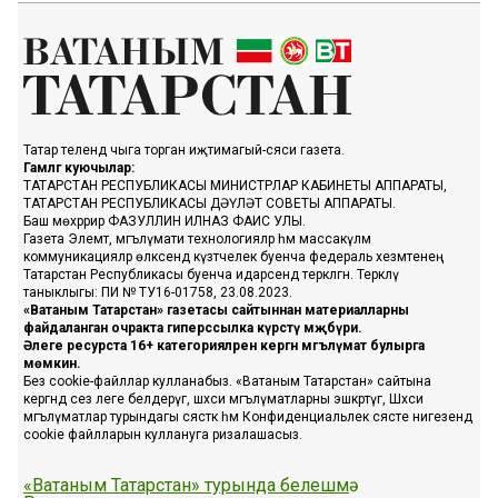
Татар телендә чыга торган иҗтимагый-сәяси газета.
Гамәлгә куючылар:
ТАТАРСТАН РЕСПУБЛИКАСЫ МИНИСТРЛАР КАБИНЕТЫ АППАРАТЫ,
ТАТАРСТАН РЕСПУБЛИКАСЫ ДӘҮЛӘТ СОВЕТЫ АППАРАТЫ.
Баш мөхәррир ФАЗУЛЛИН ИЛНАЗ ФАИС УЛЫ.
Газета Элемтә, мәгълүмати технологияләр һәм массакүләм
коммуникацияләр өлкәсендә күзәтчелек буенча федераль хезмәтенең
Татарстан Республикасы буенча идарәсендә теркәлгән. Теркәлү
таныклыгы: ПИ № ТУ16-01758, 23.08.2023.
«Ватаным Татарстан» газетасы сайтыннан материалларны
файдаланган очракта гиперссылка күрсәтү мәҗбүри.
Әлеге ресурста 16+ категорияләренә кергән мәгълүмат булырга
мөмкин.
Без cookie-файллар кулланабыз. «Ватаным Татарстан» сайтына
кергәндә сез әлеге белдерүгә, шәхси мәгълүматларны эшкәртүгә, Шәхси
мәгълүматлар турындагы сәясәткә һәм Конфиденциальлек сәясәте нигезендә
cookie файлларын куллануга ризалашасыз.
«Ватаным Татарстан» турында белешмә