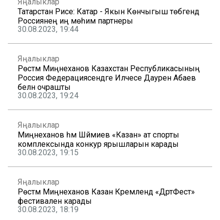
Яңалыклар
Татарстан Рәисе: Катар - Якын Көнчыгыш төбәгендә
Россиянең иң мөһим партнеры
30.08.2023, 19:44
Яңалыклар
Рөстәм Миңнеханов Казахстан Республикасының
Россия Федерациясендәге Илчесе Даурен Абаев
белән очрашты
30.08.2023, 19:24
Яңалыклар
Миңнеханов һәм Шәймиев «Казан» ат спорты
комплексында конкур ярышларын карады
30.08.2023, 19:15
Яңалыклар
Рөстәм Миңнеханов Казан Кремлендә «ДәртФест»
фестивален карады
30.08.2023, 18:19