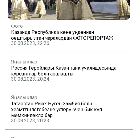
Фото
Казанда Республика көне уңаеннан
оештырылган чаралардан ФОТОРЕПОРТАЖ
30.08.2023, 22:26
Яңалыклар
Россия Геройлары Казан танк училищесында
курсантлар белән аралашты
30.08.2023, 20:24
Яңалыклар
Татарстан Рәисе: Бүген Замбия белән
хезмәттәшлегебезне үстерү өчен бик күп
мөмкинлекләр бар
30.08.2023, 20:23