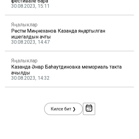
фестивале бара
30.08.2023, 15:11
Яңалыклар
Рөстәм Миңнеханов Казанда яңартылган
ишегалдын ачты
30.08.2023, 14:47
Яңалыклар
Казанда Әнвәр Баһаутдиновка мемориаль такта
ачылды
30.08.2023, 14:32
Киләсе бит ❯