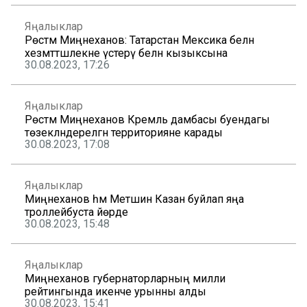
Яңалыклар
Рөстәм Миңнеханов: Татарстан Мексика белән
хезмәттәшлекне үстерү белән кызыксына
30.08.2023, 17:26
Яңалыклар
Рөстәм Миңнеханов Кремль дамбасы буендагы
төзекләндерелгән территорияне карады
30.08.2023, 17:08
Яңалыклар
Миңнеханов һәм Метшин Казан буйлап яңа
троллейбуста йөрде
30.08.2023, 15:48
Яңалыклар
Миңнеханов губернаторларның милли
рейтингында икенче урынны алды
30.08.2023, 15:41