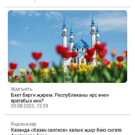
Җәмгыять
Бәхет биргән җирем. Республиканы нәрсә өчен
яратабыз икән?
30.08.2023, 15:39
Яңалыклар
Казанда «Казан сөлгесе» халык җыр-бию сәнгате