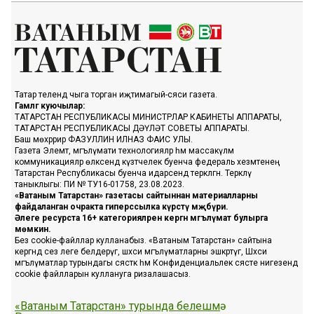
Татар телендә чыга торган иҗтимагый-сәяси газета.
Гамәлгә куючылар:
ТАТАРСТАН РЕСПУБЛИКАСЫ МИНИСТРЛАР КАБИНЕТЫ АППАРАТЫ,
ТАТАРСТАН РЕСПУБЛИКАСЫ ДӘҮЛӘТ СОВЕТЫ АППАРАТЫ.
Баш мөхәррир ФАЗУЛЛИН ИЛНАЗ ФАИС УЛЫ.
Газета Элемтә, мәгълүмати технологияләр һәм массакүләм
коммуникацияләр өлкәсендә күзәтчелек буенча федераль хезмәтенең
Татарстан Республикасы буенча идарәсендә теркәлгән. Теркәлү
таныклыгы: ПИ № ТУ16-01758, 23.08.2023.
«Ватаным Татарстан» газетасы сайтыннан материалларны
файдаланган очракта гиперссылка күрсәтү мәҗбүри.
Әлеге ресурста 16+ категорияләренә кергән мәгълүмат булырга
мөмкин.
Без cookie-файллар кулланабыз. «Ватаным Татарстан» сайтына
кергәндә сез әлеге белдерүгә, шәхси мәгълүматларны эшкәртүгә, Шәхси
мәгълүматлар турындагы сәясәткә һәм Конфиденциальлек сәясәте нигезендә
cookie файлларын куллануга ризалашасыз.
«Ватаным Татарстан» турында белешмә