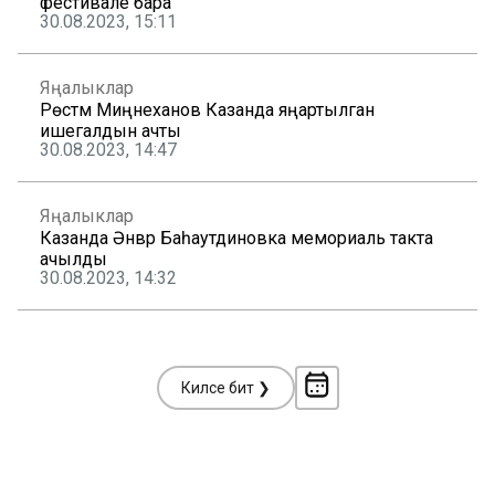
фестивале бара
30.08.2023, 15:11
Яңалыклар
Рөстәм Миңнеханов Казанда яңартылган
ишегалдын ачты
30.08.2023, 14:47
Яңалыклар
Казанда Әнвәр Баһаутдиновка мемориаль такта
ачылды
30.08.2023, 14:32
Киләсе бит ❯