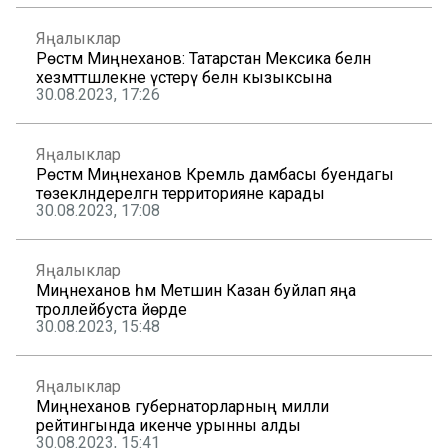
Яңалыклар
Рөстәм Миңнеханов: Татарстан Мексика белән
хезмәттәшлекне үстерү белән кызыксына
30.08.2023, 17:26
Яңалыклар
Рөстәм Миңнеханов Кремль дамбасы буендагы
төзекләндерелгән территорияне карады
30.08.2023, 17:08
Яңалыклар
Миңнеханов һәм Метшин Казан буйлап яңа
троллейбуста йөрде
30.08.2023, 15:48
Яңалыклар
Миңнеханов губернаторларның милли
рейтингында икенче урынны алды
30.08.2023, 15:41