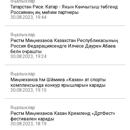
Яңалыклар
Татарстан Рәисе: Катар - Якын Көнчыгыш төбәгендә
Россиянең иң мөһим партнеры
30.08.2023, 19:44
Яңалыклар
Рөстәм Миңнеханов Казахстан Республикасының
Россия Федерациясендәге Илчесе Даурен Абаев
белән очрашты
30.08.2023, 19:24
Яңалыклар
Миңнеханов һәм Шәймиев «Казан» ат спорты
комплексында конкур ярышларын карады
30.08.2023, 19:15
Яңалыклар
Рөстәм Миңнеханов Казан Кремлендә «ДәртФест»
фестивален карады
30.08.2023, 18:19