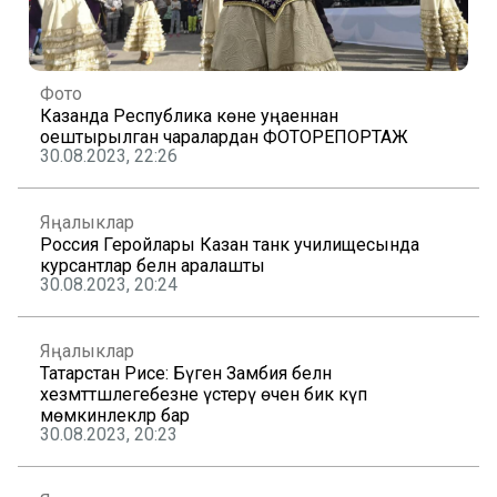
Фото
Казанда Республика көне уңаеннан
оештырылган чаралардан ФОТОРЕПОРТАЖ
30.08.2023, 22:26
Яңалыклар
Россия Геройлары Казан танк училищесында
курсантлар белән аралашты
30.08.2023, 20:24
Яңалыклар
Татарстан Рәисе: Бүген Замбия белән
хезмәттәшлегебезне үстерү өчен бик күп
мөмкинлекләр бар
30.08.2023, 20:23