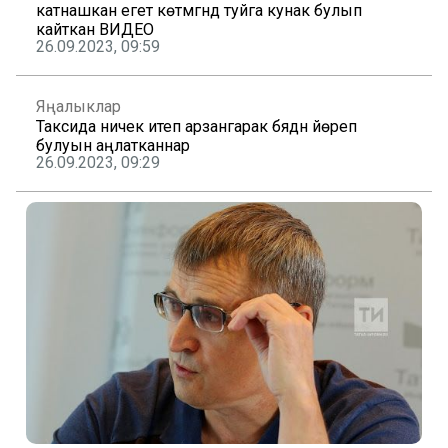
катнашкан егет көтмәгәндә туйга кунак булып
кайткан ВИДЕО
26.09.2023, 09:59
Яңалыклар
Таксида ничек итеп арзангарак бәядән йөреп
булуын аңлатканнар
26.09.2023, 09:29