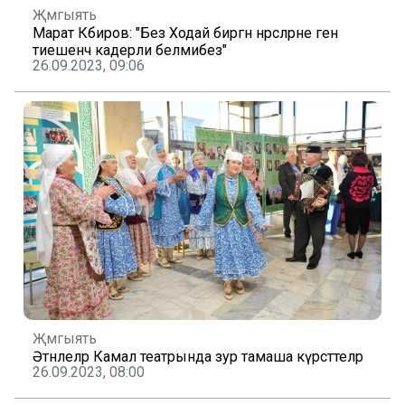
Җәмгыять
Марат Кәбиров: "Без Ходай биргән нәрсәләрне генә
тиешенчә кадерли белмибез"
26.09.2023, 09:06
Җәмгыять
Әтнәлеләр Камал театрында зур тамаша күрсәттеләр
26.09.2023, 08:00