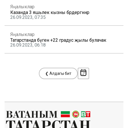
Яңалыклар
Казанда 3 яшьлек кызны бәрдергәннәр
26.09.2023, 07:35
Яңалыклар
Татарстанда бүген +22 градус җылы булачак
26.09.2023, 06:18
❮ Алдагы бит