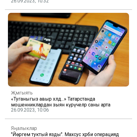
26.09.2023, 10:32
Җәмгыять
«Туганыгыз авыр хәлдә...» Татарстанда
мошенниклардан зыян күрүчеләр саны арта
26.09.2023, 10:06
Яңалыклар
"Йөрәгем туктый язды". Махсус хәрби операциядә