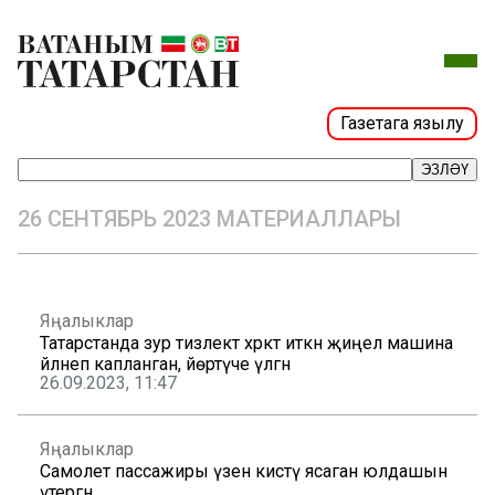
Газетага язылу
ЭЗЛӘҮ
26 СЕНТЯБРЬ 2023 МАТЕРИАЛЛАРЫ
Яңалыклар
Татарстанда зур тизлектә хәрәкәт иткән җиңел машина
әйләнеп капланган, йөртүче үлгән
26.09.2023, 11:47
Яңалыклар
Самолет пассажиры үзенә кисәтү ясаган юлдашын
үтергән