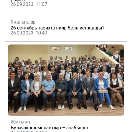
26.09.2023, 11:07
Яңалыклар
26 сентябрь тарихта ниләр белән истә калды?
26.09.2023, 10:40
Җәмгыять
Булачак космонавтлар – арабызда