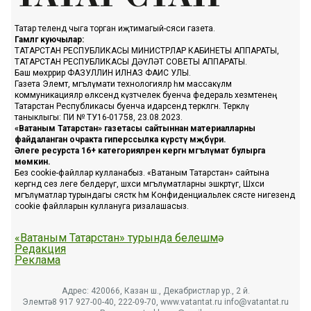
Татар телендә чыга торган иҗтимагый-сәяси газета.
Гамәлгә куючылар:
ТАТАРСТАН РЕСПУБЛИКАСЫ МИНИСТРЛАР КАБИНЕТЫ АППАРАТЫ,
ТАТАРСТАН РЕСПУБЛИКАСЫ ДӘҮЛӘТ СОВЕТЫ АППАРАТЫ.
Баш мөхәррир ФАЗУЛЛИН ИЛНАЗ ФАИС УЛЫ.
Газета Элемтә, мәгълүмати технологияләр һәм массакүләм
коммуникацияләр өлкәсендә күзәтчелек буенча федераль хезмәтенең
Татарстан Республикасы буенча идарәсендә теркәлгән. Теркәлү
таныклыгы: ПИ № ТУ16-01758, 23.08.2023.
«Ватаным Татарстан» газетасы сайтыннан материалларны
файдаланган очракта гиперссылка күрсәтү мәҗбүри.
Әлеге ресурста 16+ категорияләренә кергән мәгълүмат булырга
мөмкин.
Без cookie-файллар кулланабыз. «Ватаным Татарстан» сайтына
кергәндә сез әлеге белдерүгә, шәхси мәгълүматларны эшкәртүгә, Шәхси
мәгълүматлар турындагы сәясәткә һәм Конфиденциальлек сәясәте нигезендә
cookie файлларын куллануга ризалашасыз.
«Ватаным Татарстан» турында белешмә
Редакция
Реклама
Адрес: 420066, Казан ш., Декабристлар ур., 2 й.
Элемтә: 8 917 927-00-40, 222-09-70, www.vatantat.ru info@vatantat.ru