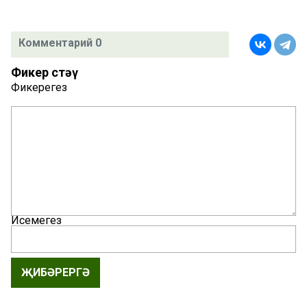
Комментарий 0
Фикер өстәү
Фикерегез
Исемегез
ҖИБӘРЕРГӘ