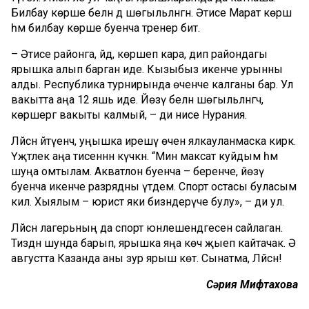
Билбау көрәше белән дә шөгыльләнгән. Әтисе Марат көрәш
һәм билбау көрәше буенча тренер бит.
– Әтисе районга, әйдә, көрәшеп кара, дип райондагы
ярышка алып барган иде. Кызыбыз икенче урынны
алды. Республика турнирында өченче калганы бар. Ул
вакытта аңа 12 яшь иде. Йөзү белән шөгыльләнгәч,
көрәшергә вакыты калмый, – ди әнисе Нурания.
Ләйсән әйтүенчә, уңышка ирешү өчен ялкауланмаска кирәк.
Үҗәтлек аңа әтисеннән күчкән. “Мин максат куйдым һәм
шуңа омтылам. Акватлон буенча – беренче, йөзү
буенча икенче разрядны үтәдем. Спорт остасы буласым
килә. Хыялым – юрист яки бизәндерүче булу», – ди ул.
Ләйсән лагерьның да спорт юнәлешендәгесен сайлаган.
Тиздән шунда барып, ярышка яңа көч җыеп кайтачак. Ә
августта Казанда аны зур ярыш көтә. Сынатма, Ләйсән!
Сәрия Мифтахова