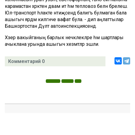
карамастан хәрәкәтен дәвам итә һәм тепловоз белән бәрелешә.
Юл-транспорт һәлакәте нәтиҗәсендә балигъ булмаган бала
ашыгыч ярдәм килгәнче вафат була. - дип аңлаттылар
Башкортостан Дәүләт автоинспекциясендә.
Хәзер вакыйганың барлык нечкәлекләре һәм шартлары
ачыклана урында ашыгыч хезмәтләр эшли.
Комментарий 0