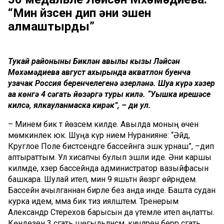
“Мин йөзсен дип әни эшен
алмаштырды”
Тукай районының Биклән авылы кызы Ләйсән
Мөхәмәдиева август ахырында акватлон буенча
узачак Россия беренчелегенә әзерләнә. Шуңа күрә хәзер
аңа көнгә 4 сәгать йөзәргә туры килә. “Уңышка ирешәсең
килсә, ялкауланмаска кирәк”, – ди ул.
– Минем бик тә йөзәсем килде. Авылда моның өчен
мөмкинлек юк. Шуңа күрә әнием Нуранияне: “Әйдә,
Круглое Поле бистәсендәге бассейнга эшкә урнаш”, –дип
аптыраттым. Ул хисапчы булып эшли иде. Әни каршы
килмәде, хәзер бассейнда администратор вазыйфасын
башкара. Шулай итеп, мин 9 яшьтән йөзәргә өйрәндем.
Бассейн ачылганнан бирле без анда инде. Башта судан
курка идем, әмма бик тиз ияләштем. Тренерым
Александр Стерехов барысын да үтемле итеп аңлатты.
Көндезен 3 сәгать шөгыльләнсәм, кичләрен берәр сәгать