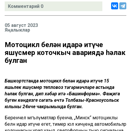
Комментарий 0
05 август 2023
Яңалыклар
Мотоцикл белән идарә итүче
яшүсмер коточкыч авариядә һәлак
булган
Башкортстанда мотоцикл белән идәрә итүче 15
яшьлек яшүсмер тепловоз тәгәрмәчләре астында
һәлак булган, дип хәбәр итә «Башинформә». Фаҗига
бүген көндезге сәгать өчтә Толбазы-Красноусольск
юлының 24нче чакрымында булган.
Беренчел мәгълүматлар буенча, „Минск“ мотоциклы
белән идарә итүче егет, тимер юл кичүендә автомобильләр
колоннасын урап узып, светофорның тыю сигналына