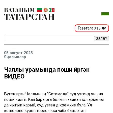
Газетага язылу
ЭЗЛӘҮ
05 август 2023
Яңалыклар
Чаллы урамында поши йөргән
ВИДЕО
Бүген иртән Чаллының “Ситимолл” сәүдә үзәгендә янына
поши килгән. Кая барырга белмәгән хайван юл аркылы
да чыгып карый, сәүдә үзәгенә дә кремәкче була. Ул
кешеләрне күреп төрле якка чаба башлаган.