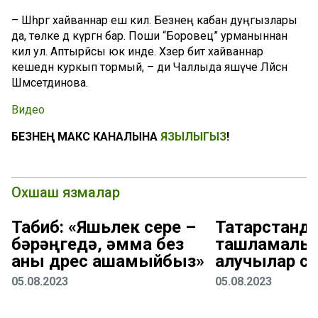
– Шәһәргә хайваннар еш килә. Безнең кабан дуңгызлары
да, төлке дә күргән бар. Поши “Боровец” урманыннан
килә ул. Аптырйсы юк инде. Хәзер бит хайваннар
кешедән куркып тормый, – ди Чаллыда яшәүче Ләйсән
Шәмсетдинова.
Видео
БЕЗНЕҢ МАКС КАНАЛЫНА
ЯЗЫЛЫГЫЗ
!
Охшаш язмалар
Табиб: «Яшьлек сере –
Татарстанд
бәрәңгедә, әмма без
ташламалы 
аны дөрес ашамыйбыз»
алучылар с
05.08.2023
05.08.2023