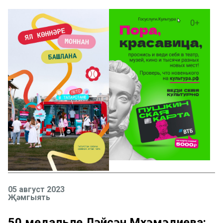
05 август 2023
Җәмгыять
50 медальле Ләйсән Мөхәмәдиева: