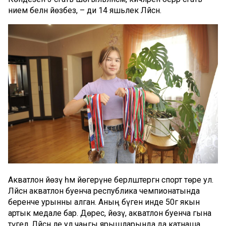
әнием белән йөзәбез, – ди 14 яшьлек Ләйсән.
Акватлон йөзү һәм йөгерүне берләштергән спорт төре ул.
Ләйсән акватлон буенча республика чемпионатында
беренче урынны алган. Аның бүген инде 50гә якын
артык медале бар. Дөрес, йөзү, акватлон буенча гына
түгел. Ләйсән әле ул чаңгы ярышларында да катнаша.