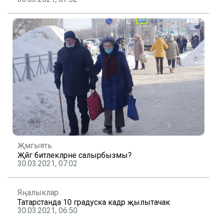
Җәмгыять
Җәйгә битлекләрне салырбызмы?
30.03.2021, 07:02
Яңалыклар
Татарстанда 10 градуска кадәр җылытачак
30.03.2021, 06:50