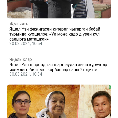
Җәмгыять
Яшел Үзән фаҗигасен китереп чыгарган бабай
турында күршеләре: «Ул моңа кадәр дә үзенә кул
салырга маташкан»
30.03.2021, 10:54
Яңалыклар
Яшел Үзән шәһәрендә газ шартлаудан зыян күрүчеләр
исемлеге билгеле: корбаннар саны 2гә җитте
30.03.2021, 10:34