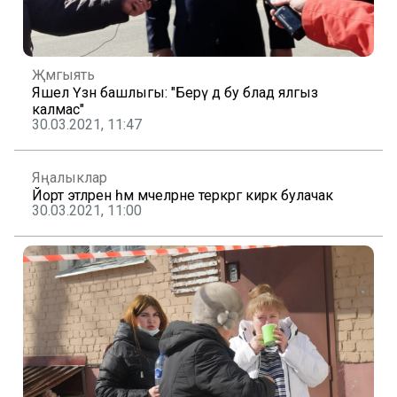
Җәмгыять
Яшел Үзән башлыгы: "Берәү дә бу бәладә ялгыз
калмас"
30.03.2021, 11:47
Яңалыклар
Йорт этләрен һәм мәчеләрне теркәргә кирәк булачак
30.03.2021, 11:00