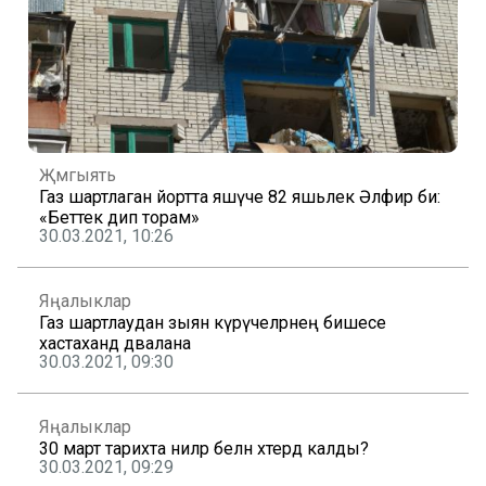
Җәмгыять
Газ шартлаган йортта яшәүче 82 яшьлек Әлфирә әби:
«Беттек дип торам»
30.03.2021, 10:26
Яңалыклар
Газ шартлаудан зыян күрүчеләрнең бишесе
хастаханәдә дәвалана
30.03.2021, 09:30
Яңалыклар
30 март тарихта ниләр белән хәтердә калды?
30.03.2021, 09:29