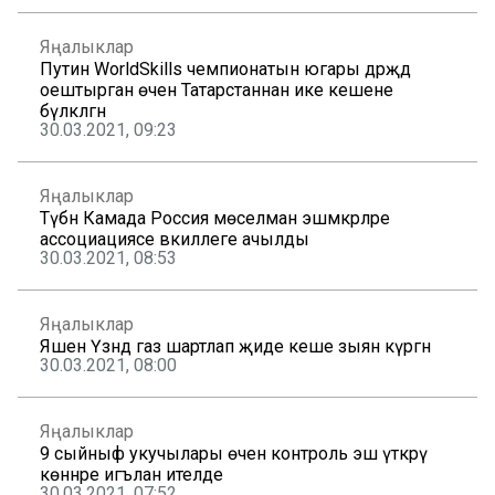
Яңалыклар
Путин WorldSkills чемпионатын югары дәрәҗәдә
оештырган өчен Татарстаннан ике кешене
бүләкләгән
30.03.2021, 09:23
Яңалыклар
Түбән Камада Россия мөселман эшмәкәрләре
ассоциациясе вәкиллеге ачылды
30.03.2021, 08:53
Яңалыклар
Яшен Үзәндә газ шартлап җиде кеше зыян күргән
30.03.2021, 08:00
Яңалыклар
9 сыйныф укучылары өчен контроль эш үткәрү
көннәре игълан ителде
30.03.2021, 07:52