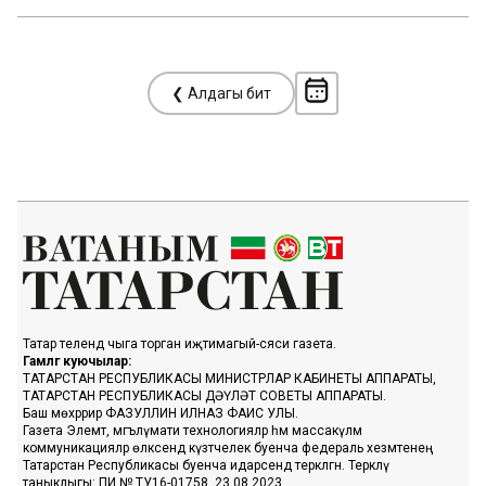
❮ Алдагы бит
Татар телендә чыга торган иҗтимагый-сәяси газета.
Гамәлгә куючылар:
ТАТАРСТАН РЕСПУБЛИКАСЫ МИНИСТРЛАР КАБИНЕТЫ АППАРАТЫ,
ТАТАРСТАН РЕСПУБЛИКАСЫ ДӘҮЛӘТ СОВЕТЫ АППАРАТЫ.
Баш мөхәррир ФАЗУЛЛИН ИЛНАЗ ФАИС УЛЫ.
Газета Элемтә, мәгълүмати технологияләр һәм массакүләм
коммуникацияләр өлкәсендә күзәтчелек буенча федераль хезмәтенең
Татарстан Республикасы буенча идарәсендә теркәлгән. Теркәлү
таныклыгы: ПИ № ТУ16-01758, 23.08.2023.