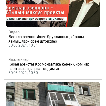
Видео
Бөекләр эзеннән: Фәнис Яруллинның «Яралы
язмышлар» әсәренә штрихлар
30.03.2021, 10:31
Яңалыклар
Казан артисты Космонавтика көнен бәйрәм итәр
өчен акча җыярга тәкъдим итә
30.03.2021, 10:30