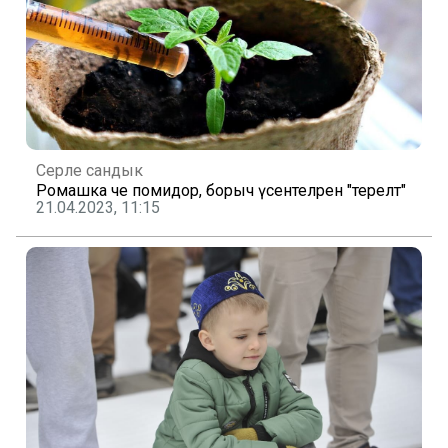
Серле сандык
Ромашка чәе помидор, борыч үсентеләрен "терелтә"
21.04.2023, 11:15