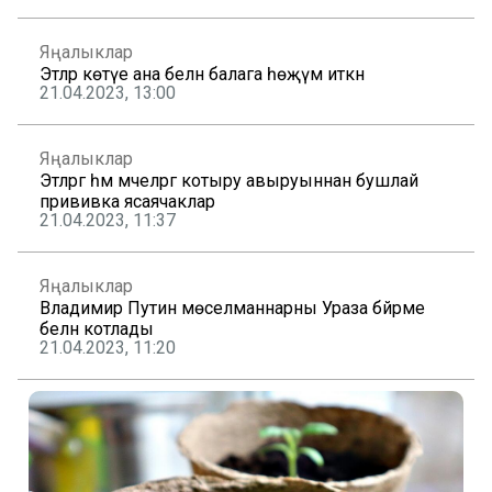
Яңалыклар
Этләр көтүе ана белән балага һөҗүм иткән
21.04.2023, 13:00
Яңалыклар
Этләргә һәм мәчеләргә котыру авыруыннан бушлай
прививка ясаячаклар
21.04.2023, 11:37
Яңалыклар
Владимир Путин мөселманнарны Ураза бәйрәме
белән котлады
21.04.2023, 11:20