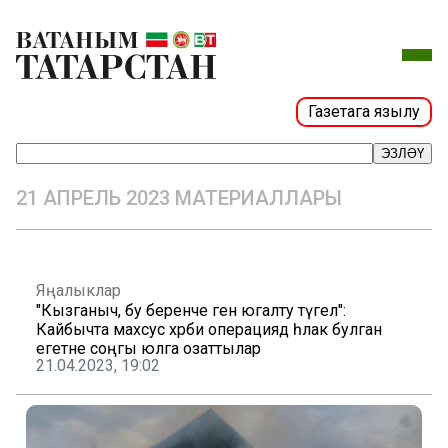
Газетага язылу
ЭЗЛӘҮ
21 АПРЕЛЬ 2023 МАТЕРИАЛЛАРЫ
Яңалыклар
"Кызганыч, бу беренче генә югалту түгел":
Кайбычта махсус хәрби операциядә һәлак булган
егетне соңгы юлга озаттылар
21.04.2023, 19:02