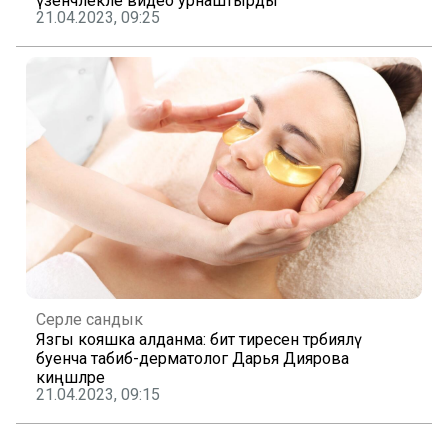
үзенчәлекле видео урнаштырды
21.04.2023, 09:25
Серле сандык
Язгы кояшка алданма: бит тиресен тәрбияләү
буенча табиб-дерматолог Дарья Диярова
киңәшләре
21.04.2023, 09:15