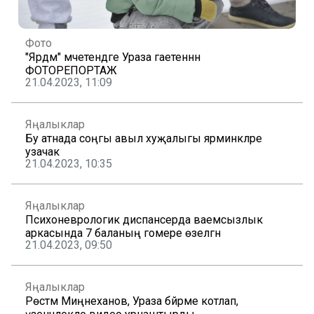
Фото
"Ярдәм" мәчетендәге Ураза гаетеннән
ФОТОРЕПОРТАЖ
21.04.2023, 11:09
Яңалыклар
Бу атнада соңгы авыл хуҗалыгы ярминкәләре
узачак
21.04.2023, 10:35
Яңалыклар
Психоневрологик диспансерда ваемсызлык
аркасында 7 баланың гомере өзелгән
21.04.2023, 09:50
Яңалыклар
Рөстәм Миңнеханов, Ураза бәйрәме котлап,