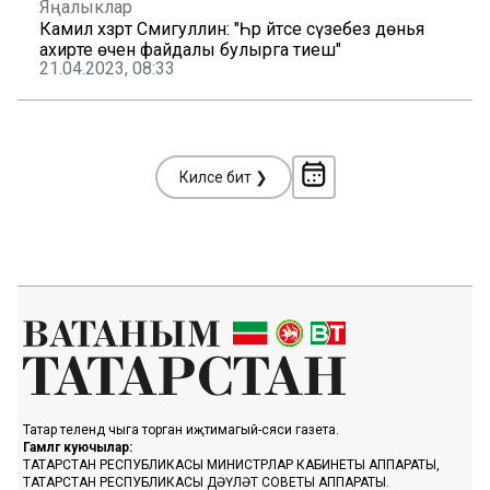
Яңалыклар
Камил хәзрәт Сәмигуллин: "Һәр әйтәсе сүзебез дөнья
ахирәте өчен файдалы булырга тиеш"
21.04.2023, 08:33
Киләсе бит ❯
Татар телендә чыга торган иҗтимагый-сәяси газета.
Гамәлгә куючылар:
ТАТАРСТАН РЕСПУБЛИКАСЫ МИНИСТРЛАР КАБИНЕТЫ АППАРАТЫ,
ТАТАРСТАН РЕСПУБЛИКАСЫ ДӘҮЛӘТ СОВЕТЫ АППАРАТЫ.