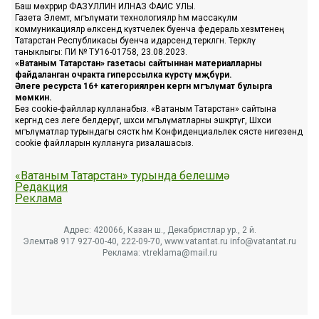
Баш мөхәррир ФАЗУЛЛИН ИЛНАЗ ФАИС УЛЫ.
Газета Элемтә, мәгълүмати технологияләр һәм массакүләм
коммуникацияләр өлкәсендә күзәтчелек буенча федераль хезмәтенең
Татарстан Республикасы буенча идарәсендә теркәлгән. Теркәлү
таныклыгы: ПИ № ТУ16-01758, 23.08.2023.
«Ватаным Татарстан» газетасы сайтыннан материалларны
файдаланган очракта гиперссылка күрсәтү мәҗбүри.
Әлеге ресурста 16+ категорияләренә кергән мәгълүмат булырга
мөмкин.
Без cookie-файллар кулланабыз. «Ватаным Татарстан» сайтына
кергәндә сез әлеге белдерүгә, шәхси мәгълүматларны эшкәртүгә, Шәхси
мәгълүматлар турындагы сәясәткә һәм Конфиденциальлек сәясәте нигезендә
cookie файлларын куллануга ризалашасыз.
«Ватаным Татарстан» турында белешмә
Редакция
Реклама
Адрес: 420066, Казан ш., Декабристлар ур., 2 й.
Элемтә: 8 917 927-00-40, 222-09-70, www.vatantat.ru info@vatantat.ru
Реклама: vtreklama@mail.ru