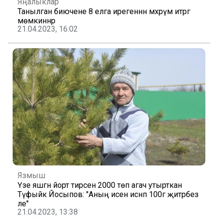
Яңалыклар
Танылган биючене 8 елга ирегеннән мәхрүм итәргә
мөмкиннәр
21.04.2023, 16:02
Язмыш
Үзе яшәгән йорт тирәсенә 2000 төп агач утырткан
Тәүфыйк Йосыпов: "Аның исен иснәп 100гә җитәрбез
әле"
21.04.2023, 13:38