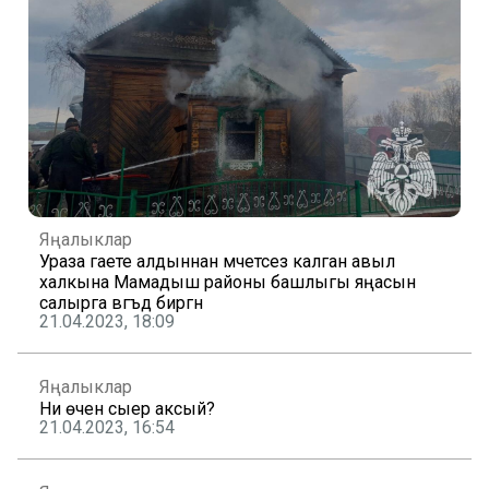
Яңалыклар
Ураза гаете алдыннан мәчетсез калган авыл
халкына Мамадыш районы башлыгы яңасын
салырга вәгъдә биргән
21.04.2023, 18:09
Яңалыклар
Ни өчен сыер аксый?
21.04.2023, 16:54