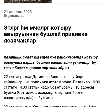
21 апрель 2023
Яңалыклар
Этләргә һәм мәчеләргә котыру
авыруыннан бушлай прививка
ясаячаклар
Казанның Совет һәм Идел буе районнарында котыру
авыруына каршы бушлай вакцинация үткәрәчәкләр. Бу
хакта Казан мэриясе порталы хәбәр итә.
22 нче апрельдә Дәрвишләр бистәсе халкы йорт
хайваннарына прививка ясата алачак. Белгечләр 10:00
сәгатьтән 14:00 сәгатькә кадәр Совет урамы, 18 адресы
буенча (Сәетгалиев исемендәге мәдәният йорты
парковкасында) кабул итәчәк.
23 нче апрельдә Киндери торак массивында мобиль