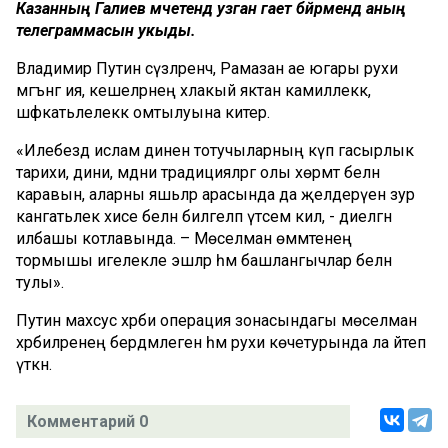
Казанның Галиев мәчетендә узган гает бәйрәмендә аның
телеграммасын укыды.
Владимир Путин сүзләренчә, Рамазан ае югары рухи
мәгънәгә ия, кешеләрнең әхлакый яктан камиллеккә,
шәфкатьлелеккә омтылуына китерә.
«Илебездә ислам динен тотучыларның күп гасырлык
тарихи, дини, мәдәни традицияләргә олы хөрмәт белән
каравын, аларны яшьләр арасында да җәелдерүен зур
канәгатьлек хисе белән билгеләп үтәсем килә, - диелгән
илбашы котлавында. – Мөселман өммәтенең
тормышы игелекле эшләр һәм башлангычлар белән
тулы».
Путин махсус хәрби операция зонасындагы мөселман
хәрбиләренең бердәмлеген һәм рухи көчетурында ла әйтеп
үткән.
Комментарий 0