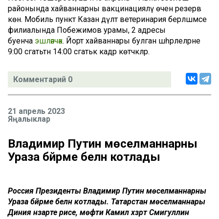
районында хайваннарны вакцинацияләү өчен резерв
көн. Мобиль пункт Казан дәүләт ветеринария берләшмәсе
филиалында Побежимов урамы, 2 адресы
буенча
эшләячәк
. Йорт хайваннары булган шәһәрлеләрне
9:00 сәгатьтән 14:00 сәгатькә кадәр көтәчәкләр.
Комментарий 0
21 апрель 2023
Яңалыклар
Владимир Путин мөселманнарны
Ураза бәйрәме белән котлады
Россия Президенты Владимир Путин мөселманнарны
Ураза бәйрәме белән котлады. Татарстан мөселманнары
Диния нәзарәте рәисе, мөфти Камил хәзрәт Сәмигуллин