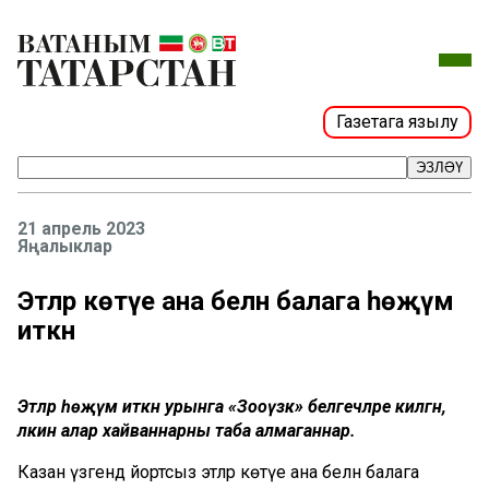
Газетага язылу
ЭЗЛӘҮ
21 апрель 2023
Яңалыклар
Этләр көтүе ана белән балага һөҗүм
иткән
Этләр һөҗүм иткән урынга «Зооүзәк» белгечләре килгән,
ләкин алар хайваннарны таба алмаганнар.
Казан үзәгендә йортсыз этләр көтүе ана белән балага