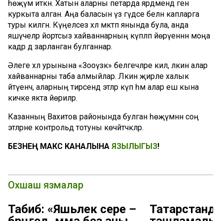
һөҗүм иткән. Хатын аларны петарда ярдәмендә генә
куркыта алган. Аңа баласын үз гәүдәсе белән капларга
туры килгән. Күңелсез хәл мәктәп янында була, анда
яшәүчеләр йортсыз хайваннарның күпләп йөрүеннән моңа
кадәр дә зарланган булганнар.
Әлеге хәл урынына «Зооүзәк» белгечләре килә, ләкин алар
хайваннарны таба алмыйлар. Ләкин җирле халык
әйтүенчә, аларның тирәсендә этләр күп һәм алар еш кына
кичке якта йөриләр.
Казанның Вахитов районында булган һөҗүмнән соң
этләрне контрольдә тотуны көчәйтәчәкләр.
БЕЗНЕҢ МАКС КАНАЛЫНА
ЯЗЫЛЫГЫЗ
!
Охшаш язмалар
Табиб: «Яшьлек сере –
Татарстанд
бәрәңгедә, әмма без аны
ташламалы 