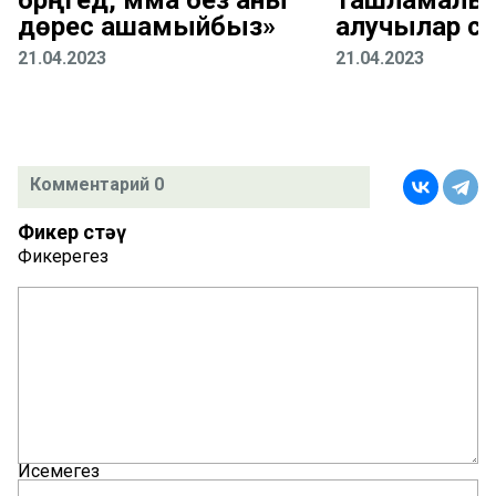
дөрес ашамыйбыз»
алучылар са
21.04.2023
21.04.2023
Комментарий 0
Фикер өстәү
Фикерегез
Исемегез