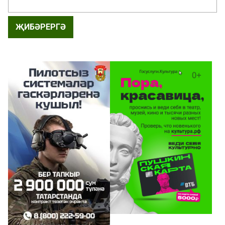
ҖИБӘРЕРГӘ