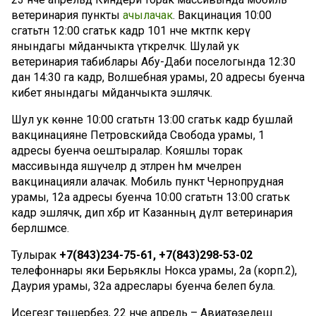
ветеринария пункты
ачылачак
. Вакцинация 10:00
сәгатьтән 12:00 сәгатькә кадәр 101 нче мәктәпкә керү
янындагы мәйданчыкта үткәреләчәк. Шулай ук
ветеринария табиблары Абу-Даби поселогында 12:30
дан 14:30 га кадәр, Волшебная урамы, 20 адресы буенча
кибет янындагы мәйданчыкта эшләячәк.
Шул ук көнне 10:00 сәгатьтән 13:00 сәгатькә кадәр бушлай
вакцинацияне Петровскийда Свобода урамы, 1
адресы буенча оештыралар. Кояшлы торак
массивында яшәүчеләр дә этләрен һәм мәчеләрен
вакцинацияли алачак. Мобиль пункт Чернопрудная
урамы, 12а адресы буенча 10:00 сәгатьтән 13:00 сәгатькә
кадәр эшләячәк, дип хәбәр итә Казанның дәүләт ветеринария
берләшмәсе.
Тулырак
+7(843)234-75-61, +7(843)298-53-02
телефоннары яки Берьяклы Нокса урамы, 2а (корп.2),
Даурия урамы, 32а адреслары буенча белеп була.
Исегезгә төшерәбез, 22 нче апрель – Авиатөзелеш