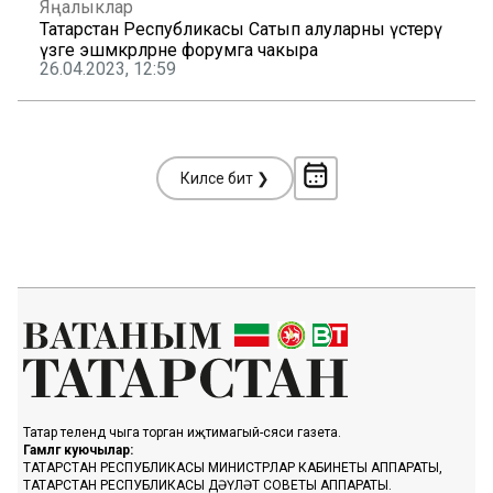
Яңалыклар
Татарстан Республикасы Сатып алуларны үстерү
үзәге эшмәкәрләрне форумга чакыра
26.04.2023, 12:59
Киләсе бит ❯
Татар телендә чыга торган иҗтимагый-сәяси газета.
Гамәлгә куючылар:
ТАТАРСТАН РЕСПУБЛИКАСЫ МИНИСТРЛАР КАБИНЕТЫ АППАРАТЫ,
ТАТАРСТАН РЕСПУБЛИКАСЫ ДӘҮЛӘТ СОВЕТЫ АППАРАТЫ.