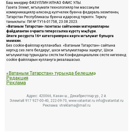
Баш мөхәррир ФАЗУЛЛИН ИЛНАЗ ФАИС УЛЫ.
Газета Элемтә, мәгълүмати технологияләр һәм массакүләм
коммуникацияләр өлкәсендә күзәтчелек буенча федераль хезмәтенең
Татарстан Республикасы буенча идарәсендә теркәлгән. Теркәлү
таныклыгы: ПИ № ТУ16-01758, 23.08.2023.
«Ватаным Татарстан» газетасы сайтыннан материалларны
файдаланган очракта гиперссылка күрсәтү мәҗбүри.
Әлеге ресурста 16+ категорияләренә кергән мәгълүмат булырга
мөмкин.
Без cookie-файллар кулланабыз. «Ватаным Татарстан» сайтына
кергәндә сез әлеге белдерүгә, шәхси мәгълүматларны эшкәртүгә, Шәхси
мәгълүматлар турындагы сәясәткә һәм Конфиденциальлек сәясәте нигезендә
cookie файлларын куллануга ризалашасыз.
«Ватаным Татарстан» турында белешмә
Редакция
Реклама
Адрес: 420066, Казан ш., Декабристлар ур., 2 й.
Элемтә: 8 917 927-00-40, 222-09-70, www.vatantat.ru info@vatantat.ru
Реклама: vtreklama@mail.ru