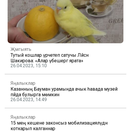
Җәмгыять
Тутый кошлар үрчетеп сатучы Ләйсән
Шакирова: «Алар үбешергә ярата»
26.04.2023, 15:10
Яңалыклар
Казанның Бауман урамында ачык һавада музей
пәйда булырга мөмкин
26.04.2023, 14:49
Яңалыклар
15 мең кешене законсыз мобилизацияләүдән
коткарып калганнар