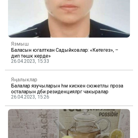
Язмыш
Баласын югалткан Садыйковлар: «Көтегез», –
дип төшкә керде»
26.04.2023, 15:33
Яңалыклар
Балалар язучыларын һәм кискен сюжетлы проза
осталарын әдәби резиденцияләргә чакыралар
26.04.2023, 15:26