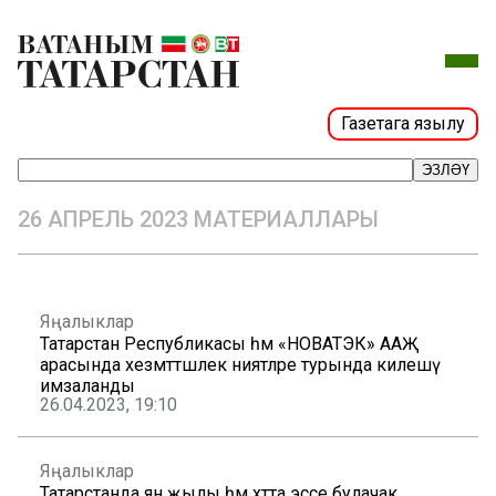
Газетага язылу
ЭЗЛӘҮ
26 АПРЕЛЬ 2023 МАТЕРИАЛЛАРЫ
Яңалыклар
Татарстан Республикасы һәм «НОВАТЭК» ААҖ
арасында хезмәттәшлек ниятләре турында килешү
имзаланды
26.04.2023, 19:10
Яңалыклар
Татарстанда янә җылы һәм хәтта эссе булачак