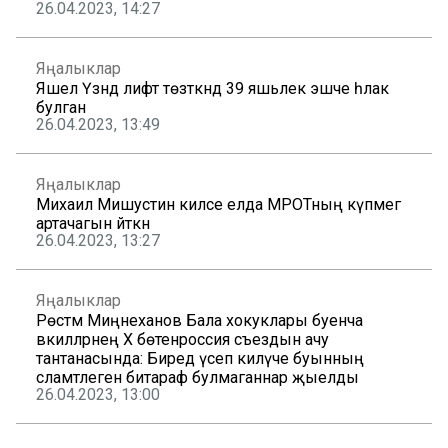
26.04.2023, 14:27
Яңалыклар
Яшел Үзәндә лифт төзәткәндә 39 яшьлек эшче һәлак
булган
26.04.2023, 13:49
Яңалыклар
Михаил Мишустин киләсе елда МРОТның күпмегә
артачагын әйткән
26.04.2023, 13:27
Яңалыклар
Рөстәм Миңнеханов Бала хокуклары буенча
вәкилләрнең Х бөтенроссия съездын ачу
тантанасында: Биредә үсеп килүче буынның
сәламәтлегенә битараф булмаганнар җыелды
26.04.2023, 13:00