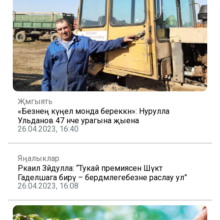
Җәмгыять
«Безнең күңел монда береккән»: Нурулла
Ульданов 47 нче урагына җыена
26.04.2023, 16:40
Яңалыклар
Ркаил Зәйдулла: “Тукай премиясен Шәүкәт
Гаделшага бирү – бердәмлегебезне раслау ул”
26.04.2023, 16:08