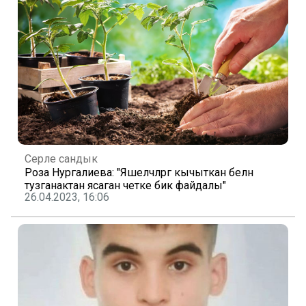
Серле сандык
Роза Нургалиева: "Яшелчәләргә кычыткан белән
тузганактан ясаган әчетке бик файдалы"
26.04.2023, 16:06