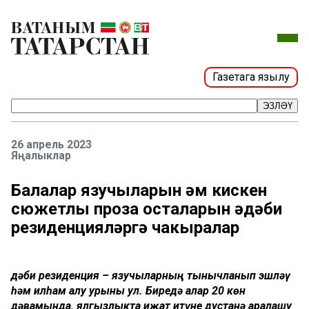
Газетага язылу
ЭЗЛӘҮ
26 апрель 2023
Яңалыклар
Балалар язучыларын һәм кискен
сюжетлы проза осталарын әдәби
резиденцияләргә чакыралар
Әдәби резиденция – язучыларның тынычланып эшләү
һәм илһам алу урыны ул. Биредә алар 20 көн
дәвамында, ялгызлыкта иҗат итүне дустанә аралашу