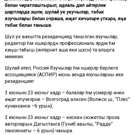
белән чиратлаштырып, идеаль дип әйтерлек
шартларда эшли, шулай ук укучылар, төбәк
язучылары белән очраша, иҗат кичәләре үткәрә, яңа
төбәк белән таныша.
Шул ук вакытта резиденциядә танылган язучылар,
редактор һәм нәшерләрдән профессиональ ярдәм һәм
киңәш-табыш (интернет аша яки шәхсән) та алырга
мөмкин.
Шулай итеп, Россия Язучылар һәм нәшерләр берлеге
ассоциациясе (АСПИР) июнь аенда язучыларны ике
резиденциягә:
3 июньнән 23 июньгә кадәр – балалар һәм үсмерләр өчен
иҗат итүчеләрне – Волгоград өлкәсенә (Волжск ш., “Плёс”
кунакханәсе –6 урын);
3 июньнән 23 июньгә кадәр – кискен сюжетлы проза
авторларын Дагыстанга (Гуниб авылы, “Радде”
пансионаты – 6 урын) чакыра.