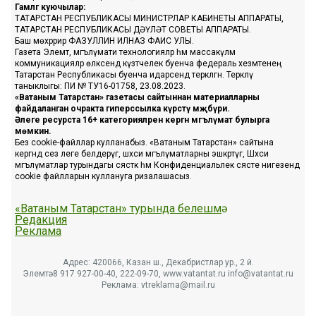
Гамәлгә куючылар:
ТАТАРСТАН РЕСПУБЛИКАСЫ МИНИСТРЛАР КАБИНЕТЫ АППАРАТЫ,
ТАТАРСТАН РЕСПУБЛИКАСЫ ДӘҮЛӘТ СОВЕТЫ АППАРАТЫ.
Баш мөхәррир ФАЗУЛЛИН ИЛНАЗ ФАИС УЛЫ.
Газета Элемтә, мәгълүмати технологияләр һәм массакүләм
коммуникацияләр өлкәсендә күзәтчелек буенча федераль хезмәтенең
Татарстан Республикасы буенча идарәсендә теркәлгән. Теркәлү
таныклыгы: ПИ № ТУ16-01758, 23.08.2023.
«Ватаным Татарстан» газетасы сайтыннан материалларны
файдаланган очракта гиперссылка күрсәтү мәҗбүри.
Әлеге ресурста 16+ категорияләренә кергән мәгълүмат булырга
мөмкин.
Без cookie-файллар кулланабыз. «Ватаным Татарстан» сайтына
кергәндә сез әлеге белдерүгә, шәхси мәгълүматларны эшкәртүгә, Шәхси
мәгълүматлар турындагы сәясәткә һәм Конфиденциальлек сәясәте нигезендә
cookie файлларын куллануга ризалашасыз.
«Ватаным Татарстан» турында белешмә
Редакция
Реклама
Адрес: 420066, Казан ш., Декабристлар ур., 2 й.
Элемтә: 8 917 927-00-40, 222-09-70, www.vatantat.ru info@vatantat.ru
Реклама: vtreklama@mail.ru