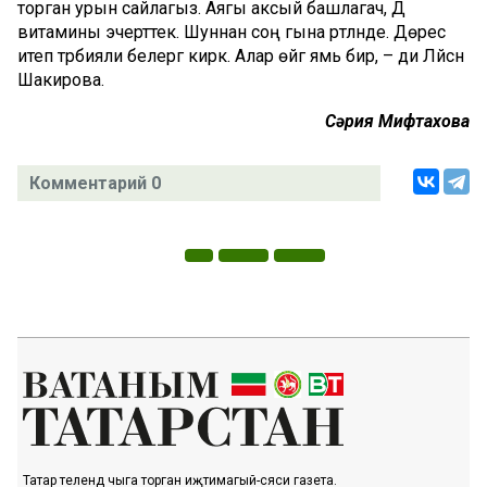
торган урын сайлагыз. Аягы аксый башлагач, Д
витамины эчерттек. Шуннан соң гына рәтләнде. Дөрес
итеп тәрбияли белергә кирәк. Алар өйгә ямь бирә, – ди Ләйсән
Шакирова.
Сәрия Мифтахова
Комментарий 0
Татар телендә чыга торган иҗтимагый-сәяси газета.