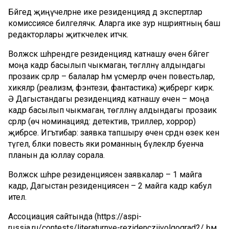
Бәйгедә җиңүчеләрне ике резиденциядә дә экспертлар
комиссиясе билгеләячәк. Аларга ике зур нәшриятның баш
редакторлары җитәкчелек итәчәк.
Волжск шәһәрендәге резиденциядә катнашу өчен бәйгегә
моңа кадәр басылып чыкмаган, төгәлләнү алдындагы
прозаик әсәрләр – балалар һәм үсмерләр өчен повестьлар,
хикәяләр (реализм, фэнтези, фантастика) җибәрергә кирәк.
Ә Дагыстандагы резиденциядә катнашу өчен – моңа
кадәр басылып чыкмаган, төгәлләнү алдындагы прозаик
әсәрләр (өч номинациядә: детектив, триллер, хоррор)
җибәрәсе. Игътибар: заявка тапшыру өчен әсәрдән өзек кенә
түгел, бәлки повесть яки романның бүлекләр буенча
планын да юллау сорала.
Волжск шәһәре резиденциясенә заявкалар – 1 майга
кадәр, Дагыстан резиденциясенә – 2 майга кадәр кабул
ителә.
Ассоциация сайтында (https://aspi-
russia.ru/contests/literaturnye-rezidencziivolgograd2/ һәм