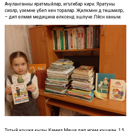
Ачуланганны яратмыйлар, игътибар кирәк. Яратуны
сизәләр, үземне үбеп кенә торалар. Җилкәмнән дә төшмиләр,
– дип елмая медицина өлкәсендә эшләүче Ләйсән ханым.
Тутый кошка кызы Камилә Маша дип исем кушкан. 1,5