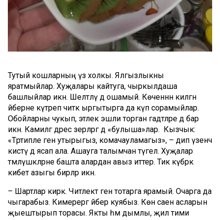
Тутый кошларның үз холкы. Ялгызлыкны
яратмыйлар. Хуҗалары кайтуга, чыркылдаша
башлыйлар икән. Шелтәләү дә ошамый. Көченнән килгән
әйберне күтәреп читкә ыргытырга да күп сорамыйлар.
Обойларны чукып, этлек эшли торган гадәтләре дә бар
икән. Камиләгә дәрес әзерләргә дә «булыша»лар. Кызчык:
«Тәртипле генә утырыгыз, комачауламагыз», – дип үзенчә
кисәтү дә ясап ала. Ашауга талымчан түгел. Хуҗалар
тәмлүшкәләрне башта алардан авыз иттерә. Тик күбрәк
кибет азыгы бирәләр икән.
– Шартлар кирәк. Читлектә генә тотарга ярамый. Очарга да
чыгарабыз. Кимерергә әйбер куябыз. Көн саен асларын
җыештырып торасы. Якты һәм дымлы, җил тими