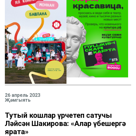
26 апрель 2023
Җәмгыять
Тутый кошлар үрчетеп сатучы
Ләйсән Шакирова: «Алар үбешергә
ярата»