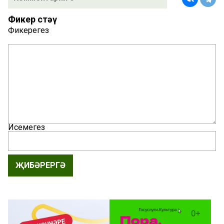
Фикер өстәү
Фикерегез
Исемегез
ҖИБӘРЕРГӘ