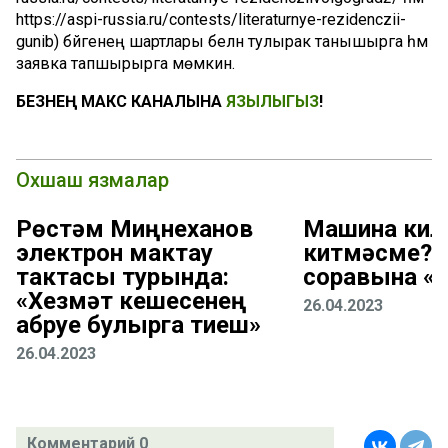
https://aspi-russia.ru/contests/literaturnye-rezidenczii-
gunib) бәйгенең шартлары белән тулырак танышырга һәм
заявка тапшырырга мөмкин.
БЕЗНЕҢ МАКС КАНАЛЫНА
ЯЗЫЛЫГЫЗ
!
Охшаш язмалар
Рөстәм Миңнеханов
Машина кил
электрон мактау
китмәсме? 
тактасы турында:
соравына «
«Хезмәт кешесенең
26.04.2023
абруе булырга тиеш»
26.04.2023
Комментарий 0