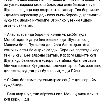
ел узгач, парсыз килеш йомырка сала башлаган ул.
Шуннан соң аңа пар эзләргә тотынганнар. Тик берничәне
«димләп» карасалар да, «көяз кыз» берсен дә яратмаган:
чукыган, янына китермәгән. Вәт хәйләкәр, үзеннән яшьрәк
егетне сайлаган.
– Алар арасында беренче көннән үк мәхәббәт туды.
Мөнәсәбәтләрен күзәтүе бик кызык иде. Шуннан соң
Максим белән Пугачева дип йөртә башладык. Ана
кошчык алты йомырка салды. Беренче партиядән икәү
генә чыкты. Без аларны саттык. Карарга мәшәкате күп.
Шуңа күрә балаларын үстереп сатабыз. Ярты ел саен
бәби чыгаралар. Хуҗалары, кошчыкларны бик яраттык,
дип язгач, күңелгә рәхәт булып китә, – ди Ләйсән.
– Сөйләшә беләләрме, сүгенмиләрме соң? – дип сорыйм
хуҗабикәдән.
– Белмиләр шул, тик өйрәтәсем килә. Моның өчен вакыт
күп кирәк, – ди.