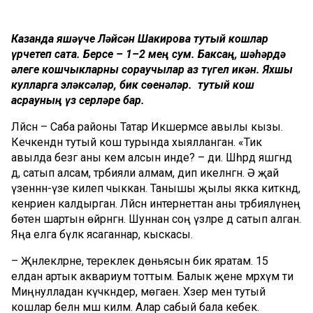
Казанда яшәүче Ләйсән Шакирова тутый кошлар
үрчетеп сата. Берсе – 1–2 мең сум. Баксаң, шәһәрдә
әлеге кошчыкларны сораучылар аз түгел икән. Яхшы
кулларга эләксәләр, бик сөенәләр. Ә тутый кош
асрауның үз серләре бар.
Ләйсән – Саба районы Татар Икшермәсе авылы кызы.
Кечкенәдән тутый кош турында хыялланган. «Тик
авылда безгә аны кем алсын инде? – ди. Шәһәрдә яшәгәндә
дә, сатып алсам, тәрбияли алмам, дип икеләнгән. Ә җай
үзеннән-үзе килеп чыккан. Танышы җылы якка киткәндә,
кенәриен калдырган. Ләйсән интернеттан аны тәрбияләүнең
бөтен шартын өйрәнгән. Шуннан соң үзләре дә сатып алган.
Яңа елга бүләк ясаганнар, кыскасы.
– Җәнлекләрне, тереклек дөньясын бик яратам. 15
елдан артык аквариум тоттым. Балык җене мәрхүм әти
Миңнулладан күчкәндер, мөгаен. Хәзер менә тутый
кошлар белән мәш киләм. Алар сабый бала кебек.