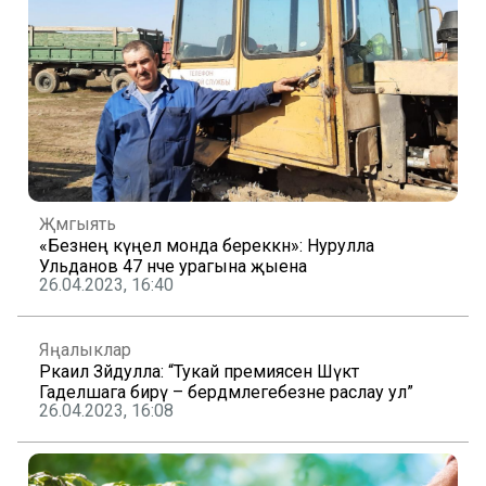
Җәмгыять
«Безнең күңел монда береккән»: Нурулла
Ульданов 47 нче урагына җыена
26.04.2023, 16:40
Яңалыклар
Ркаил Зәйдулла: “Тукай премиясен Шәүкәт
Гаделшага бирү – бердәмлегебезне раслау ул”
26.04.2023, 16:08