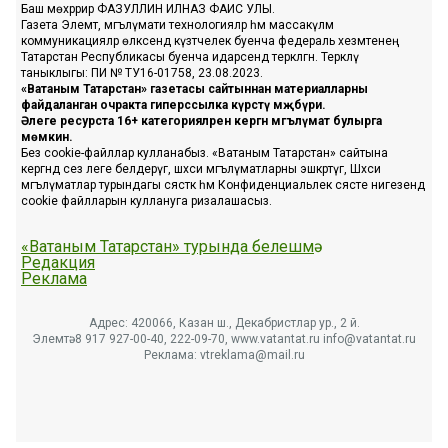
Баш мөхәррир ФАЗУЛЛИН ИЛНАЗ ФАИС УЛЫ.
Газета Элемтә, мәгълүмати технологияләр һәм массакүләм
коммуникацияләр өлкәсендә күзәтчелек буенча федераль хезмәтенең
Татарстан Республикасы буенча идарәсендә теркәлгән. Теркәлү
таныклыгы: ПИ № ТУ16-01758, 23.08.2023.
«Ватаным Татарстан» газетасы сайтыннан материалларны
файдаланган очракта гиперссылка күрсәтү мәҗбүри.
Әлеге ресурста 16+ категорияләренә кергән мәгълүмат булырга
мөмкин.
Без cookie-файллар кулланабыз. «Ватаным Татарстан» сайтына
кергәндә сез әлеге белдерүгә, шәхси мәгълүматларны эшкәртүгә, Шәхси
мәгълүматлар турындагы сәясәткә һәм Конфиденциальлек сәясәте нигезендә
cookie файлларын куллануга ризалашасыз.
«Ватаным Татарстан» турында белешмә
Редакция
Реклама
Адрес: 420066, Казан ш., Декабристлар ур., 2 й.
Элемтә: 8 917 927-00-40, 222-09-70, www.vatantat.ru info@vatantat.ru
Реклама: vtreklama@mail.ru