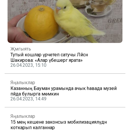
Җәмгыять
Тутый кошлар үрчетеп сатучы Ләйсән
Шакирова: «Алар үбешергә ярата»
26.04.2023, 15:10
Яңалыклар
Казанның Бауман урамында ачык һавада музей
пәйда булырга мөмкин
26.04.2023, 14:49
Яңалыклар
15 мең кешене законсыз мобилизацияләүдән
коткарып калганнар