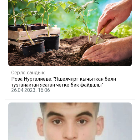
Серле сандык
Роза Нургалиева: "Яшелчәләргә кычыткан белән
тузганактан ясаган әчетке бик файдалы"
26.04.2023, 16:06