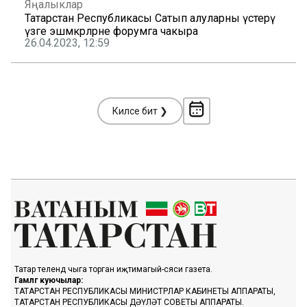
Яңалыклар
Татарстан Республикасы Сатып алуларны үстерү
үзәге эшмәкәрләрне форумга чакыра
26.04.2023, 12:59
Киләсе бит ❯
Татар телендә чыга торган иҗтимагый-сәяси газета.
Гамәлгә куючылар:
ТАТАРСТАН РЕСПУБЛИКАСЫ МИНИСТРЛАР КАБИНЕТЫ АППАРАТЫ,
ТАТАРСТАН РЕСПУБЛИКАСЫ ДӘҮЛӘТ СОВЕТЫ АППАРАТЫ.