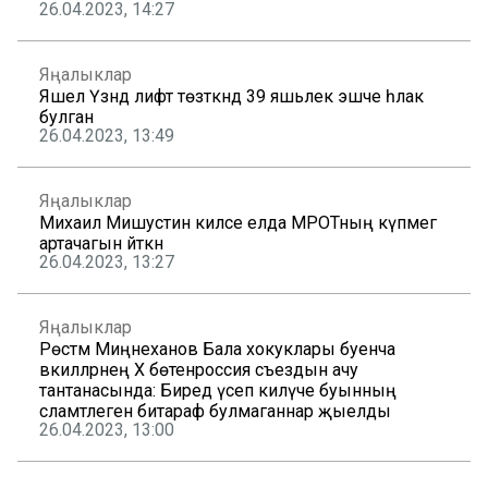
26.04.2023, 14:27
Яңалыклар
Яшел Үзәндә лифт төзәткәндә 39 яшьлек эшче һәлак
булган
26.04.2023, 13:49
Яңалыклар
Михаил Мишустин киләсе елда МРОТның күпмегә
артачагын әйткән
26.04.2023, 13:27
Яңалыклар
Рөстәм Миңнеханов Бала хокуклары буенча
вәкилләрнең Х бөтенроссия съездын ачу
тантанасында: Биредә үсеп килүче буынның
сәламәтлегенә битараф булмаганнар җыелды
26.04.2023, 13:00