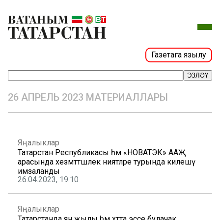
Газетага язылу
ЭЗЛӘҮ
26 АПРЕЛЬ 2023 МАТЕРИАЛЛАРЫ
Яңалыклар
Татарстан Республикасы һәм «НОВАТЭК» ААҖ
арасында хезмәттәшлек ниятләре турында килешү
имзаланды
26.04.2023, 19:10
Яңалыклар
Татарстанда янә җылы һәм хәтта эссе булачак