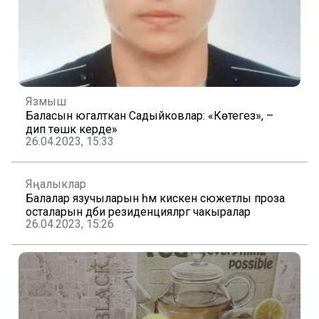
Язмыш
Баласын югалткан Садыйковлар: «Көтегез», –
дип төшкә керде»
26.04.2023, 15:33
Яңалыклар
Балалар язучыларын һәм кискен сюжетлы проза
осталарын әдәби резиденцияләргә чакыралар
26.04.2023, 15:26