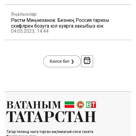
Яңалыклар
Рөстәм Миңнеханов: Безнең Россия тарихы
сәхифәләрен бозуга юл куярга хакыбыз юк
04.05.2023, 14:44
Киләсе бит ❯
Татар телендә чыга торган иҗтимагый-сәяси газета.