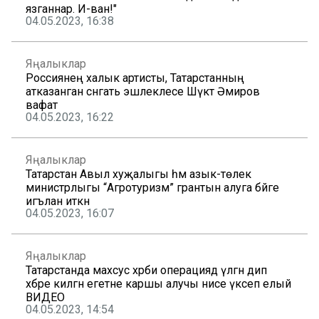
язганнар. И-ван!"
04.05.2023, 16:38
Яңалыклар
Россиянең халык артисты, Татарстанның
атказанган сәнгать эшлеклесе Шәүкәт Әмиров
вафат
04.05.2023, 16:22
Яңалыклар
Татарстан Авыл хуҗалыгы һәм азык-төлек
министрлыгы “Агротуризм” грантын алуга бәйге
игълан иткән
04.05.2023, 16:07
Яңалыклар
Татарстанда махсус хәрби операциядә үлгән дип
хәбәре килгән егетне каршы алучы әнисе үксеп елый
ВИДЕО
04.05.2023, 14:54