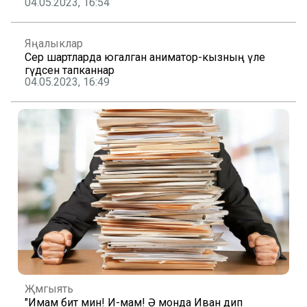
04.05.2023, 16:54
Яңалыклар
Сәер шартларда югалган аниматор-кызның үле
гәүдәсен тапканнар
04.05.2023, 16:49
Җәмгыять
"Имам бит мин! И-мам! Ә монда Иван дип