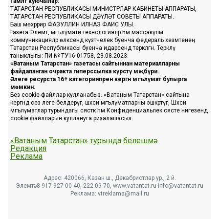
Гамәлгә куючылар:
ТАТАРСТАН РЕСПУБЛИКАСЫ МИНИСТРЛАР КАБИНЕТЫ АППАРАТЫ,
ТАТАРСТАН РЕСПУБЛИКАСЫ ДӘҮЛӘТ СОВЕТЫ АППАРАТЫ.
Баш мөхәррир ФАЗУЛЛИН ИЛНАЗ ФАИС УЛЫ.
Газета Элемтә, мәгълүмати технологияләр һәм массакүләм
коммуникацияләр өлкәсендә күзәтчелек буенча федераль хезмәтенең
Татарстан Республикасы буенча идарәсендә теркәлгән. Теркәлү
таныклыгы: ПИ № ТУ16-01758, 23.08.2023.
«Ватаным Татарстан» газетасы сайтыннан материалларны
файдаланган очракта гиперссылка күрсәтү мәҗбүри.
Әлеге ресурста 16+ категорияләренә кергән мәгълүмат булырга
мөмкин.
Без cookie-файллар кулланабыз. «Ватаным Татарстан» сайтына
кергәндә сез әлеге белдерүгә, шәхси мәгълүматларны эшкәртүгә, Шәхси
мәгълүматлар турындагы сәясәткә һәм Конфиденциальлек сәясәте нигезендә
cookie файлларын куллануга ризалашасыз.
«Ватаным Татарстан» турында белешмә
Редакция
Реклама
Адрес: 420066, Казан ш., Декабристлар ур., 2 й.
Элемтә: 8 917 927-00-40, 222-09-70, www.vatantat.ru info@vatantat.ru
Реклама: vtreklama@mail.ru