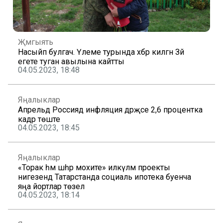
Җәмгыять
Насыйп булгач. Үлеме турында хәбәр килгән Зәй
егете туган авылына кайтты
04.05.2023, 18:48
Яңалыклар
Апрельдә Россиядә инфляция дәрәҗәсе 2,6 процентка
кадәр төште
04.05.2023, 18:45
Яңалыклар
«Торак һәм шәһәр мохите» илкүләм проекты
нигезендә Татарстанда социаль ипотека буенча
яңа йортлар төзелә
04.05.2023, 18:14