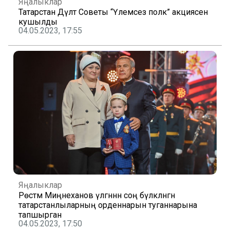
Яңалыклар
Татарстан Дәүләт Советы “Үлемсез полк” акциясенә
кушылды
04.05.2023, 17:55
Яңалыклар
Рөстәм Миңнеханов үлгәннән соң бүләкләнгән
татарстанлыларның орденнарын туганнарына
тапшырган
04.05.2023, 17:50