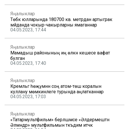
Яңалыклар
Төбәк юлларында 180700 кв. метрдан артыграк
мәйданда чокыр-чакырларны ямаганнар
04.05.2023, 17:44
Яңалыклар
Мамадыш районының иң өлкән кешесе вафат
булган
04.05.2023, 17:40
Яңалыклар
Кремльгә һөҗүмнән соң атом-төш коралын
куллану мөмкинлеге турында аңлатканнар
04.05.2023, 17:03
Яңалыклар
«Татармультфильм» берләшмәсе «Әлдермештән
Әлмәндәр» мультфильмын тәкъдим итәчәк