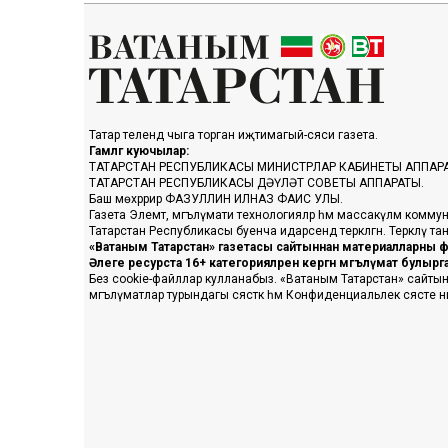
Татар телендә чыга торган иҗтимагый-сәяси газета.
Гамәлгә куючылар:
ТАТАРСТАН РЕСПУБЛИКАСЫ МИНИСТРЛАР КАБИНЕТЫ АППАР
ТАТАРСТАН РЕСПУБЛИКАСЫ ДӘҮЛӘТ СОВЕТЫ АППАРАТЫ.
Баш мөхәррир ФАЗУЛЛИН ИЛНАЗ ФАИС УЛЫ.
Газета Элемтә, мәгълүмати технологияләр һәм массакүләм коммун
Татарстан Республикасы буенча идарәсендә теркәлгән. Теркәлү 
«Ватаным Татарстан» газетасы сайтыннан материалларны фа
Әлеге ресурста 16+ категорияләренә кергән мәгълүмат булыр
Без cookie-файллар кулланабыз. «Ватаным Татарстан» сайтына ке
мәгълүматлар турындагы сәясәткә һәм Конфиденциальлек сәясәте