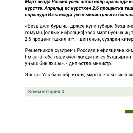
Март аенда Россия үсеш алган илләр арасында ин
күрсәтте. Апрельдә исә күрсәткеч 2,6 процентка 
очрашуда Икътисади үсеш министрлыгы башл
«Бездә дәүләт бурычы дәрәҗәсе күпкә түбәнрәк, бездә 
гомумән, [еллык инфляция] хәзер март буенча иң түб
2,6 процент тәшкил итә», - дип аның сүзләрен ките
Решетников сүзләренчә, Россиядә инфляцияне ким
һәм алга таба төшү өчен җитди нигез булдырган
уңыш бик яхшы», - дип өстәде министр.
Элегрәк Үзәк банк хәбәр иткәнчә, мартта еллык ин
Комментарий 0