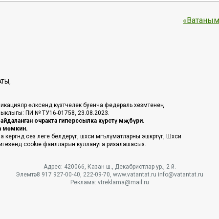
«Ватаным
АТЫ,
икацияләр өлкәсендә күзәтчелек буенча федераль хезмәтенең
таныклыгы: ПИ № ТУ16-01758, 23.08.2023.
йдаланган очракта гиперссылка күрсәтү мәҗбүри.
га мөмкин.
ргәндә сез әлеге белдерүгә, шәхси мәгълүматларны эшкәртүгә, Шәхси
 нигезендә cookie файлларын куллануга ризалашасыз.
Адрес: 420066, Казан ш., Декабристлар ур., 2 й.
Элемтә: 8 917 927-00-40, 222-09-70, www.vatantat.ru info@vatantat.ru
Реклама: vtreklama@mail.ru