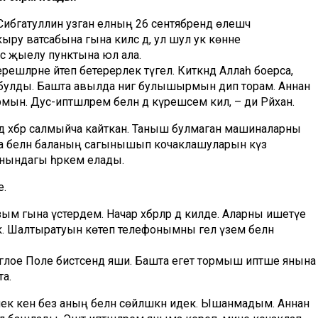
ибгатуллин узган елның 26 сентябрендә өлешчә
ыру ватсабына гына килсә дә, ул шул ук көнне
ус җыелу пунктына юл ала.
ешләрне әйтеп бетерерлек түгел. Киткәндә Аллаһ боерса,
п булды. Башта авылда әнигә булышырмын дип торам. Аннан
. Дус-иптәшләрем белән дә күрешәсем килә, – ди Рәйхан.
дә хәбәр салмыйча кайткан. Таныш булмаган машиналарны
. Ана белән баланың сагынышып кочаклашуларын күз
янындагы һәркем елады.
е.
 гына үстердем. Начар хәбәрләр дә килде. Аларны ишетүе
к. Шалтыратуын көтеп телефонымны гел үзем белән
углое Поле бистәсендә яши. Башта егет тормыш иптәше янына
та.
элек кенә без аның белән сөйләшкән идек. Ышанмадым. Аннан