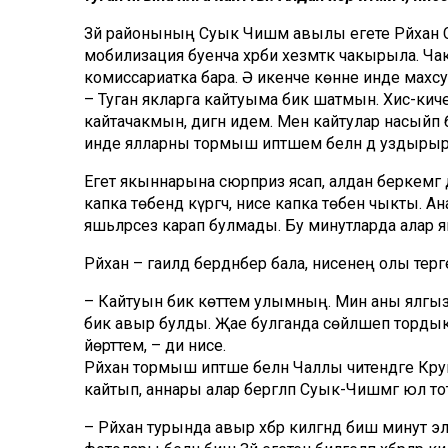
Зәй районының Суык Чишмә авылы егете Рәйхан С
мобилизация буенча хәрби хезмәткә чакырыла. Чак
комиссариатка бара. Ә икенче көнне инде махс
– Туган якларга кайтуыма бик шатмын. Хис-кичер
кайтачакмын, дигән идем. Менә кайтулар насый
инде ялларны тормыш иптәшем белән дә уздырырмын
Егет якыннарына сюрприз ясап, алдан беркемгә 
капка төбендә күргәч, әнисе капка төбенә чыкты
яшьләрсез карап булмады. Бу минутларда алар 
Рәйхан – гаиләдә бердәнбер бала, әнисенең олы терәг
– Кайтуын бик көттем улымның. Мин аны ялгызым
бик авыр булды. Җае булганда сөйләшеп торды
йөрттем, – ди әнисе.
Рәйхан тормыш иптәше белән Чаллы читендәге Кр
кайтып, аннары алар бергәләп Суык-Чишмәгә юл то
– Рәйхан турында авыр хәбәр килгәндә биш минут 