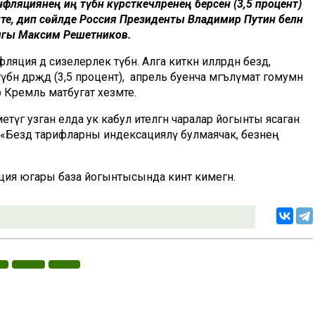
фляциянең иң түбән күрсәткечләренең берсен (3,5 процент)
төште, дип сөйләде Россия Президенты Владимир Путин белән
ыгы Максим Решетников.
инфляция дә сизелерлек түбән. Алга киткән илләрдән бездә,
ән дәрәҗәдә (3,5 процент), ә апрель буенча мәгълүмат гомумән
рә Кремль матбугат хезмәте.
етүгә узган елда ук кабул ителгән чаралар йогынты ясаган
. «Бездә тарифларны индексацияләү булмаячак, безнең
фляция югары база йогынтысында кинәт кимегән.