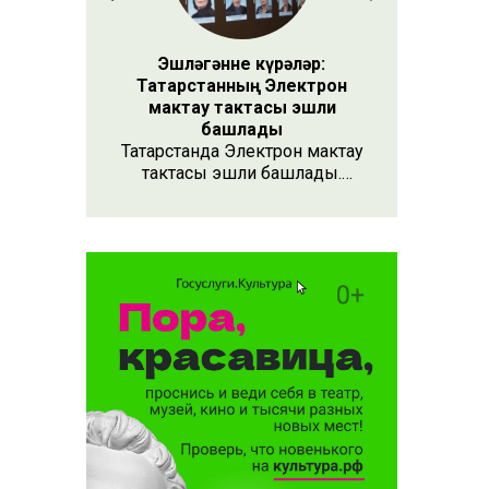
Эшләгәнне күрәләр:
Татарстанның Электрон
мактау тактасы эшли
башлады
Татарстанда Электрон мактау
тактасы эшли башлады.
Хезмәтенә күрә хөрмәт
күрсәтүнең заманча алымы
бу. Анда 15 меңнән артык
кеше турында мәгълүмат
тупланган. Исемлекне ел
саен яңартып торачаклар.
Лаеклыларга исә махсус
таныклык та бирәчәкләр.