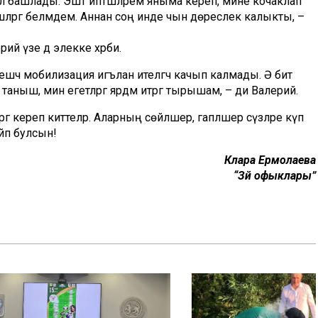
 килә башлады. Эштә иптәшләрем яныма кереп, мине кочаклап
ләргә белмәдем. Аннан соң инде чын дөреслек калыкты, –
ий үзе дә элекке хәрби.
өлешчә мобилизация игълан ителгәч качып калмады. Ә бит
таныш, мин егетләргә ярдәм итәргә тырышам, – ди Валерий.
ргә кереп киттеләр. Аларның сөйләшер, гапләшер сүзләре күп
ыйп булсын!
Клара Ермолаева
“Зәй офыклары”