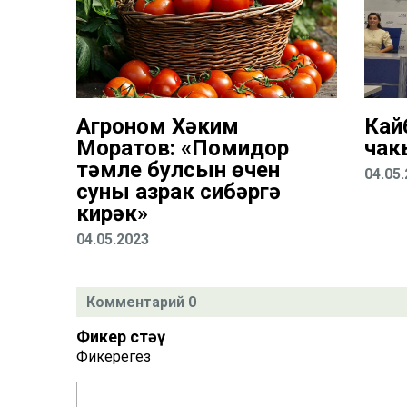
Агроном Хәким
Кай
Моратов: «Помидор
чак
тәмле булсын өчен
04.05
суны азрак сибәргә
кирәк»
04.05.2023
Комментарий 0
Фикер өстәү
Фикерегез