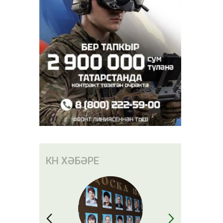
КӨН ХӘБӘРЕ