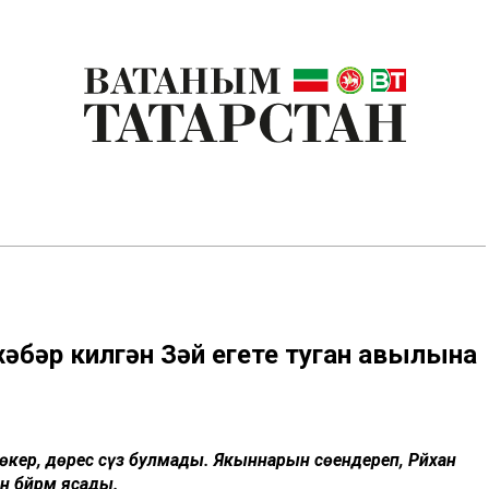
хәбәр килгән Зәй егете туган авылына
 Шөкер, дөрес сүз булмады. Якыннарын сөендереп, Рәйхан
нә бәйрәм ясады.