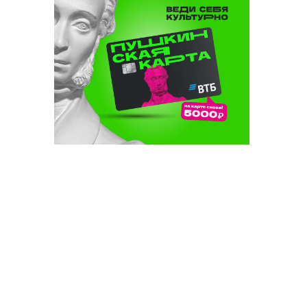
 көн дә
а
н
 асылы