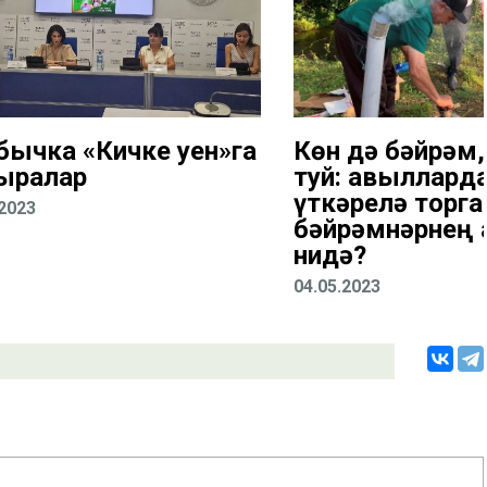
бычка «Кичке уен»га
Көн дә бәйрәм,
ыралар
туй: авыллард
үткәрелә торга
.2023
бәйрәмнәрнең
нидә?
04.05.2023