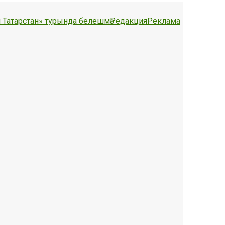
 Татарстан» турында белешмә
Редакция
Реклама