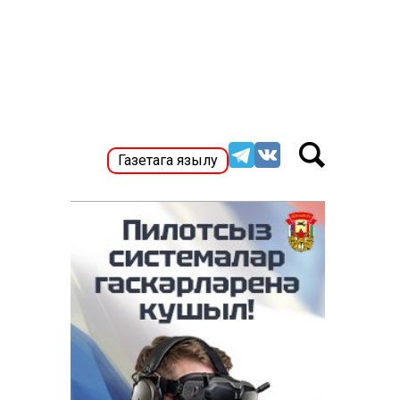
Газетага язылу