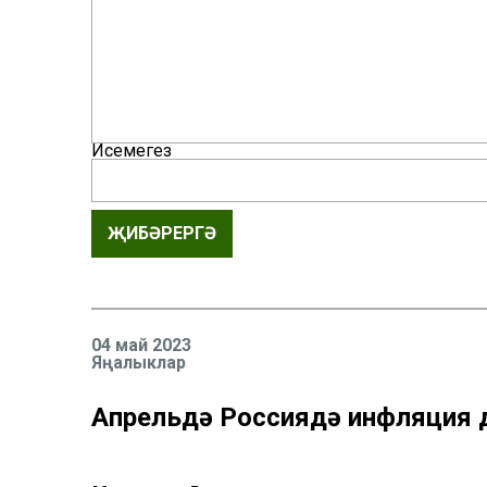
Исемегез
ҖИБӘРЕРГӘ
04 май 2023
Яңалыклар
Апрельдә Россиядә инфляция д