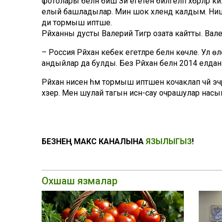
фотолары белән биш Зәй егетен билгеләп хәбәрләр
елый башладылар. Мин шок хәлендә калдым. Ниш
ди тормыш иптәше.
Рәйханны дусты Валерий Тигр озата кайтты. Валер
– Россия Рәйхан кебек егетләре белән көчле. Ул 
андыйлар да булды. Без Рәйхан белән 2014 елдан 
Рәйхан әнисен һәм тормыш иптәшен кочаклап чәй эчә
хәзер. Менә шулай тагын исән-сау очрашулар нас
БЕЗНЕҢ МАКС КАНАЛЫНА
ЯЗЫЛЫГЫЗ
!
Охшаш язмалар