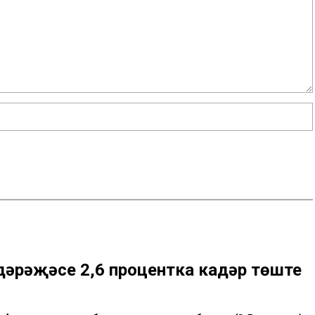
әрәҗәсе 2,6 процентка кадәр төште