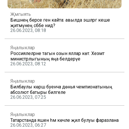
Җәмгыять
Бишнең берсе генә кайта: авылда эшләргә кеше
җитмәүнең сәбәбе нидә?
26.06.2023, 08:18
Яңалыклар
Россиялеләрне тагын озын яллар көтә. Хезмәт
министрлыгының яңа белдерүе
26.06.2023, 08:12
Яңалыклар
Билбаулы көрәш буенча дөнья чемпионатының
абсолют батыры билгеле
26.06.2023, 07:25
Яңалыклар
Татарстанда яшен һәм көчле җил булуы фаразлана
26.06.2023, 06:27