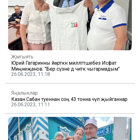
Җәмгыять
Юрий Гагаринны йөрткән милләттәшебез Исфат
Миңнеҗанов: "Бер сүзне дә читкә чыгармадым"
26.06.2023, 11:18
Яңалыклар
Казан Сабан туеннан соң 43 тонна чүп җыйганнар
26.06.2023, 11:11