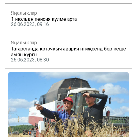
Яңалыклар
1 июльдән пенсия күләме арта
26.06.2023, 09:16
Яңалыклар
Татарстанда коточкыч авария нәтиҗәсендә бер кеше
зыян күргән
26.06.2023, 08:30