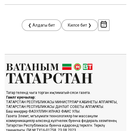
❮ Алдагы бит
Киләсе бит ❯
Татар телендә чыга торган иҗтимагый-сәяси газета.
Гамәлгә куючылар:
ТАТАРСТАН РЕСПУБЛИКАСЫ МИНИСТРЛАР КАБИНЕТЫ АППАРАТЫ,
ТАТАРСТАН РЕСПУБЛИКАСЫ ДӘҮЛӘТ СОВЕТЫ АППАРАТЫ.
Баш мөхәррир ФАЗУЛЛИН ИЛНАЗ ФАИС УЛЫ.
Газета Элемтә, мәгълүмати технологияләр һәм массакүләм
коммуникацияләр өлкәсендә күзәтчелек буенча федераль хезмәтенең
Татарстан Республикасы буенча идарәсендә теркәлгән. Теркәлү
таныклыгы: ПИ № ТУ16-01758, 23.08.2023.