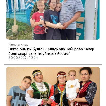
Яңалыклар
Сигез оныгы булган Гөлнур апа Сабирова: "Алар
белән спорт залына уйнарга йөрим”
26.06.2023, 10:54