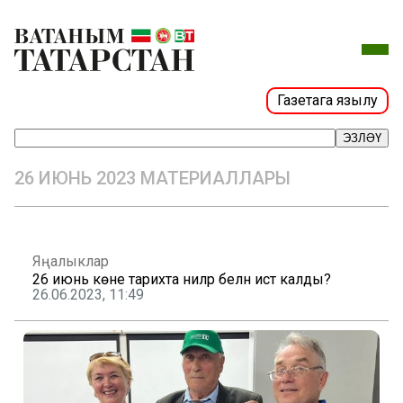
Газетага язылу
ЭЗЛӘҮ
26 ИЮНЬ 2023 МАТЕРИАЛЛАРЫ
Яңалыклар
26 июнь көне тарихта ниләр белән истә калды?
26.06.2023, 11:49