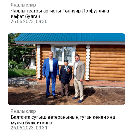
Яңалыклар
Чаллы театры артисты Гөлнәзирә Лотфуллина
вафат булган
26.06.2023, 09:36
Яңалыклар
Балтачта сугыш ветеранының туган көненә яңа
мунча бүләк иткәннәр
26.06.2023, 09:31