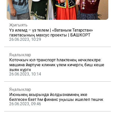
Җәмгыять
Үз илемдә – үз телем | «Ватаным Татарстан»
газетасының махсус проекты | БАШКОРТ
26.06.2023, 10:29
Яңалыклар
Коточкыч юл-транспорт һәлакәтенең нечкәлекләре:
машина йөртүче клиник үлем кичергән, биш кеше
зыян күргән
26.06.2023, 10:14
Яңалыклар
Июньнең ахырында йолдызнамәнең ике
билгесенә бәхет һәм финанс уңышы ишелеп төшәчәк
26.06.2023, 09:46