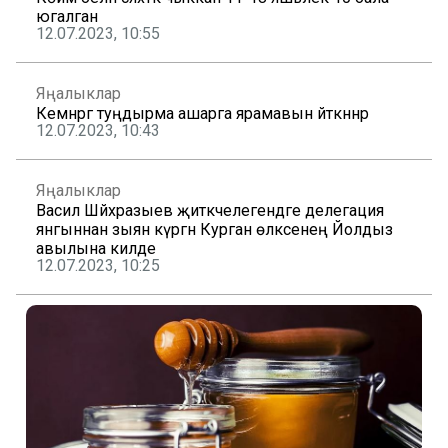
югалган
12.07.2023, 10:55
Яңалыклар
Кемнәргә туңдырма ашарга ярамавын әйткәннәр
12.07.2023, 10:43
Яңалыклар
Васил Шәйхразыев җитәкчелегендәге делегация
янгыннан зыян күргән Курган өлкәсенең Йолдыз
авылына килде
12.07.2023, 10:25