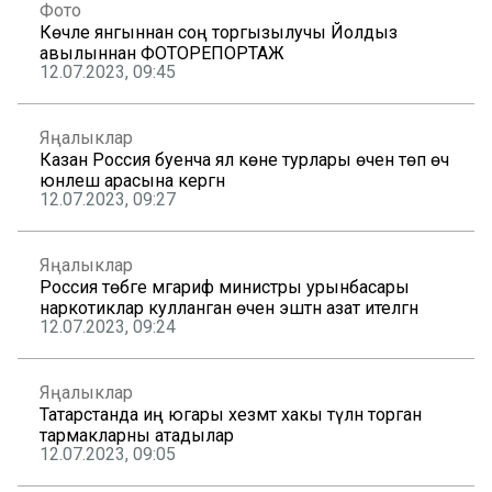
Фото
Көчле янгыннан соң торгызылучы Йолдыз
авылыннан ФОТОРЕПОРТАЖ
12.07.2023, 09:45
Яңалыклар
Казан Россия буенча ял көне турлары өчен төп өч
юнәлеш арасына кергән
12.07.2023, 09:27
Яңалыклар
Россия төбәге мәгариф министры урынбасары
наркотиклар кулланган өчен эштән азат ителгән
12.07.2023, 09:24
Яңалыклар
Татарстанда иң югары хезмәт хакы түләнә торган
тармакларны атадылар
12.07.2023, 09:05