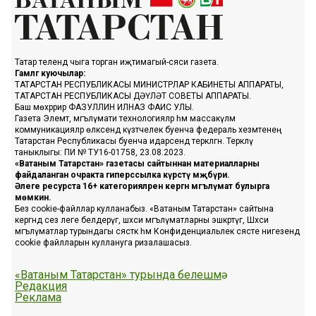
Татар телендә чыга торган иҗтимагый-сәяси газета.
Гамәлгә куючылар:
ТАТАРСТАН РЕСПУБЛИКАСЫ МИНИСТРЛАР КАБИНЕТЫ АППАРАТЫ,
ТАТАРСТАН РЕСПУБЛИКАСЫ ДӘҮЛӘТ СОВЕТЫ АППАРАТЫ.
Баш мөхәррир ФАЗУЛЛИН ИЛНАЗ ФАИС УЛЫ.
Газета Элемтә, мәгълүмати технологияләр һәм массакүләм
коммуникацияләр өлкәсендә күзәтчелек буенча федераль хезмәтенең
Татарстан Республикасы буенча идарәсендә теркәлгән. Теркәлү
таныклыгы: ПИ № ТУ16-01758, 23.08.2023.
«Ватаным Татарстан» газетасы сайтыннан материалларны
файдаланган очракта гиперссылка күрсәтү мәҗбүри.
Әлеге ресурста 16+ категорияләренә кергән мәгълүмат булырга
мөмкин.
Без cookie-файллар кулланабыз. «Ватаным Татарстан» сайтына
кергәндә сез әлеге белдерүгә, шәхси мәгълүматларны эшкәртүгә, Шәхси
мәгълүматлар турындагы сәясәткә һәм Конфиденциальлек сәясәте нигезендә
cookie файлларын куллануга ризалашасыз.
«Ватаным Татарстан» турында белешмә
Редакция
Реклама