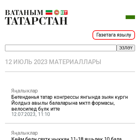
Газетага язылу
ЭЗЛӘҮ
12 ИЮЛЬ 2023 МАТЕРИАЛЛАРЫ
Яңалыклар
Бөтендөнья татар конгрессы янгында зыян күргән
Йолдыз авылы балаларына мәктәп формасы,
велосипед бүләк итте
12.07.2023, 11:10
Яңалыклар
Көймә белән сәяхәткә чыккан 11-18 яшьлек 10 бала