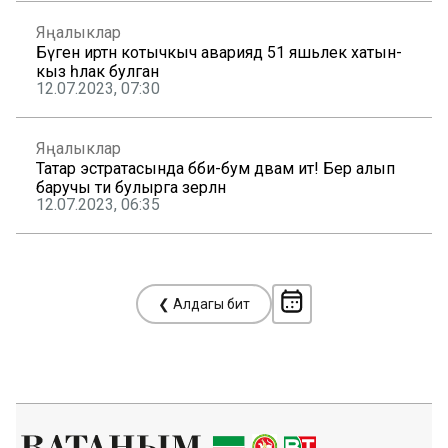
Яңалыклар
Бүген иртән котычкыч авариядә 51 яшьлек хатын-
кыз һәлак булган
12.07.2023, 07:30
Яңалыклар
Татар эстратасында бәби-бум дәвам итә! Бер алып
баручы әти булырга әзерләнә
12.07.2023, 06:35
❮ Алдагы бит