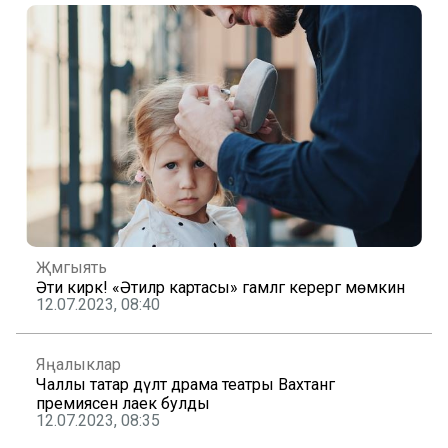
Җәмгыять
Әти кирәк! «Әтиләр картасы» гамәлгә керергә мөмкин
12.07.2023, 08:40
Яңалыклар
Чаллы татар дәүләт драма театры Вахтанг
премиясенә лаек булды
12.07.2023, 08:35