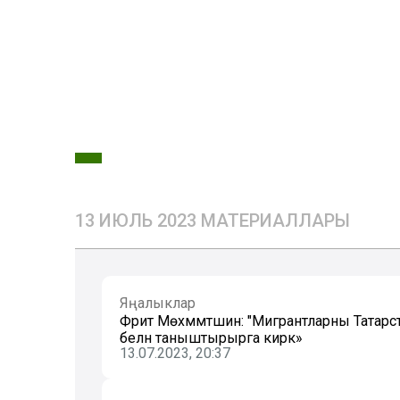
13 ИЮЛЬ 2023 МАТЕРИАЛЛАРЫ
Яңалыклар
Фәрит Мөхәммәтшин: "Мигрантларны Татарс
белән таныштырырга кирәк»
13.07.2023, 20:37