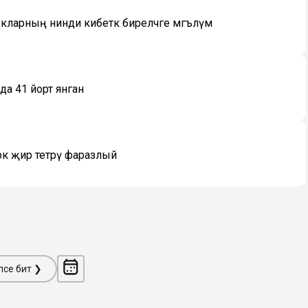
нчыкларның нинди кибеткә биреләчәге мәгълүм
а 41 йорт янган
әк җир тетрәү фаразлый
ләсе бит ❯