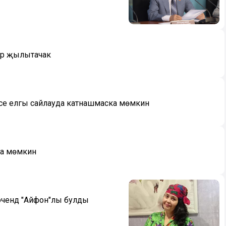
дәр җылытачак
иләсе елгы сайлауда катнашмаска мөмкин
га мөмкин
ь эчендә "Айфон"лы булды