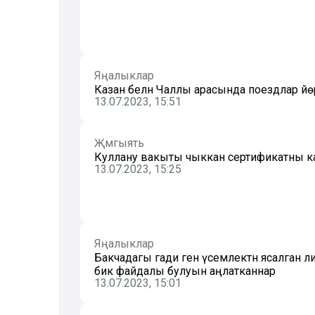
Яңалыклар
Казан белән Чаллы арасында поездлар й
13.07.2023, 15:51
Җәмгыять
Куллану вакыты чыккан сертификатны каб
13.07.2023, 15:25
Яңалыклар
Бакчадагы гади генә үсемлектән ясалган 
бик файдалы булуын аңлатканнар
13.07.2023, 15:01