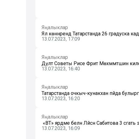
Яңалыклар
Ял көннәрендә Татарстанда 26 градуска ка
13.07.2023, 17:09
Яңалыклар
Дәүләт Советы Рәисе Фәрит Мөхәммәтшин к
13.07.2023, 16:40
Яңалыклар
Татарстанда очкыч-кунакханә пәйда булыр
13.07.2023, 16:20
Яңалыклар
«ВТ» ярдәме белән Ләйсән Сабитова 3 сәгат
13.07.2023, 16:09