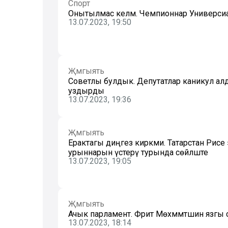
Спорт
Онытылмас келәм. Чемпионнар Универсиа
13.07.2023, 19:50
Җәмгыять
Советлы булдык. Депутатлар каникул 
уздырды
13.07.2023, 19:36
Җәмгыять
Ерактагы диңгез кирәкми. Татарстан Рәисе э
урыннарын үстерү турында сөйләште
13.07.2023, 19:05
Җәмгыять
Ачык парламент. Фәрит Мөхәммәтшин язгы с
13.07.2023, 18:14