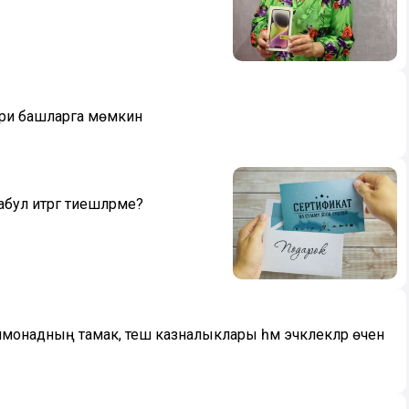
өри башларга мөмкин
ул итәргә тиешләрме?
лимонадның тамак, теш казналыклары һәм эчәклекләр өчен