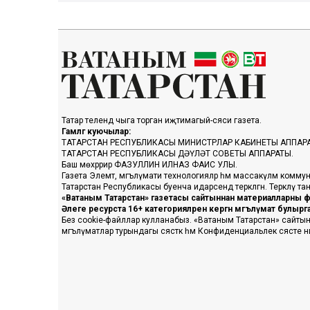
Татар телендә чыга торган иҗтимагый-сәяси газета.
Гамәлгә куючылар:
ТАТАРСТАН РЕСПУБЛИКАСЫ МИНИСТРЛАР КАБИНЕТЫ АППАР
ТАТАРСТАН РЕСПУБЛИКАСЫ ДӘҮЛӘТ СОВЕТЫ АППАРАТЫ.
Баш мөхәррир ФАЗУЛЛИН ИЛНАЗ ФАИС УЛЫ.
Газета Элемтә, мәгълүмати технологияләр һәм массакүләм коммун
Татарстан Республикасы буенча идарәсендә теркәлгән. Теркәлү 
«Ватаным Татарстан» газетасы сайтыннан материалларны фа
Әлеге ресурста 16+ категорияләренә кергән мәгълүмат булыр
Без cookie-файллар кулланабыз. «Ватаным Татарстан» сайтына ке
мәгълүматлар турындагы сәясәткә һәм Конфиденциальлек сәясәте