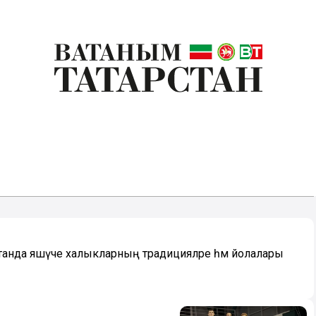
танда яшәүче халыкларның традицияләре һәм йолалары