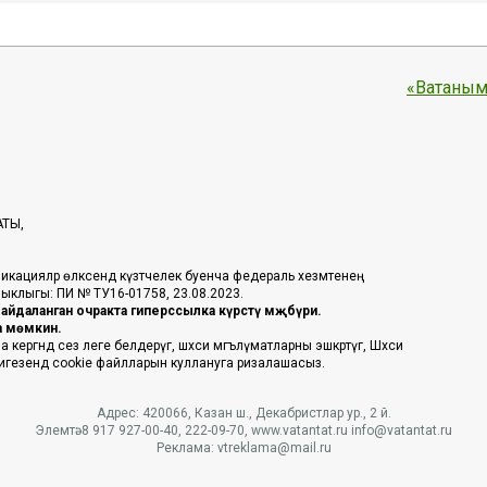
«Ватаным
АТЫ,
икацияләр өлкәсендә күзәтчелек буенча федераль хезмәтенең
таныклыгы: ПИ № ТУ16-01758, 23.08.2023.
йдаланган очракта гиперссылка күрсәтү мәҗбүри.
га мөмкин.
ргәндә сез әлеге белдерүгә, шәхси мәгълүматларны эшкәртүгә, Шәхси
 нигезендә cookie файлларын куллануга ризалашасыз.
Адрес: 420066, Казан ш., Декабристлар ур., 2 й.
Элемтә: 8 917 927-00-40, 222-09-70, www.vatantat.ru info@vatantat.ru
Реклама: vtreklama@mail.ru