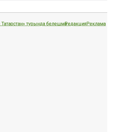
 Татарстан» турында белешмә
Редакция
Реклама