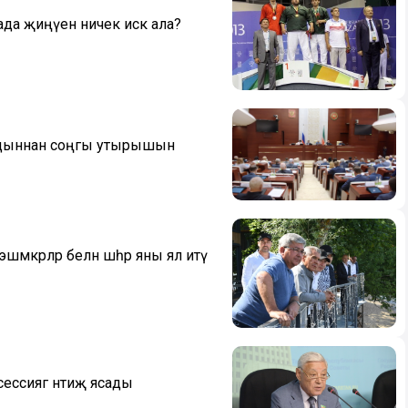
да җиңүен ничек искә ала?
алдыннан соңгы утырышын
шмәкәрләр белән шәһәр яны ял итү
ессиягә нәтиҗә ясады