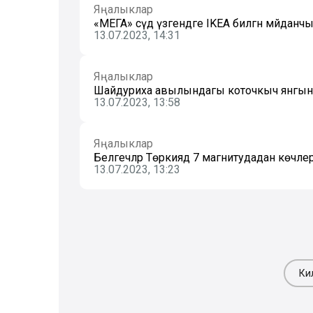
Яңалыклар
«МЕГА» сәүдә үзәгендәге IKEA биләгән мәйда
13.07.2023, 14:31
Яңалыклар
Шайдуриха авылындагы коточкыч янгынд
13.07.2023, 13:58
Яңалыклар
Белгечләр Төркиядә 7 магнитудадан көчлер
13.07.2023, 13:23
Ки