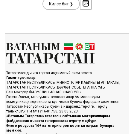
Киләсе бит ❯
Татар телендә чыга торган иҗтимагый-сәяси газета.
Гамәлгә куючылар:
ТАТАРСТАН РЕСПУБЛИКАСЫ МИНИСТРЛАР КАБИНЕТЫ АППАРАТЫ,
ТАТАРСТАН РЕСПУБЛИКАСЫ ДӘҮЛӘТ СОВЕТЫ АППАРАТЫ.
Баш мөхәррир ФАЗУЛЛИН ИЛНАЗ ФАИС УЛЫ.
Газета Элемтә, мәгълүмати технологияләр һәм массакүләм
коммуникацияләр өлкәсендә күзәтчелек буенча федераль хезмәтенең
Татарстан Республикасы буенча идарәсендә теркәлгән. Теркәлү
таныклыгы: ПИ № ТУ16-01758, 23.08.2023.
«Ватаным Татарстан» газетасы сайтыннан материалларны
файдаланган очракта гиперссылка күрсәтү мәҗбүри.
Әлеге ресурста 16+ категорияләренә кергән мәгълүмат булырга
мөмкин.