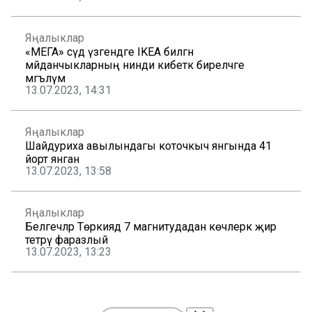
Яңалыклар
«МЕГА» сәүдә үзәгендәге IKEA биләгән
мәйданчыкларның нинди кибеткә биреләчәге
мәгълүм
13.07.2023, 14:31
Яңалыклар
Шайдуриха авылындагы коточкыч янгында 41
йорт янган
13.07.2023, 13:58
Яңалыклар
Белгечләр Төркиядә 7 магнитудадан көчлерәк җир
тетрәү фаразлый
13.07.2023, 13:23