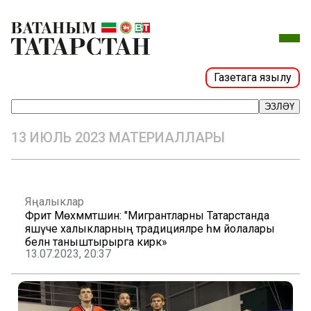
Газетага язылу
ЭЗЛӘҮ
13 ИЮЛЬ 2023 МАТЕРИАЛЛАРЫ
Яңалыклар
Фәрит Мөхәммәтшин: "Мигрантларны Татарстанда
яшәүче халыкларның традицияләре һәм йолалары
белән таныштырырга кирәк»
13.07.2023, 20:37