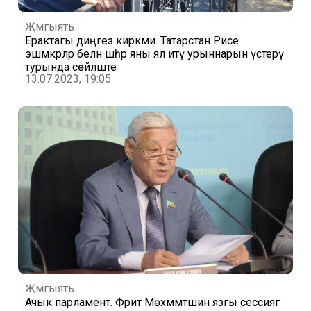
Җәмгыять
Ерактагы диңгез кирәкми. Татарстан Рәисе
эшмәкәрләр белән шәһәр яны ял итү урыннарын үстерү
турында сөйләште
13.07.2023, 19:05
Җәмгыять
Ачык парламент. Фәрит Мөхәммәтшин язгы сессиягә