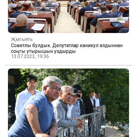
Җәмгыять
Советлы булдык. Депутатлар каникул алдыннан
соңгы утырышын уздырды
13.07.2023, 19:36