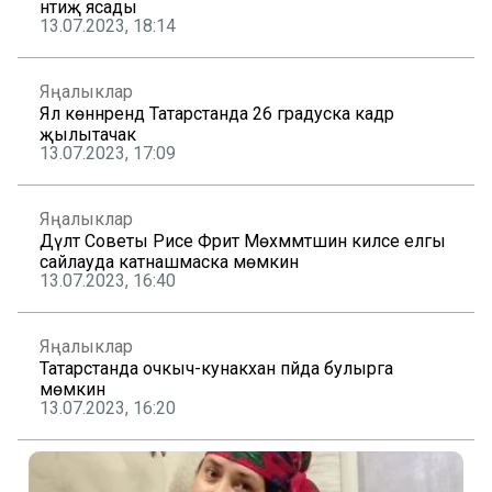
нәтиҗә ясады
13.07.2023, 18:14
Яңалыклар
Ял көннәрендә Татарстанда 26 градуска кадәр
җылытачак
13.07.2023, 17:09
Яңалыклар
Дәүләт Советы Рәисе Фәрит Мөхәммәтшин киләсе елгы
сайлауда катнашмаска мөмкин
13.07.2023, 16:40
Яңалыклар
Татарстанда очкыч-кунакханә пәйда булырга
мөмкин
13.07.2023, 16:20