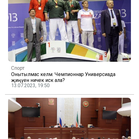
Спорт
Онытылмас келәм. Чемпионнар Универсиада
җиңүен ничек искә ала?
13.07.2023, 19:50