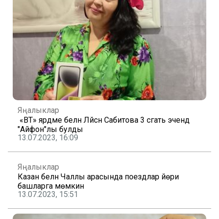
Яңалыклар
«ВТ» ярдәме белән Ләйсән Сабитова 3 сәгать эчендә
"Айфон"лы булды
13.07.2023, 16:09
Яңалыклар
Казан белән Чаллы арасында поездлар йөри
башларга мөмкин
13.07.2023, 15:51