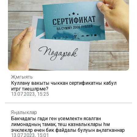
Җәмгыять
Куллану вакыты чыккан сертификатны кабул
итәргә тиешләрме?
13.07.2023, 15:25
Яңалыклар
Бакчадагы гади генә үсемлектән ясалган
лимонадның тамак, теш казналыклары һәм
эчәклекләр өчен бик файдалы булуын аңлатканнар
13.07.2023, 15:01