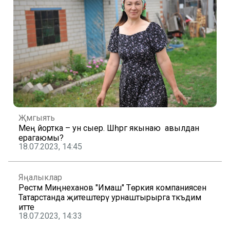
Җәмгыять
Мең йортка – ун сыер. Шәһәргә якынаю авылдан
ерагаюмы?
18.07.2023, 14:45
Яңалыклар
Рөстәм Миңнеханов "Имаш" Төркия компаниясенә
Татарстанда җитештерү урнаштырырга тәкъдим
итте
18.07.2023, 14:33