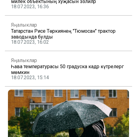
милек объектының хуҗасын эзлиләр
18.07.2023, 16:36
Яңалыклар
Татарстан Рәисе Төркиянең "Тюмосан" трактор
заводында булды
18.07.2023, 16:02
Яңалыклар
Һава температурасы 50 градуска кадәр күтәрелергә
мөмкин
18.07.2023, 15:14