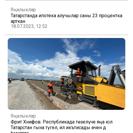
Яңалыклар
Татарстанда ипотека алучылар саны 23 процентка
арткан
18.07.2023, 12:52
Яңалыклар
Фәрит Хәнифов: Республикада төзелүче яңа юл
Татарстан гына түгел, ил икътисады өчен дә