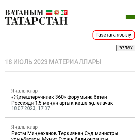
Газетага язылу
ЭЗЛӘҮ
18 ИЮЛЬ 2023 МАТЕРИАЛЛАРЫ
Яңалыклар
«Җитештерүчәнлек 360» форумына бөтен
Россиядән 1,5 меңнән артык кеше җыелачак
18.07.2023, 17:37
Яңалыклар
Рөстәм Миңнеханов Төркиянең Сәүдә министры
урынбасары Мәхмүт Гүрҗән белән очрашты