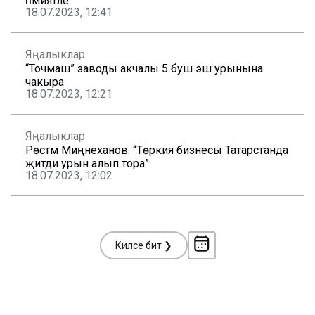
әһәмиятле
18.07.2023, 12:41
Яңалыклар
“Точмаш” заводы акчалы 5 буш эш урынына
чакыра
18.07.2023, 12:21
Яңалыклар
Рөстәм Миңнеханов: “Төркия бизнесы Татарстанда
җитди урын алып тора”
18.07.2023, 12:02
Киләсе бит ❯