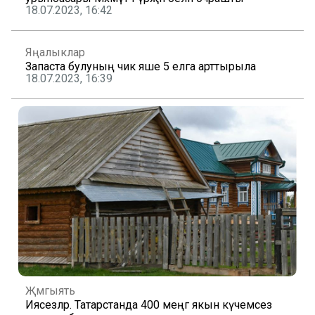
18.07.2023, 16:42
Яңалыклар
Запаста булуның чик яше 5 елга арттырыла
18.07.2023, 16:39
Җәмгыять
Иясезләр. Татарстанда 400 меңгә якын күчемсез