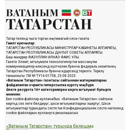
Татар телендә чыга торган иҗтимагый-сәяси газета.
Гамәлгә куючылар:
ТАТАРСТАН РЕСПУБЛИКАСЫ МИНИСТРЛАР КАБИНЕТЫ АППАРАТЫ,
ТАТАРСТАН РЕСПУБЛИКАСЫ ДӘҮЛӘТ СОВЕТЫ АППАРАТЫ.
Баш мөхәррир ФАЗУЛЛИН ИЛНАЗ ФАИС УЛЫ.
Газета Элемтә, мәгълүмати технологияләр һәм массакүләм
коммуникацияләр өлкәсендә күзәтчелек буенча федераль хезмәтенең
Татарстан Республикасы буенча идарәсендә теркәлгән. Теркәлү
таныклыгы: ПИ № ТУ16-01758, 23.08.2023.
«Ватаным Татарстан» газетасы сайтыннан материалларны
файдаланган очракта гиперссылка күрсәтү мәҗбүри.
Әлеге ресурста 16+ категорияләренә кергән мәгълүмат булырга
мөмкин.
Без cookie-файллар кулланабыз. «Ватаным Татарстан» сайтына
кергәндә сез әлеге белдерүгә, шәхси мәгълүматларны эшкәртүгә, Шәхси
мәгълүматлар турындагы сәясәткә һәм Конфиденциальлек сәясәте нигезендә
cookie файлларын куллануга ризалашасыз.
«Ватаным Татарстан» турында белешмә