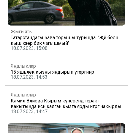
Җәмгыять
Татарстандагы һава торышы турында: "Җәй белән
кыш хәзер бик чагышмый"
18.07.2023, 15:08
Яңалыклар
15 яшьлек кызны яндырып үтергәннәр
18.07.2023, 14:53
Яңалыклар
Камилә Вәлиева Кырым күперендә теракт
вакытында исән калган кызга ярдәм итәргә чакырды
18.07.2023, 14:47