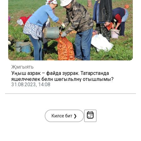
Җәмгыять
Уңыш азрак – файда зуррак. Татарстанда
яшелчәчелек белән шөгыльләнү отышлымы?
31.08.2023, 14:08
Киләсе бит ❯