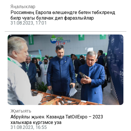
Яңалыклар
Россиянең Европа өлешендәге бөтен төбәкләрендә
әбиләр чуагы булачак дип фаразлыйлар
31.08.2023, 17:01
Җәмгыять
Абруйлы җыен. Казанда TatOilExpo – 2023
халыкара күргәзмәсе уза
31.08.2023, 16:55