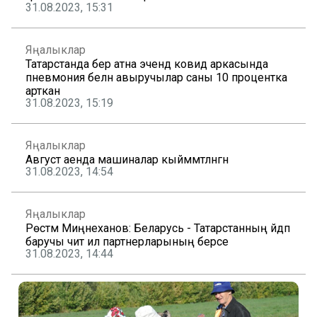
31.08.2023, 15:31
Яңалыклар
Татарстанда бер атна эчендә ковид аркасында
пневмония белән авыручылар саны 10 процентка
арткан
31.08.2023, 15:19
Яңалыклар
Август аенда машиналар кыйммәтләнгән
31.08.2023, 14:54
Яңалыклар
Рөстәм Миңнеханов: Беларусь - Татарстанның әйдәп
баручы чит ил партнерларының берсе
31.08.2023, 14:44