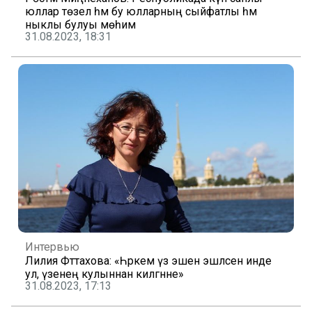
юллар төзелә һәм бу юлларның сыйфатлы һәм
ныклы булуы мөһим
31.08.2023, 18:31
Интервью
Лилия Фәттахова: «Һәркем үз эшен эшләсен инде
ул, үзенең кулыннан килгәнне»
31.08.2023, 17:13