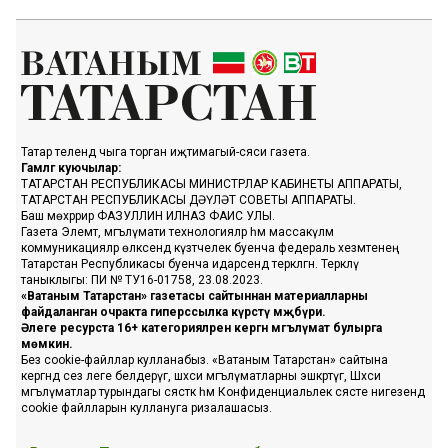
Татар телендә чыга торган иҗтимагый-сәяси газета.
Гамәлгә куючылар:
ТАТАРСТАН РЕСПУБЛИКАСЫ МИНИСТРЛАР КАБИНЕТЫ АППАРАТЫ,
ТАТАРСТАН РЕСПУБЛИКАСЫ ДӘҮЛӘТ СОВЕТЫ АППАРАТЫ.
Баш мөхәррир ФАЗУЛЛИН ИЛНАЗ ФАИС УЛЫ.
Газета Элемтә, мәгълүмати технологияләр һәм массакүләм
коммуникацияләр өлкәсендә күзәтчелек буенча федераль хезмәтенең
Татарстан Республикасы буенча идарәсендә теркәлгән. Теркәлү
таныклыгы: ПИ № ТУ16-01758, 23.08.2023.
«Ватаным Татарстан» газетасы сайтыннан материалларны
файдаланган очракта гиперссылка күрсәтү мәҗбүри.
Әлеге ресурста 16+ категорияләренә кергән мәгълүмат булырга
мөмкин.
Без cookie-файллар кулланабыз. «Ватаным Татарстан» сайтына
кергәндә сез әлеге белдерүгә, шәхси мәгълүматларны эшкәртүгә, Шәхси
мәгълүматлар турындагы сәясәткә һәм Конфиденциальлек сәясәте нигезендә
cookie файлларын куллануга ризалашасыз.