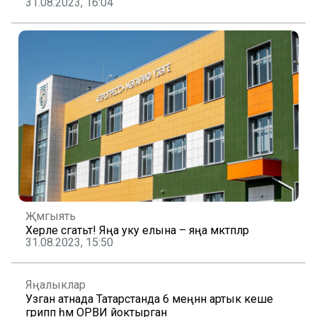
31.08.2023, 16:04
Җәмгыять
Хәерле сәгатьтә! Яңа уку елына – яңа мәктәпләр
31.08.2023, 15:50
Яңалыклар
Узган атнада Татарстанда 6 меңнән артык кеше
грипп һәм ОРВИ йоктырган