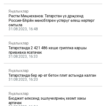
Яңалыклар
Рөстәм Миңнеханов: Татарстан үз дәрәҗәсендә
Россия-Бәһрәйн мөнәсәбәтләрен үстерүгә өлеш кертергә
омтыла
31.08.2023, 16:48
Яңалыклар
Татарстанда 2 421 486 кеше гриппка каршы
прививка ясатачак
31.08.2023, 16:33
Яңалыклар
Татарстанда бер ир-ат бетон плитә астында калган
31.08.2023, 16:20
Яңалыклар
Бюджет өлкәсендә эшләүчеләрнең хезмәт хакы
артачак