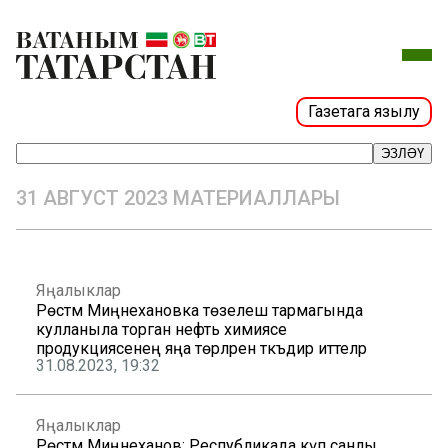
Газетага язылу
ЭЗЛӘҮ
31 АВГУСТ 2023 МАТЕРИАЛЛАРЫ
Яңалыклар
Рөстәм Миңнехановка төзелеш тармагында
кулланыла торган нефть химиясе
продукциясенең яңа төрләрен тәкъдир иттеләр
31.08.2023, 19:32
Яңалыклар
Рөстәм Миңнеханов: Республикада күп санлы