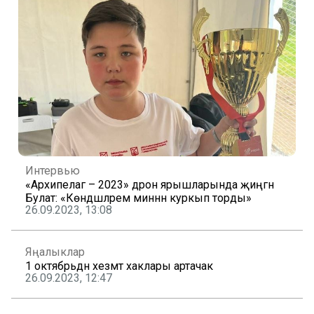
Интервью
«Архипелаг – 2023» дрон ярышларында җиңгән
Булат: «Көндәшләрем миннән куркып торды»
26.09.2023, 13:08
Яңалыклар
1 октябрьдән хезмәт хаклары артачак
26.09.2023, 12:47