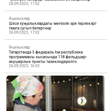
26.09.2023, 17:52
Яңалыклар
Шәхси хуҗалыклардагы мөгезле эре терлекләргә
тамга сугып бетергәннәр
26.09.2023, 17:02
Яңалыклар
Татарстанда 3 федераль һәм республика
программасы кысасында 118 фельдшер-
акушерлык пункты төзекләндерелгән
26.09.2023, 16:53