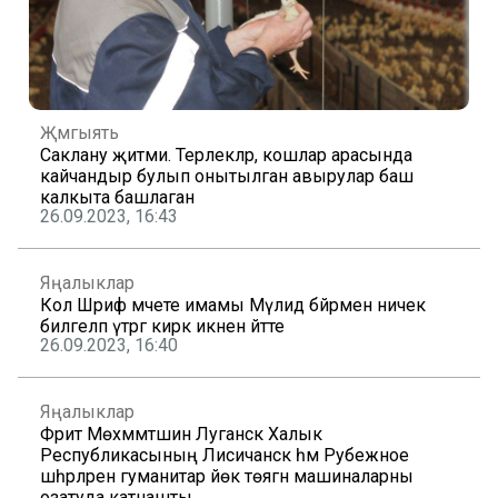
Җәмгыять
Саклану җитми. Терлекләр, кошлар арасында
кайчандыр булып онытылган авырулар баш
калкыта башлаган
26.09.2023, 16:43
Яңалыклар
Кол Шәриф мәчете имамы Мәүлид бәйрәмен ничек
билгеләп үтәргә кирәк икәнен әйтте
26.09.2023, 16:40
Яңалыклар
Фәрит Мөхәммәтшин Луганск Халык
Республикасының Лисичанск һәм Рубежное
шәһәрләренә гуманитар йөк төягән машиналарны
озатуда катнашты