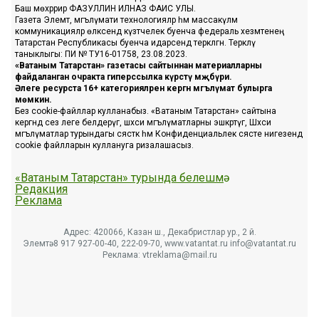
Баш мөхәррир ФАЗУЛЛИН ИЛНАЗ ФАИС УЛЫ.
Газета Элемтә, мәгълүмати технологияләр һәм массакүләм
коммуникацияләр өлкәсендә күзәтчелек буенча федераль хезмәтенең
Татарстан Республикасы буенча идарәсендә теркәлгән. Теркәлү
таныклыгы: ПИ № ТУ16-01758, 23.08.2023.
«Ватаным Татарстан» газетасы сайтыннан материалларны
файдаланган очракта гиперссылка күрсәтү мәҗбүри.
Әлеге ресурста 16+ категорияләренә кергән мәгълүмат булырга
мөмкин.
Без cookie-файллар кулланабыз. «Ватаным Татарстан» сайтына
кергәндә сез әлеге белдерүгә, шәхси мәгълүматларны эшкәртүгә, Шәхси
мәгълүматлар турындагы сәясәткә һәм Конфиденциальлек сәясәте нигезендә
cookie файлларын куллануга ризалашасыз.
«Ватаным Татарстан» турында белешмә
Редакция
Реклама
Адрес: 420066, Казан ш., Декабристлар ур., 2 й.
Элемтә: 8 917 927-00-40, 222-09-70, www.vatantat.ru info@vatantat.ru
Реклама: vtreklama@mail.ru