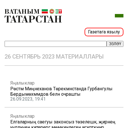
Газетага язылу
ЭЗЛӘҮ
26 СЕНТЯБРЬ 2023 МАТЕРИАЛЛАРЫ
Яңалыклар
Рөстәм Миңнеханов Төрекмәнстанда Гурбангулы
Бердымөхәммәдов белән очрашты
26.09.2023, 19:41
Яңалыклар
Елгаларның саегуы законсыз төзелешкә, җирнең
чүпләнүенә китерергә мөмкинлеген искәрткәннәр