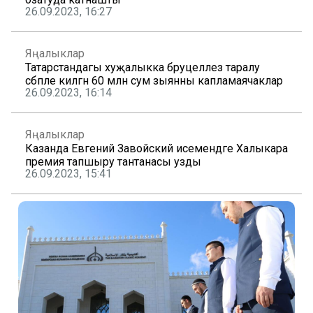
26.09.2023, 16:27
Яңалыклар
Татарстандагы хуҗалыкка бруцеллез таралу
сәбәпле килгән 60 млн сум зыянны капламаячаклар
26.09.2023, 16:14
Яңалыклар
Казанда Евгений Завойский исемендәге Халыкара
премия тапшыру тантанасы узды
26.09.2023, 15:41