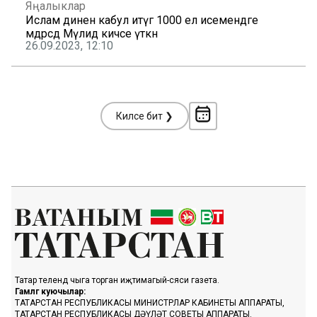
Яңалыклар
Ислам динен кабул итүгә 1000 ел исемендәге
мәдрәсәдә Мәүлид кичәсе үткән
26.09.2023, 12:10
Киләсе бит ❯
Татар телендә чыга торган иҗтимагый-сәяси газета.
Гамәлгә куючылар:
ТАТАРСТАН РЕСПУБЛИКАСЫ МИНИСТРЛАР КАБИНЕТЫ АППАРАТЫ,
ТАТАРСТАН РЕСПУБЛИКАСЫ ДӘҮЛӘТ СОВЕТЫ АППАРАТЫ.