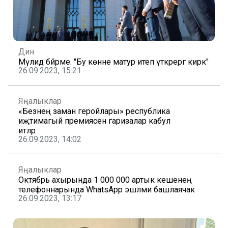
Дин
Мәүлид бәйрәме. "Бу көнне матур итеп үткәрергә кирәк"
26.09.2023, 15:21
Яңалыклар
«Безнең заман геройлары» республика
иҗтимагый премиясенә гаризалар кабул
итәләр
26.09.2023, 14:02
Яңалыклар
Октябрь ахырында 1 000 000 артык кешенең
телефоннарында WhatsApp эшләми башлаячак
26.09.2023, 13:17