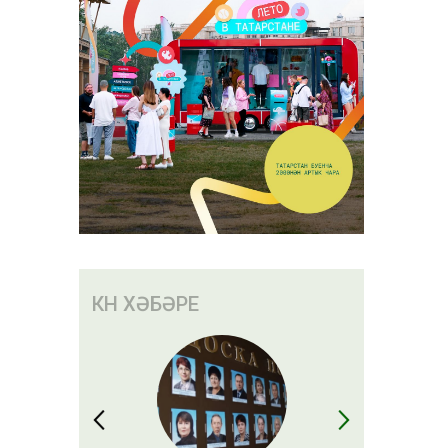
КӨН ХӘБӘРЕ