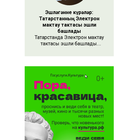
Эшләгәнне күрәләр:
Татарстанның Электрон
мактау тактасы эшли
башлады
Татарстанда Электрон мактау
тактасы эшли башлады.
Хезмәтенә күрә хөрмәт
күрсәтүнең заманча алымы
бу. Анда 15 меңнән артык
кеше турында мәгълүмат
тупланган. Исемлекне ел
саен яңартып торачаклар.
Лаеклыларга исә махсус
таныклык та бирәчәкләр.