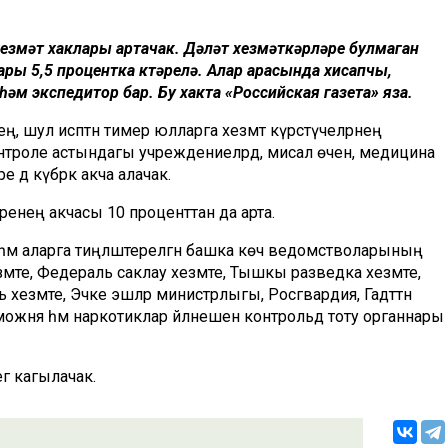
хезмәт хаклары артачак. Дәүләт хезмәткәрләре булмаган
ары 5,5 процентка күтәрелә. Алар арасында хисапчы,
һәм экспедитор бар. Бу хакта «Российская газета» яза.
, шул исәптән тимер юлларга хезмәт күрсәтүчеләрнең
нтроле астындагы учреждениеләрдә, мисал өчен, медицина
е дә күбрәк акча алачак.
әренең акчасы 10 проценттан да арта.
гә һәм аларга тиңләштерелгән башка көч ведомстволарының
змәте, Федераль саклау хезмәте, Тышкы разведка хезмәте,
хезмәте, Эчке эшләр министрлыгы, Росгвардия, Гадәттән
можня һәм наркотиклар әйләнешен контрольдә тоту органнары
ә кагылачак.