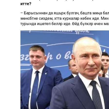
итте?
– Барысыннан да яшьрәк булгач, башта миңа бал
мөнәсәбәтне сиздем, хәтта куркалар кебек иде. Ми
турында ишетеп беләләр иде. Өйдә бүләкләр өчен 