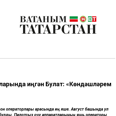
ларында җиңгән Булат: «Көндәшләрем
дрон операторлары арасында иң яше. Август башында ул
 булды. Пилотсыз очу аппаратларының яшь операторы