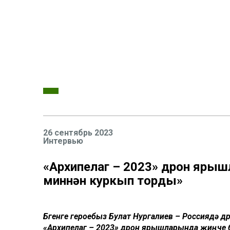
26 сентябрь 2023
Интервью
«Архипелаг – 2023» дрон ярыш
миннән куркып торды»
Бүгенге героебыз Булат Нургалиев – Россиядә 
«Архипелаг – 2023» дрон ярышларында җиңүче