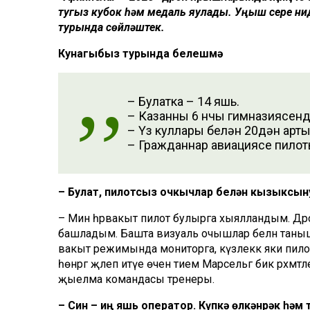
тугыз кубок һәм медаль яулады. Уңыш сере нид
турында сөйләштек.
Кунагыбыз турында белешмә
– Булатка – 14 яшь.
– Казанның 6 нчы гимназиясенд
– Үз куллары белән 20дән арты
– Гражданнар авиациясе пилот
– Булат, пилотсыз очкычлар белән кызыкс
– Мин һәрвакыт пилот булырга хыялландым. Дро
башладым. Башта визуаль очышлар белән таны
вакыт режимында мониторга, күзлеккә яки пило
һөнәргә җәлеп итүе өчен әтием Марсельгә бик рәхм
җыелма командасы тренеры.
– Син – иң яшь оператор. Күпкә өлкәнрәк һә