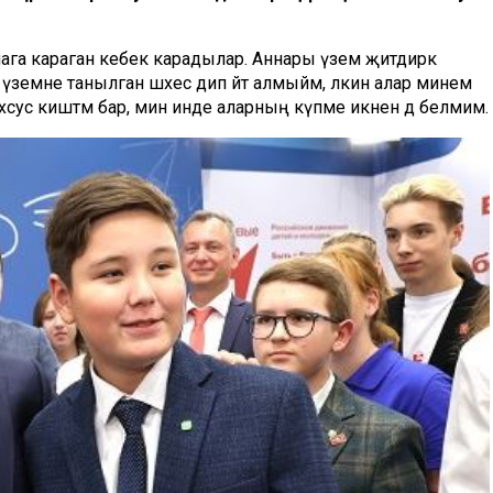
ага караган кебек карадылар. Аннары үземә җитдирәк
н үземне танылган шәхес дип әйтә алмыйм, ләкин алар минем
махсус киштәм бар, мин инде аларның күпме икәнен дә белмим.