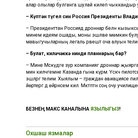
алар олылар булганга шулай килеп чыккандыр 
– Күптән түгел син Россия Президенты Влад
– Президенттан Россиядә дроннар белән кызык
минем идеям ошады, моны эшләве мөмкин булуы
мавыгучыларның легаль рәвештә оча алуын тели
– Булат, киләчәккә нинди планнарың бар?
– Мине Мәскәүдәге зур компаниягә дроннар җыяр
мин киләчәгемне Казанда гына күрәм. Үскәч пил
эшләргә телим. Хыялым – граждан авиациясе пило
йөртергә дә өйрәнәсем килә. Мәктәптән соң очу учили
БЕЗНЕҢ МАКС КАНАЛЫНА
ЯЗЫЛЫГЫЗ
!
Охшаш язмалар