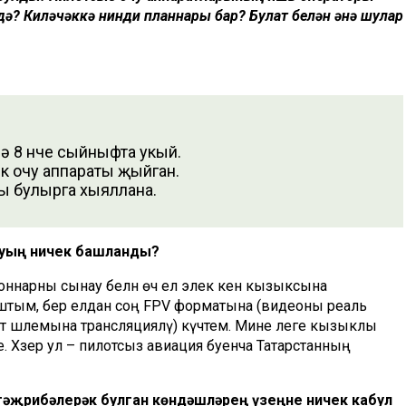
ә? Киләчәккә нинди планнары бар? Булат белән әнә шулар
ә 8 нче сыйныфта укый.
к очу аппараты җыйган.
ы булырга хыяллана.
ынуың ничек башланды?
ннарны сынау белән өч ел элек кенә кызыксына
штым, бер елдан соң FPV форматына (видеоны реаль
т шлемына трансляцияләү) күчтем. Мине әлеге кызыклы
әтле. Хәзер ул – пилотсыз авиация буенча Татарстанның
м тәҗрибәлерәк булган көндәшләрең үзеңне ничек кабул