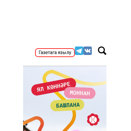
Газетага язылу