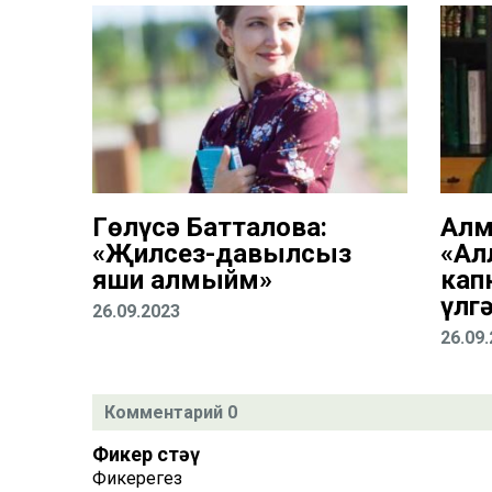
Гөлүсә Батталова:
Алм
«Җилсез-давылсыз
«Ал
яши алмыйм»
кап
үлг
26.09.2023
26.09
Комментарий 0
Фикер өстәү
Фикерегез