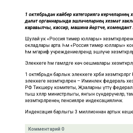
1 октябрьдән кайбер категориягә керүчеләрнең 
дәүләт органнарында эшләүчеләрнең хезмәт хакл
каравылчы, кассир, машина йөртүче, комендант 
Шулай ук «Россия тимер юллары» хезмәткәрләренең
окладлары арта. Һәм «Россия тимер юллары» ко
һәм мәгариф учреждениеләрендә эшләүче хезмәткәрләр
Элеккеге һәм гамәлдәге көч оешмалары хезмәткәрл
1 октябрьдән барлык элеккеге хәрби хезмәткәрләр
элеккеге хезмәткәрләренә – Иминлек федераль хе
РФ Тикшерү комитеты, Җәзаларны үтәтү федераль 
тыш хәлләр министрлыгы, янгын сүндерүчеләр, та
хезмәткәрләренең пенсияләре индексацияләнәчәк.
Индексация барлыгы 3 миллионнан артык кешег
Комментарий 0