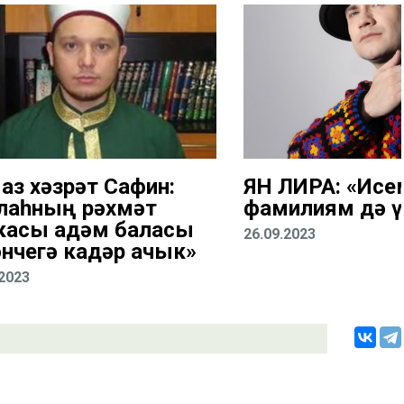
аз хәзрәт Сафин:
ЯН ЛИРА: «Исе
лаһның рәхмәт
фамилиям дә ү
касы адәм баласы
26.09.2023
әнчегә кадәр ачык»
.2023