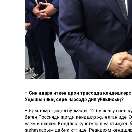
– Син идарә иткән дрон трассада көндәшләре
Уңышыңның сере нәрсәдә дип уйлыйсың?
–
Ярышлар җиңел булмады. 12 бүләк алу өчен кү
бөтен Россиядән җитди көндәшләр җыелган иде.
үземә ышанам. Көндәлек күнегүләр дә үз нәтиҗәсен
җиһазларым да бик кәттә иде. Реакциям көндәшләрн