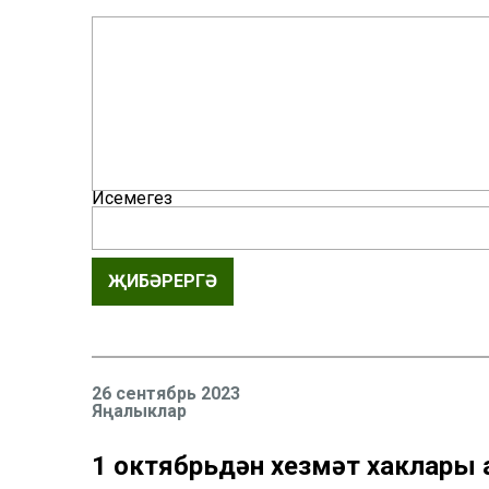
Исемегез
ҖИБӘРЕРГӘ
26 сентябрь 2023
Яңалыклар
1 октябрьдән хезмәт хаклары 