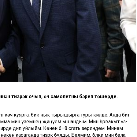
ннән тизрәк очып, өч самолетны бәреп төшерде.
п көч куярга, бик нык тырышырга туры килде. Анда бит
 Әмма мин үземнең җиңүемә ышандым. Мин һәрвакыт үз-
 бирде дип уйлыйм. Көненә 6–8 сәгать әзерләндем. Минем
екенә караганда тизрәк булды. Белмим, бәлки мин бала, ә