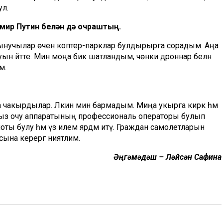
ул.
имир Путин белән дә очраштың.
сынучылар өчен коптер-парклар булдырырга сорадым. Аңа
н әйтте. Мин моңа бик шатландым, чөнки дроннар белән
м.
га чакырдылар. Ләкин мин бармадым. Миңа укырга кирәк һәм
отсыз очу аппаратының профессиональ операторы булып
ты булу һәм үз илемә ярдәм итү. Граждан самолетларын
щесына керергә ниятлим.
Әңгәмәдәш – Ләйсән Сафина