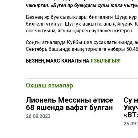
чакырган. «Бүген яр буендагы суның юкка чыгуы
Безнең яр буе сызыклары билгеләнгән. Шуңа күрә х
билгеләп үткән ул. Шул ук вакытта, аның әйтүенч
өскә чыгуына, ягъни җирнең чүпләнүенә китергән.
Cоңгы атналарда Куйбышев сусаклагычында, аер
Сентябрь башында аның тирәнлеге нибары 50,46 м
БЕЗНЕҢ МАКС КАНАЛЫНА
ЯЗЫЛЫГЫЗ
!
Охшаш язмалар
Лионель Мессиның әтисе
Су 
68 яшендә вафат булган
Уку
«ВТ
26.09.2023
26.09