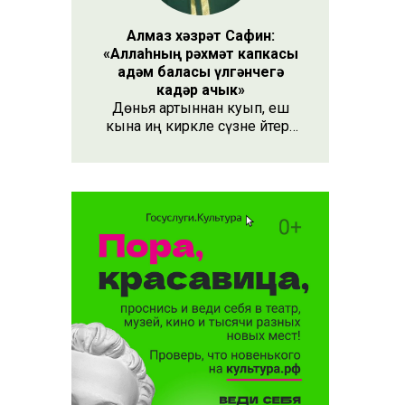
Алмаз хәзрәт Сафин:
«Аллаһның рәхмәт капкасы
адәм баласы үлгәнчегә
кадәр ачык»
Дөнья артыннан куып, еш
кына иң кирәкле сүзне әйтергә
онытабыз. «Рәхмәт» сүзе бу.
Әлеге сүзне күршең яки
дустыңа гына түгел, Аллаһы
Тәгаләгә дә әйтү тиешле, чөнки
кеше бөтен яшәеше, барлыгы
белән Аңа бурычлы.