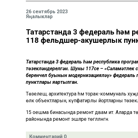
26 сентябрь 2023
Яңалыклар
Татарстанда 3 федераль һәм 
118 фельдшер-акушерлык пун
Татарстанда 3 федераль һәм республика прог
төзекләндерелгән. Шуның 117се – «Сәламәтлек с
беренчел буынын модернизацияләү» федераль 
пунктлары яңартылган.
Төзелеш, архитектура һәм торак-коммуналь хуҗа
өлкә объектларын, күпфатирлы йортларны төзеклә
15 оешма бинасында ремонт дәвам итә. Аларда төз
районында ремонт эшләре төгәлләнгән.
Комментарий 0