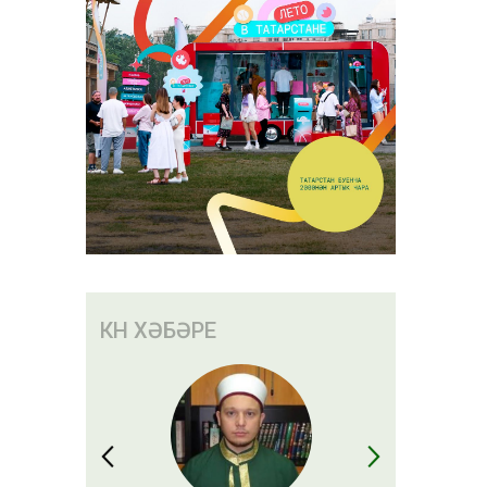
КӨН ХӘБӘРЕ
лар акча
 сәбәп
 алачак