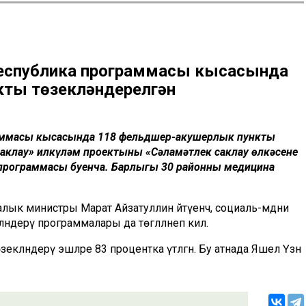
республика программасы кысасында
кты төзекләндерелгән
раммасы кысасында 118 фельдшер-акушерлык пункты
аклау» илкүләм проектының «Сәламәтлек саклау өлкәсенең
программасы буенча. Барлыгы 30 районның медицина
лык министры Марат Айзатуллин әйтүенчә, социаль-мәдәни
ндерү программалары да төгәлләнеп килә.
екләндерү эшләре 83 процентка үтәлгән. Бу атнада Яшел Үзән