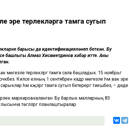
е эре терлекләргә тамга сугып
кләрнең барысы да идентификацияләнеп беткән. Бу
се башлыгы Алмаз Хисаметдинов хәбәр итте. Аның
лган.
ак мөгезле терлекләргә тамга сала башладык. 15 ноябрьгә
әкбез. Киләсе елның 1 сентябренә кадәр мөгезле һәм вак эре
р сарыклар һәм кәҗәләргә тамга сугып бетерергә тиешбез, – диде
терлек маркировкаланган. Бу барлык малларның 83
улысынча төгәлләргә планлаштыралар.