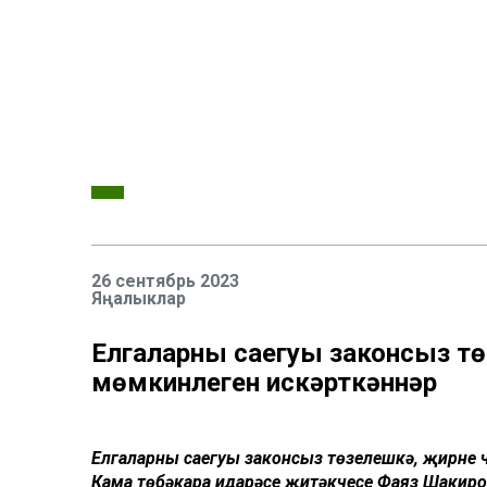
26 сентябрь 2023
Яңалыклар
Елгаларның саегуы законсыз тө
мөмкинлеген искәрткәннәр
Елгаларның саегуы законсыз төзелешкә, җирнең
Кама төбәкара идарәсе җитәкчесе Фаяз Шакир