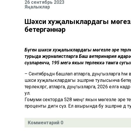
26 сентябрь 2023
Яңалыклар
Шәхси хуҗалыклардагы мөгезл
бетергәннәр
Бүген шәхси хуҗалыклардагы мөгезле эре терле
турыда журналистларга Баш ветеринария идарә
сүзләренчә, 195 меңгә якын терлеккә тамга сугы
– Сентябрьдән башлап атларга, дуңгызларга һәм в
шәхси хуҗалыклардагы эшләрне тулысынча бетерәч
терлекләргә, атларга, дуңгызларга, 2026 елга кадә
ул.
Гомуми секторда 528 меңгә якын мөгезле эре 
проценты дигән сүз. Ел ахырында бу эшләрне дә т
Комментарий 0