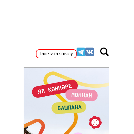
Газетага язылу