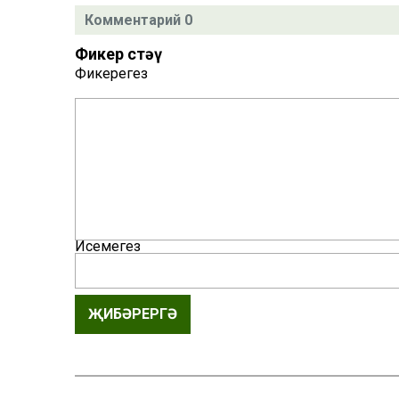
Комментарий 0
Фикер өстәү
Фикерегез
Исемегез
ҖИБӘРЕРГӘ