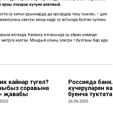
 ярның эчкәрәк күчүен аңлатмый.
әтта су киткән урыннарда да нәрсәләрдер төзү тыела», – дип
ә, Казансуның саегуы моңа кадәр су астында булган чүпнең
ым алганда, Казансу елгасында су хәйран кимеде.
етрга калган. Мондый хәлнең элегрәк тә булганы бар иде.
ник кайнар түгел?
Россиядә банк
чыбыз соравына
күчерүләрен яңа
» җавабы
буенча туктата
.2023
26.09.2023