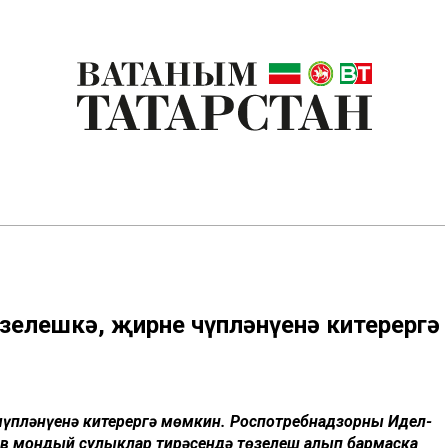
зелешкә, җирнең чүпләнүенә китерергә
 чүпләнүенә китерергә мөмкин. Роспотребнадзорның Идел-
ов мондый сулыклар тирәсендә төзелеш алып бармаска