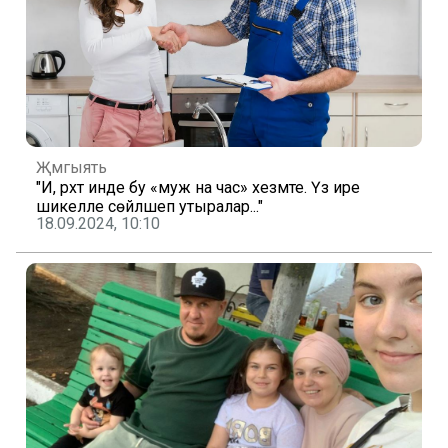
Җәмгыять
"И, рәхәт инде бу «муж на час» хезмәте. Үз ире
шикелле сөйләшеп утыралар..."
18.09.2024, 10:10