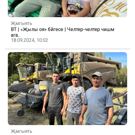
Җәмгыять
ВТ | «Җылы оя» бәйгесе | Челтер-челтер чишмә
ага...
18.09.2024, 10:02
Җәмгыять