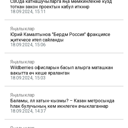
СВОда катнашучыларга яңа мөмкинлекне күздә
тоткан закон проектын кабул иткәннәр
18.09.2024, 15:11
Яңалыклар
Юрий Камалтынов "Бердәм Россия" фракциясе
җитәкчесе итеп сайланды
18.09.2024, 15:06
Яңалыклар
Wildberries офисларын басып алырга маташкан
вакытта өч кеше яраланган
18.09.2024, 15:03
Яңалыклар
Баламы, әллә хатын-кызмы? – Казан метросында
һәлак булучының кем икәнлеген ачыклаганнар
18.09.2024, 14:37