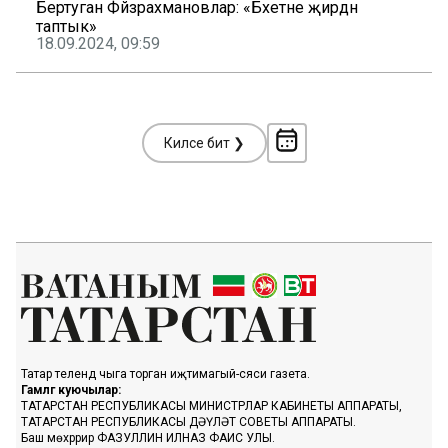
Бертуган Фәйзрахмановлар: «Бәхетне җирдән
таптык»
18.09.2024, 09:59
Киләсе бит ❯
Татар телендә чыга торган иҗтимагый-сәяси газета.
Гамәлгә куючылар:
ТАТАРСТАН РЕСПУБЛИКАСЫ МИНИСТРЛАР КАБИНЕТЫ АППАРАТЫ,
ТАТАРСТАН РЕСПУБЛИКАСЫ ДӘҮЛӘТ СОВЕТЫ АППАРАТЫ.
Баш мөхәррир ФАЗУЛЛИН ИЛНАЗ ФАИС УЛЫ.