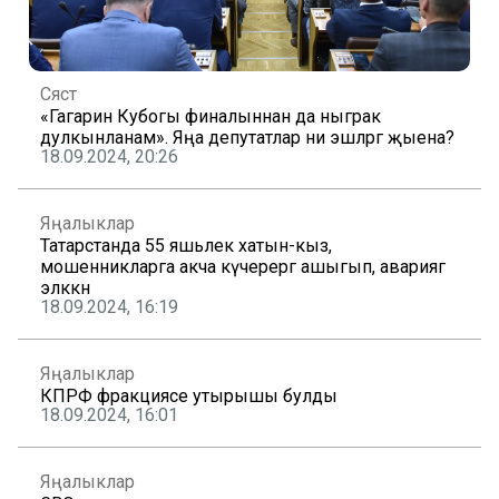
Сәясәт
«Гагарин Кубогы финалыннан да ныграк
дулкынланам». Яңа депутатлар ни эшләргә җыена?
18.09.2024, 20:26
Яңалыклар
Татарстанда 55 яшьлек хатын-кыз,
мошенникларга акча күчерергә ашыгып, авариягә
эләккән
18.09.2024, 16:19
Яңалыклар
КПРФ фракциясе утырышы булды
18.09.2024, 16:01
Яңалыклар