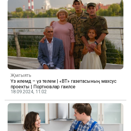
Җәмгыять
Үз илемдә – үз телем | «ВТ» газетасының махсус
проекты | Портновлар гаиләсе
18.09.2024, 11:02