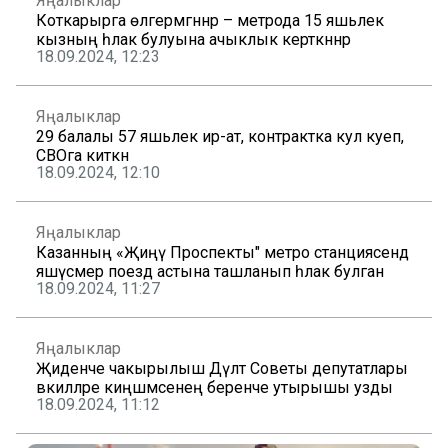
Яңалыклар
Коткарырга өлгермәгәннәр – метрода 15 яшьлек
кызның һәлак булуына ачыклык керткәннәр
18.09.2024, 12:23
Яңалыклар
29 балалы 57 яшьлек ир-ат, контрактка кул куеп,
СВОга киткән
18.09.2024, 12:10
Яңалыклар
Казанның «Җиңү Проспекты" метро станциясендә
яшүсмер поезд астына ташланып һәлак булган
18.09.2024, 11:27
Яңалыклар
Җиденче чакырылыш Дәүләт Советы депутатлары
вәкилләре киңәшмәсенең беренче утырышы узды
18.09.2024, 11:12