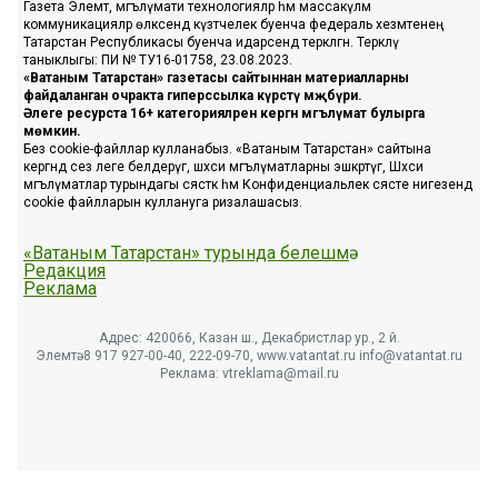
Газета Элемтә, мәгълүмати технологияләр һәм массакүләм
коммуникацияләр өлкәсендә күзәтчелек буенча федераль хезмәтенең
Татарстан Республикасы буенча идарәсендә теркәлгән. Теркәлү
таныклыгы: ПИ № ТУ16-01758, 23.08.2023.
«Ватаным Татарстан» газетасы сайтыннан материалларны
файдаланган очракта гиперссылка күрсәтү мәҗбүри.
Әлеге ресурста 16+ категорияләренә кергән мәгълүмат булырга
мөмкин.
Без cookie-файллар кулланабыз. «Ватаным Татарстан» сайтына
кергәндә сез әлеге белдерүгә, шәхси мәгълүматларны эшкәртүгә, Шәхси
мәгълүматлар турындагы сәясәткә һәм Конфиденциальлек сәясәте нигезендә
cookie файлларын куллануга ризалашасыз.
«Ватаным Татарстан» турында белешмә
Редакция
Реклама
Адрес: 420066, Казан ш., Декабристлар ур., 2 й.
Элемтә: 8 917 927-00-40, 222-09-70, www.vatantat.ru info@vatantat.ru
Реклама: vtreklama@mail.ru