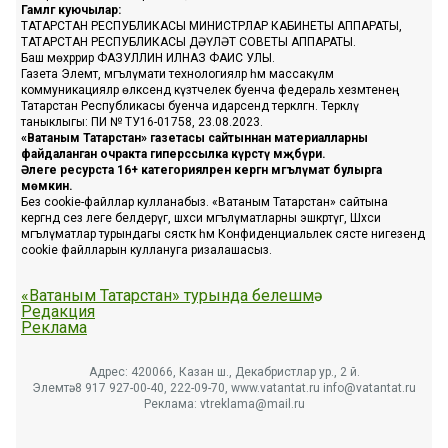
Гамәлгә куючылар:
ТАТАРСТАН РЕСПУБЛИКАСЫ МИНИСТРЛАР КАБИНЕТЫ АППАРАТЫ,
ТАТАРСТАН РЕСПУБЛИКАСЫ ДӘҮЛӘТ СОВЕТЫ АППАРАТЫ.
Баш мөхәррир ФАЗУЛЛИН ИЛНАЗ ФАИС УЛЫ.
Газета Элемтә, мәгълүмати технологияләр һәм массакүләм
коммуникацияләр өлкәсендә күзәтчелек буенча федераль хезмәтенең
Татарстан Республикасы буенча идарәсендә теркәлгән. Теркәлү
таныклыгы: ПИ № ТУ16-01758, 23.08.2023.
«Ватаным Татарстан» газетасы сайтыннан материалларны
файдаланган очракта гиперссылка күрсәтү мәҗбүри.
Әлеге ресурста 16+ категорияләренә кергән мәгълүмат булырга
мөмкин.
Без cookie-файллар кулланабыз. «Ватаным Татарстан» сайтына
кергәндә сез әлеге белдерүгә, шәхси мәгълүматларны эшкәртүгә, Шәхси
мәгълүматлар турындагы сәясәткә һәм Конфиденциальлек сәясәте нигезендә
cookie файлларын куллануга ризалашасыз.
«Ватаным Татарстан» турында белешмә
Редакция
Реклама
Адрес: 420066, Казан ш., Декабристлар ур., 2 й.
Элемтә: 8 917 927-00-40, 222-09-70, www.vatantat.ru info@vatantat.ru
Реклама: vtreklama@mail.ru