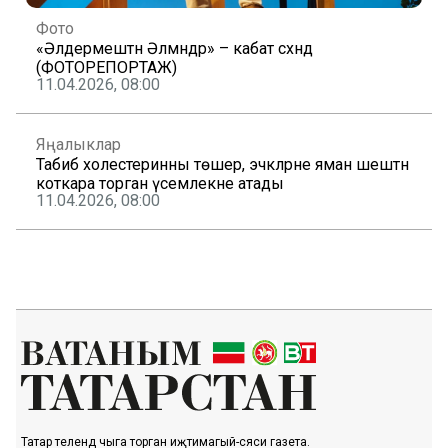
Фото
«Әлдермештән Әлмәндәр» – кабат сәхнәдә
(ФОТОРЕПОРТАЖ)
11.04.2026, 08:00
Яңалыклар
Табиб холестеринны төшерә, эчәкләрне яман шештән
коткара торган үсемлекне атады
11.04.2026, 08:00
Татар телендә чыга торган иҗтимагый-сәяси газета.