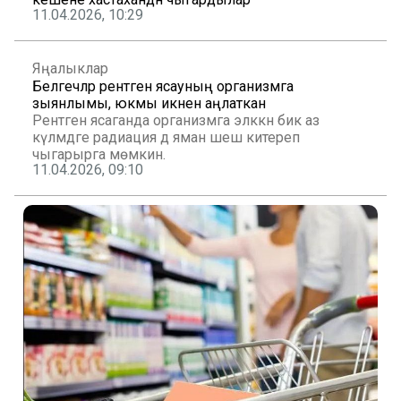
11.04.2026, 10:29
Яңалыклар
Белгечләр рентген ясауның организмга
зыянлымы, юкмы икәнен аңлаткан
Рентген ясаганда организмга эләккән бик аз
күләмдәге радиация дә яман шеш китереп
чыгарырга мөмкин.
11.04.2026, 09:10