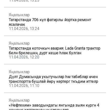
11.04.2026, 13:25
Яңалыклар
Татарстанда 706 күп фатирлы йортка ремонт
ясалачак
11.04.2026, 13:24
Яңалыклар
Татарстанда коточкыч авария: Lada Granta трактор
белән бәрелешкән, дүрт кеше һәлак булган
11.04.2026, 12:20
Яңалыклар
Дәүләт Думасында укытучылар һәм табиблар өчен
транспортта бушлай йөрү кертергә тәкъдим иттеләр
11.04.2026, 11:10
Яңалыклар
«Нефтехим» заводындагы янгында зыян күргән 4
кешене хастаханәдән чыгардылар