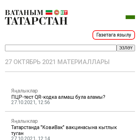
Газетага язылу
ЭЗЛӘҮ
27 ОКТЯБРЬ 2021 МАТЕРИАЛЛАРЫ
Яңалыклар
ПЦР-тест QR-кодка алмаш була аламы?
27.10.2021, 12:56
Яңалыклар
Татарстанда "КовиВак" вакцинасына кытлык
туган
27.10.2021, 12:14