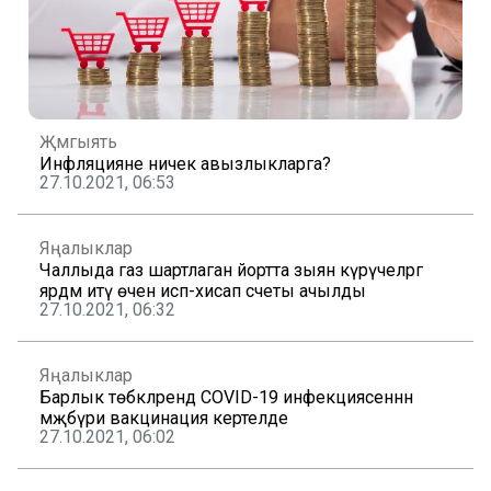
Җәмгыять
Инфляцияне ничек авызлыкларга?
27.10.2021, 06:53
Яңалыклар
Чаллыда газ шартлаган йортта зыян күрүчеләргә
ярдәм итү өчен исәп-хисап счеты ачылды
27.10.2021, 06:32
Яңалыклар
Барлык төбәкләрендә COVID-19 инфекциясеннән
мәҗбүри вакцинация кертелде
27.10.2021, 06:02