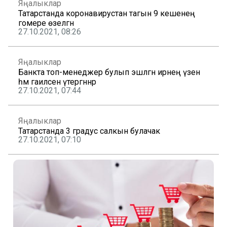
Яңалыклар
Татарстанда коронавирустан тагын 9 кешенең
гомере өзелгән
27.10.2021, 08:26
Яңалыклар
Банкта топ-менеджер булып эшләгән ирнең үзен
һәм гаиләсен үтергәннәр
27.10.2021, 07:44
Яңалыклар
Татарстанда 3 градус салкын булачак
27.10.2021, 07:10