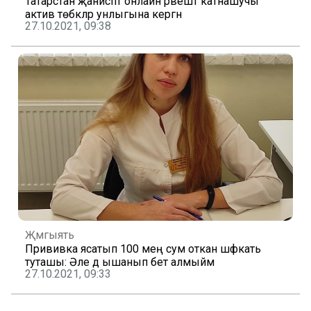
Татарстан җанисәптә онлайн рәвештә катнашучы
актив төбәкләр унлыгына кергән
27.10.2021, 09:38
Җәмгыять
Прививка ясатып 100 мең сум откан шәфкать
туташы: Әле дә ышанып бетә алмыйм
27.10.2021, 09:33