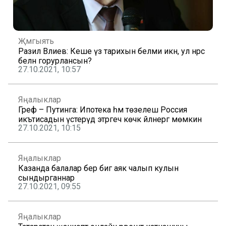
Җәмгыять
Разил Вәлиев: Кеше үз тарихын белми икән, ул нәрсә
белән горурлансын?
27.10.2021, 10:57
Яңалыклар
Греф – Путинга: Ипотека һәм төзелеш Россия
икътисадын үстерүдә этәргеч көчкә әйләнергә мөмкин
27.10.2021, 10:15
Яңалыклар
Казанда балалар бер әбигә аяк чалып кулын
сындырганнар
27.10.2021, 09:55
Яңалыклар