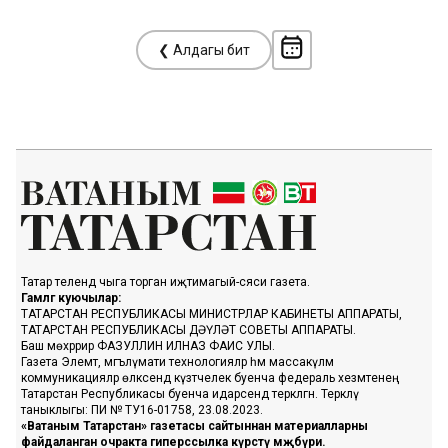
❮ Алдагы бит
Татар телендә чыга торган иҗтимагый-сәяси газета.
Гамәлгә куючылар:
ТАТАРСТАН РЕСПУБЛИКАСЫ МИНИСТРЛАР КАБИНЕТЫ АППАРАТЫ,
ТАТАРСТАН РЕСПУБЛИКАСЫ ДӘҮЛӘТ СОВЕТЫ АППАРАТЫ.
Баш мөхәррир ФАЗУЛЛИН ИЛНАЗ ФАИС УЛЫ.
Газета Элемтә, мәгълүмати технологияләр һәм массакүләм
коммуникацияләр өлкәсендә күзәтчелек буенча федераль хезмәтенең
Татарстан Республикасы буенча идарәсендә теркәлгән. Теркәлү
таныклыгы: ПИ № ТУ16-01758, 23.08.2023.
«Ватаным Татарстан» газетасы сайтыннан материалларны
файдаланган очракта гиперссылка күрсәтү мәҗбүри.