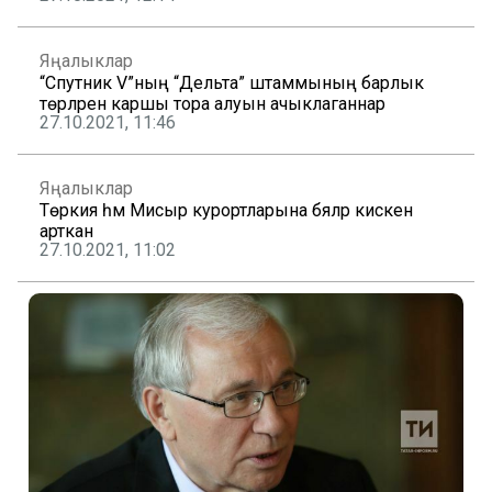
Яңалыклар
“Спутник V”ның “Дельта” штаммының барлык
төрләренә каршы тора алуын ачыклаганнар
27.10.2021, 11:46
Яңалыклар
Төркия һәм Мисыр курортларына бәяләр кискен
арткан
27.10.2021, 11:02