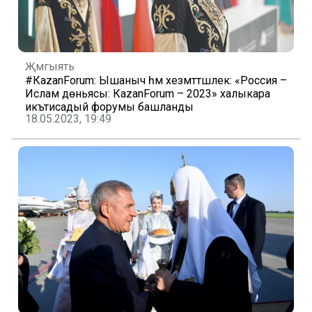
Җәмгыять
#КаzanForum: Ышаныч һәм хезмәттәшлек: «Россия –
Ислам дөньясы: КаzanForum – 2023» халыкара
икътисадый форумы башланды
18.05.2023, 19:49