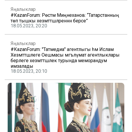
Яңалыклар
#КаzanForum: Рөстәм Миңнеханов: “Татарстанның
төп тышкы хезмәттәшләреннән берсе”
18.05.2023, 20:20
Яңалыклар
#КаzanForum: "Татмедиа" агентлыгы һәм Ислам
Хезмәттәшлеге Оешмасы мәгълүмат агентлыклары
берлеге хезмәттәшлек турында меморандум
имзалады
18.05.2023, 20:10