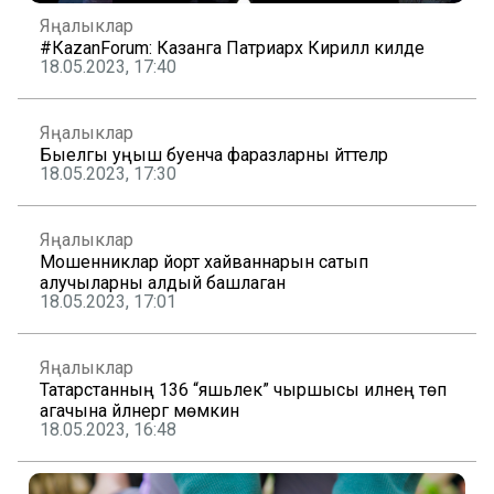
Яңалыклар
#КаzanForum: Казанга Патриарх Кирилл килде
18.05.2023, 17:40
Яңалыклар
Быелгы уңыш буенча фаразларны әйттеләр
18.05.2023, 17:30
Яңалыклар
Мошенниклар йорт хайваннарын сатып
алучыларны алдый башлаган
18.05.2023, 17:01
Яңалыклар
Татарстанның 136 “яшьлек” чыршысы илнең төп
агачына әйләнергә мөмкин
18.05.2023, 16:48