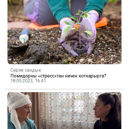
Серле сандык
Помидорны «стресс»тан ничек коткарырга?
18.05.2023, 16:41