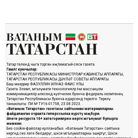
Татар телендә чыга торган иҗтимагый-сәяси газета.
Гамәлгә куючылар:
ТАТАРСТАН РЕСПУБЛИКАСЫ МИНИСТРЛАР КАБИНЕТЫ АППАРАТЫ,
ТАТАРСТАН РЕСПУБЛИКАСЫ ДӘҮЛӘТ СОВЕТЫ АППАРАТЫ.
Баш мөхәррир ФАЗУЛЛИН ИЛНАЗ ФАИС УЛЫ.
Газета Элемтә, мәгълүмати технологияләр һәм массакүләм
коммуникацияләр өлкәсендә күзәтчелек буенча федераль хезмәтенең
Татарстан Республикасы буенча идарәсендә теркәлгән. Теркәлү
таныклыгы: ПИ № ТУ16-01758, 23.08.2023.
«Ватаным Татарстан» газетасы сайтыннан материалларны
файдаланган очракта гиперссылка күрсәтү мәҗбүри.
Әлеге ресурста 16+ категорияләренә кергән мәгълүмат булырга
мөмкин.
Без cookie-файллар кулланабыз. «Ватаным Татарстан» сайтына
кергәндә сез әлеге белдерүгә, шәхси мәгълүматларны эшкәртүгә, Шәхси