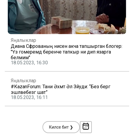
Яңалыклар
Диана Сәфәрованың әнисенә акча тапшырган блогер:
"Үз гомеремдә беренче тапкыр ни дип язарга
белмим"
18.05.2023, 16:30
Яңалыклар
#КаzanForum: Тани Әхмәт Әл Зәйуди: “Без бергә
эшләвебезгә шат”
18.05.2023, 16:11
Киләсе бит ❯