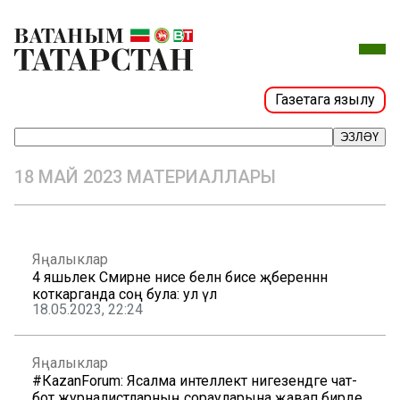
Газетага язылу
ЭЗЛӘҮ
18 МАЙ 2023 МАТЕРИАЛЛАРЫ
Яңалыклар
4 яшьлек Сәмирәне әнисе белән әбисе җәбереннән
коткарганда соң була: ул үлә
18.05.2023, 22:24
Яңалыклар
#КаzanForum: Ясалма интеллект нигезендәге чат-
бот журналистларның сорауларына җавап бирде