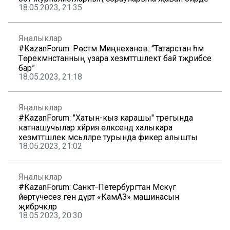
18.05.2023, 21:35
Яңалыклар
#КаzanForum: Рөстәм Миңнеханов: “Татарстан һәм
Төрекмәнстанның үзара хезмәттәшлектә бай тәҗрибәсе
бар”
18.05.2023, 21:18
Яңалыклар
#КаzanForum: "Хатын-кыз карашы" трегында
катнашучылар хәйрия өлкәсендә халыкара
хезмәттәшлек мәсьәләләре турында фикер алышты
18.05.2023, 21:02
Яңалыклар
#КаzanForum: Санкт-Петербургтан Мәскәүгә
йөртүчесез генә дүрт «КамАЗ» машинасын
җибәрәчәкләр
18.05.2023, 20:30