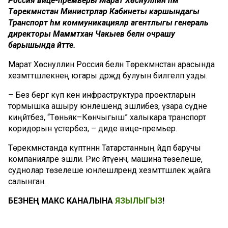
Россия вице-премьеры Марат Хөснуллин һәм
Төрекмәнстан Министрлар Кабинеты каршындагы
Транспорт һәм коммуникацияләр агентлыгы генераль
директоры Маммәтхан Чакыев белән очрашу
барышында әйтте.
Марат Хөснуллин Россия белән Төрекмәнстан арасында
хезмәттәшлекнең югары дәрәҗәдә булуын билгеләп узды.
– Без бергә күп кенә инфраструктура проектларын
тормышка ашыру юнәлешендә эшлибез, үзара сәүдәне
киңәйтәбез, “Төньяк–Көнчыгыш” халыкара транспорт
коридорын үстерәбез, – диде вице-премьер.
Төрекмәнстанда күптәннән Татарстанның әйдәп баручы
компанияләре эшли. Рәис әйтүенчә, машина төзелеше,
суднолар төзелеше юнәлешләрендә хезмәттәшлек җайга
салынган.
БЕЗНЕҢ МАКС КАНАЛЫНА
ЯЗЫЛЫГЫЗ
!