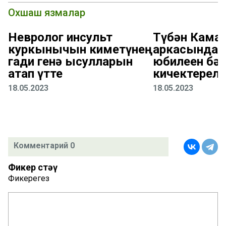
Охшаш язмалар
Невролог инсульт
Түбән Кама
куркынычын киметүнең
аркасында 
гади генә ысулларын
юбилеен бәй
атап үтте
кичектерел
18.05.2023
18.05.2023
Комментарий 0
Фикер өстәү
Фикерегез