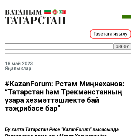
Газетага язылу
ЭЗЛӘҮ
18 май 2023
Яңалыклар
#КаzanForum: Рөстәм Миңнеханов:
“Татарстан һәм Төрекмәнстанның
үзара хезмәттәшлектә бай
тәҗрибәсе бар”
Бу хакта Татарстан Рәисе “KazanForum” кысасында