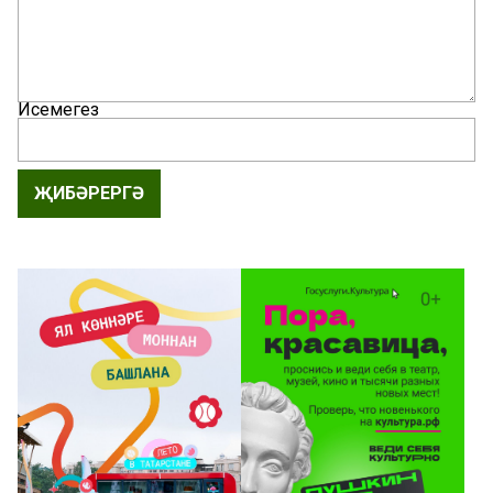
Исемегез
ҖИБӘРЕРГӘ