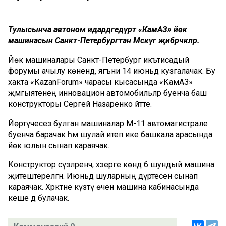
Тулысынча автоном идарәдәгедүрт «КамАЗ» йөк
машинасын Санкт-Петербургтан Мәскәүгә җибәрәчәкләр.
Йөк машиналары Санкт-Петербург икътисадый
форумы ачылу көнендә, ягъни 14 июньдә кузгалачак. Бу
хакта «КаzanForum» чарасы кысасында «КамАЗ»
җәмгыятенең инновацион автомобильләр буенча баш
конструкторы Сергей Назаренко әйтте.
Йөртүчесез булган машиналар М-11 автомагистрале
буенча барачак һәм шулай итеп ике башкала арасында
йөк юлын сынап караячак.
Конструктор сүзләренчә, хәзерге көндә 6 шундый машина
җитештерелгән. Июньдә шуларның дүртесен сынап
караячак. Хәрәкәтне күзәтү өчен машина кабинасында
кеше дә булачак.