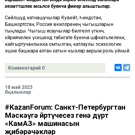
хезмәттәшлек мәсьәләсе буенча фикер алыштылар.
Сөйләшүдә катнашучылар Кувейт, Һиндстан,
Башкортстан, Россия вәкилләренең чыгышларын
тыңлады. Чыгыш ясаучылар билгеләп үткәнчә,
хәйриячелек үсешендә табигате буенча шәфкатьлелеккә,
кайгыртучанлыкка омтылган, катлаулы психологик
эшне башкара алган хатын-кызлар аерым роль уйный.
Комментарий 0
18 май 2023
Яңалыклар
#КаzanForum: Санкт-Петербургтан
Мәскәүгә йөртүчесез генә дүрт
«КамАЗ» машинасын
җибәрәчәкләр