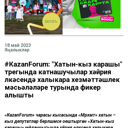
18 май 2023
Яңалыклар
#КаzanForum: "Хатын-кыз карашы"
трегында катнашучылар хәйрия
өлкәсендә халыкара хезмәттәшлек
мәсьәләләре турында фикер
алышты
«КаzanForum» чарасы кысасында «Мәрхәмәт» хатын –
кыз депутатлар берләшмәсе оештырган «Хатын-кыз
карашы» мәйданчыгында хәйрия өлкәсендә халыкара