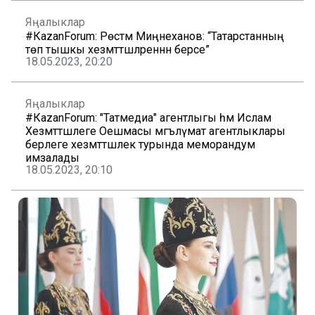
Яңалыклар
#КаzanForum: Рөстәм Миңнеханов: “Татарстанның
төп тышкы хезмәттәшләреннән берсе”
18.05.2023, 20:20
Яңалыклар
#КаzanForum: "Татмедиа" агентлыгы һәм Ислам
Хезмәттәшлеге Оешмасы мәгълүмат агентлыклары
берлеге хезмәттәшлек турында меморандум
имзалады
18.05.2023, 20:10