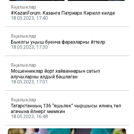
Яңалыклар
#КаzanForum: Казанга Патриарх Кирилл килде
18.05.2023, 17:40
Яңалыклар
Быелгы уңыш буенча фаразларны әйттеләр
18.05.2023, 17:30
Яңалыклар
Мошенниклар йорт хайваннарын сатып
алучыларны алдый башлаган
18.05.2023, 17:01
Яңалыклар
Татарстанның 136 “яшьлек” чыршысы илнең төп
агачына әйләнергә мөмкин
18.05.2023, 16:48