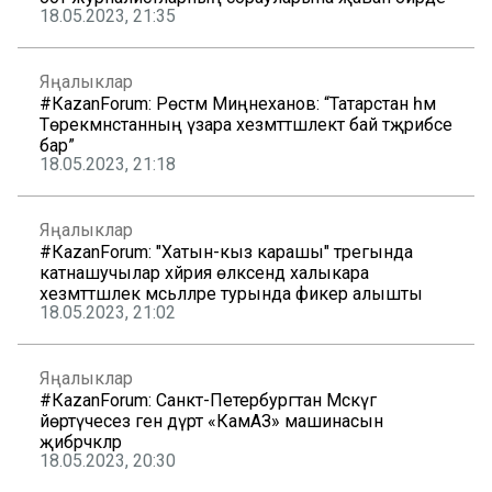
18.05.2023, 21:35
Яңалыклар
#КаzanForum: Рөстәм Миңнеханов: “Татарстан һәм
Төрекмәнстанның үзара хезмәттәшлектә бай тәҗрибәсе
бар”
18.05.2023, 21:18
Яңалыклар
#КаzanForum: "Хатын-кыз карашы" трегында
катнашучылар хәйрия өлкәсендә халыкара
хезмәттәшлек мәсьәләләре турында фикер алышты
18.05.2023, 21:02
Яңалыклар
#КаzanForum: Санкт-Петербургтан Мәскәүгә
йөртүчесез генә дүрт «КамАЗ» машинасын
җибәрәчәкләр
18.05.2023, 20:30