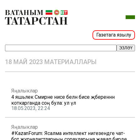
Газетага язылу
ЭЗЛӘҮ
18 МАЙ 2023 МАТЕРИАЛЛАРЫ
Яңалыклар
4 яшьлек Сәмирәне әнисе белән әбисе җәбереннән
коткарганда соң була: ул үлә
18.05.2023, 22:24
Яңалыклар
#КаzanForum: Ясалма интеллект нигезендәге чат-
бот журналистларның сорауларына җавап бирде