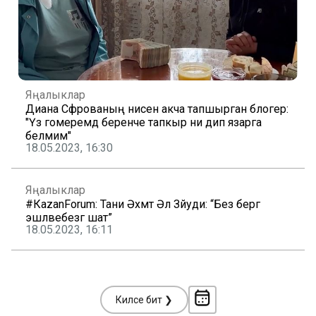
Яңалыклар
Диана Сәфәрованың әнисенә акча тапшырган блогер:
"Үз гомеремдә беренче тапкыр ни дип язарга
белмим"
18.05.2023, 16:30
Яңалыклар
#КаzanForum: Тани Әхмәт Әл Зәйуди: “Без бергә
эшләвебезгә шат”
18.05.2023, 16:11
Киләсе бит ❯