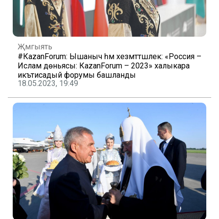
Җәмгыять
#КаzanForum: Ышаныч һәм хезмәттәшлек: «Россия –
Ислам дөньясы: КаzanForum – 2023» халыкара
икътисадый форумы башланды
18.05.2023, 19:49