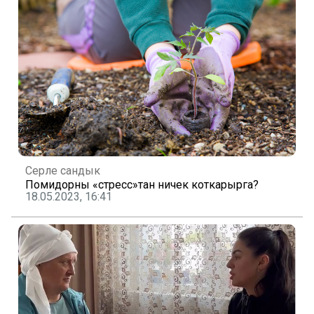
Серле сандык
Помидорны «стресс»тан ничек коткарырга?
18.05.2023, 16:41