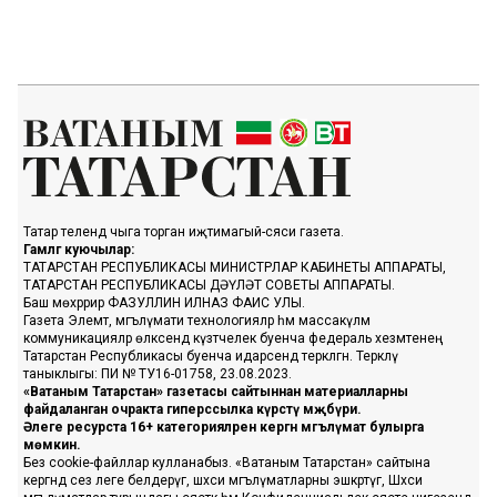
Татар телендә чыга торган иҗтимагый-сәяси газета.
Гамәлгә куючылар:
ТАТАРСТАН РЕСПУБЛИКАСЫ МИНИСТРЛАР КАБИНЕТЫ АППАРАТЫ,
ТАТАРСТАН РЕСПУБЛИКАСЫ ДӘҮЛӘТ СОВЕТЫ АППАРАТЫ.
Баш мөхәррир ФАЗУЛЛИН ИЛНАЗ ФАИС УЛЫ.
Газета Элемтә, мәгълүмати технологияләр һәм массакүләм
коммуникацияләр өлкәсендә күзәтчелек буенча федераль хезмәтенең
Татарстан Республикасы буенча идарәсендә теркәлгән. Теркәлү
таныклыгы: ПИ № ТУ16-01758, 23.08.2023.
«Ватаным Татарстан» газетасы сайтыннан материалларны
файдаланган очракта гиперссылка күрсәтү мәҗбүри.
Әлеге ресурста 16+ категорияләренә кергән мәгълүмат булырга
мөмкин.
Без cookie-файллар кулланабыз. «Ватаным Татарстан» сайтына
кергәндә сез әлеге белдерүгә, шәхси мәгълүматларны эшкәртүгә, Шәхси